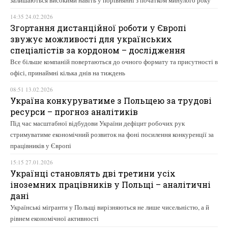
залишаються високими навіть у порівнянні з початком минулого року
14:35 24.02.2026
Згортання дистанційної роботи у Європі
звужує можливості для українських
спеціалістів за кордоном – дослідження
Все більше компаній повертаються до очного формату та присутності в
офісі, принаймні кілька днів на тиждень
08:51 13.02.2026
Україна конкуруватиме з Польщею за трудові
ресурси – прогноз аналітиків
Під час масштабної відбудови України дефіцит робочих рук
стримуватиме економічний розвиток на фоні посилення конкуренції за
працівників у Європі
15:15 27.01.2026
Українці становлять дві третини усіх
іноземних працівників у Польщі – аналітичні
дані
Українські мігранти у Польщі вирізняються не лише чисельністю, а й
рівнем економічної активності