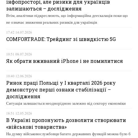
інфопросторі, але ризики для українців
залишаються – дослідження
Втім, аналітики підкреслюють, що інформаційна деескалація поки що
не означає зниження реальних ризиків для українців
17:42 14.07.2026
COMFORTRADE: Трейдинг зі швидкістю 5G
10:51 08.07.2026
Як обрати вживаний iPhone і не помилитися
10:40 12.06.2026
Ринок праці Польщі у І кварталі 2026 року
демонструє перші ознаки стабілізації –
дослідження
Ситуація залишається неоднорідною залежно від сектору економіки
18:51 12.05.2026
В Україні пропонують дозволити створювати
«військові товариства»
На думку військовослужбовця багато державних функцій можна було б