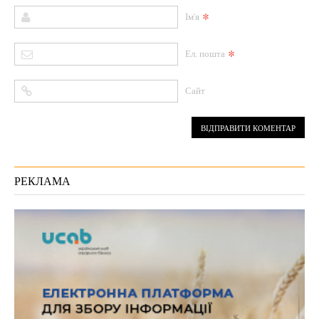
*
Ім'я
*
Ел. пошта
Сайт
РЕКЛАМА