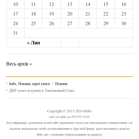
10
11
12
13
14
15
16
17
18
19
20
21
22
23
24
25
26
27
28
29
30
31
« Лип
Весь архів »
hubs. Новини, варті уваги
Новини
ДНР хочет вступить в Таможенный Союз
Copyright © 2013-2024 Hubs
info (at) hubs.ua 095-555-74-92
Вся інформація, розміщена на веб-сайті призначена тільки для персонального використання і не
підлягає подальшому та/або розповсюдженню в будь-якій формі, крім письмового дозволу
Hubs або з активним гіперпосиланням на джерело.