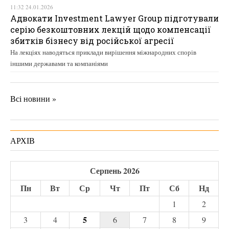
11:32 24.01.2026
Адвокати Investment Lawyer Group підготували
серію безкоштовних лекцій щодо компенсації
збитків бізнесу від російської агресії
На лекціях наводяться приклади вирішення міжнародних спорів
іншими державами та компаніями
Всі новини »
АРХІВ
Серпень 2026
Пн
Вт
Ср
Чт
Пт
Сб
Нд
1
2
5
3
4
6
7
8
9