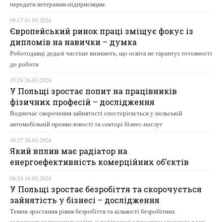
передати ветеранам-підприємцям
09:17 01.05.2026
Європейський ринок праці зміщує фокус із
дипломів на навички – думка
Роботодавці дедалі частіше визнають, що освіта не гарантує готовності
до роботи
15:28 26.03.2026
У Польщі зростає попит на працівників
фізичних професій – дослідження
Водночас скорочення зайнятості спостерігається у польській
автомобільній промисловості та секторі бізнес-послуг
10:27 26.03.2026
Який вплив має радіатор на
енергоефективність комерційних об’єктів
08:34 16.03.2026
У Польщі зростає безробіття та скорочується
зайнятість у бізнесі – дослідження
Темпи зростання рівня безробіття та кількості безробітних