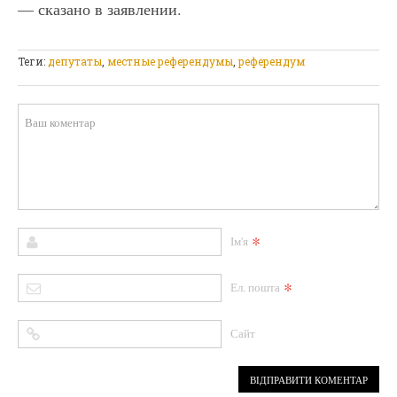
— сказано в заявлении.
Теги:
депутаты
,
местные референдумы
,
референдум
*
Ім'я
*
Ел. пошта
Сайт