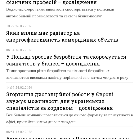
фізичних професій – дослідження
Водночас скорочення зайнятості спостерігається у польській
автомобільній промисловості та секторі бізнес-послуг
10:27 26.03.2026
Який вплив має радіатор на
енергоефективність комерційних об’єктів
08:34 16.03.2026
У Польщі зростає безробіття та скорочується
зайнятість у бізнесі – дослідження
Темпи зростання рівня безробіття та кількості безробітних
залишаються високими навіть у порівнянні з початком минулого року
14:35 24.02.2026
Згортання дистанційної роботи у Європі
звужує можливості для українських
спеціалістів за кордоном – дослідження
Все більше компаній повертаються до очного формату та присутності в
офісі, принаймні кілька днів на тиждень
08:51 13.02.2026
Україна конкуруватиме з Польщею за трудові