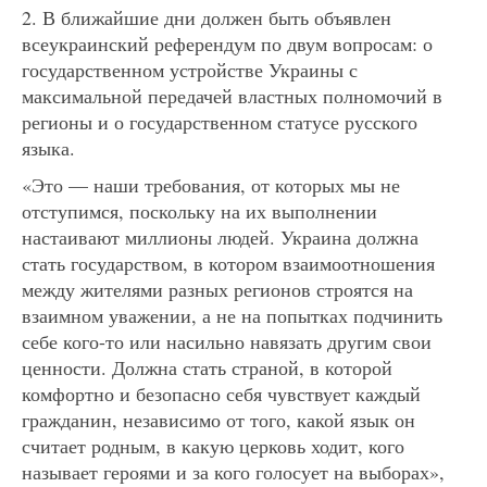
2. В ближайшие дни должен быть объявлен
всеукраинский референдум по двум вопросам: о
государственном устройстве Украины с
максимальной передачей властных полномочий в
регионы и о государственном статусе русского
языка.
«Это — наши требования, от которых мы не
отступимся, поскольку на их выполнении
настаивают миллионы людей. Украина должна
стать государством, в котором взаимоотношения
между жителями разных регионов строятся на
взаимном уважении, а не на попытках подчинить
себе кого-то или насильно навязать другим свои
ценности. Должна стать страной, в которой
комфортно и безопасно себя чувствует каждый
гражданин, независимо от того, какой язык он
считает родным, в какую церковь ходит, кого
называет героями и за кого голосует на выборах»,