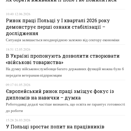
10:40 12.06.2026
Ринок праці Польщі у І кварталі 2026 року
демонструє перші ознаки стабілізації –
дослідження
Ситуація залишається неоднорідною залежно від сектору економіки
18:51 12.05.2026
В Україні пропонують дозволити створювати
«військові товариства»
На думку військовослужбовця багато державних функцій можна було б
передати ветеранам-підприємцям
09:17 01.05.2026
Європейський ринок праці зміщує фокус із
дипломів на навички – думка
Роботодавці дедалі частіше визнають, що освіта не гарантує готовності
до роботи
15:28 26.03.2026
У Польщі зростає попит на працівників