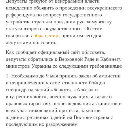
Депутаты требуют от центральной власти
немедленно объявить о проведении всеукраинского
референдума по вопросу государственного
устройства страны и придании русскому языку
статуса второго государственного. Об этом
говорится в
обращении
, принятом сегодня
депутатами облсовета.
Как сообщает официальный сайт облсовета,
депутаты обратились к Верховной Раде и Кабинету
министров Украины со следующими требованиями:
1. Необходимо до 9 мая принять закон об амнистии
и непривлечении к ответственности бойцов
спецподразделений «Беркут», «Альфа» и
внутренних войск, военнослужащих, а также о
правовых гарантиях непреследования активистов и
всех участников акций протеста, захватов
административных зданий на Востоке страны с
последующим их разоружением.