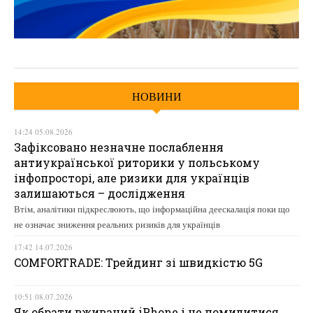
НОВИНИ
14:24 05.08.2026
Зафіксовано незначне послаблення
антиукраїнської риторики у польському
інфопросторі, але ризики для українців
залишаються – дослідження
Втім, аналітики підкреслюють, що інформаційна деескалація поки що
не означає зниження реальних ризиків для українців
17:42 14.07.2026
COMFORTRADE: Трейдинг зі швидкістю 5G
10:51 08.07.2026
Як обрати вживаний iPhone і не помилитися