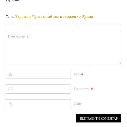
Теги:
Украина
,
Чрезвычайное положение
,
Ярема
*
Ім'я
*
Ел. пошта
Сайт