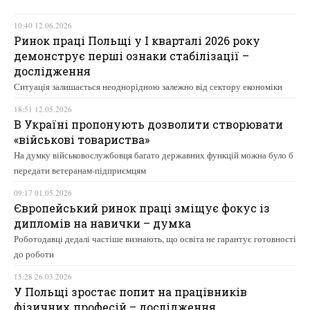
10:40 12.06.2026
Ринок праці Польщі у І кварталі 2026 року
демонструє перші ознаки стабілізації –
дослідження
Ситуація залишається неоднорідною залежно від сектору економіки
18:51 12.05.2026
В Україні пропонують дозволити створювати
«військові товариства»
На думку військовослужбовця багато державних функцій можна було б
передати ветеранам-підприємцям
09:17 01.05.2026
Європейський ринок праці зміщує фокус із
дипломів на навички – думка
Роботодавці дедалі частіше визнають, що освіта не гарантує готовності
до роботи
15:28 26.03.2026
У Польщі зростає попит на працівників
фізичних професій – дослідження