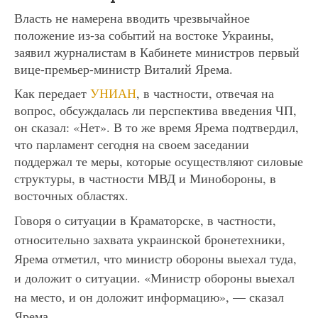
Власть не намерена вводить чрезвычайное
положение из-за событий на востоке Украины,
заявил журналистам в Кабинете министров первый
вице-премьер-министр Виталий Ярема.
Как передает
УНИАН
, в частности, отвечая на
вопрос, обсуждалась ли перспектива введения ЧП,
он сказал: «Нет». В то же время Ярема подтвердил,
что парламент сегодня на своем заседании
поддержал те меры, которые осуществляют силовые
структуры, в частности МВД и Минобороны, в
восточных областях.
Говоря о ситуации в Краматорске, в частности,
относительно захвата украинской бронетехники,
Ярема отметил, что министр обороны выехал туда,
и доложит о ситуации. «Министр обороны выехал
на место, и он доложит информацию», — сказал
Ярема.