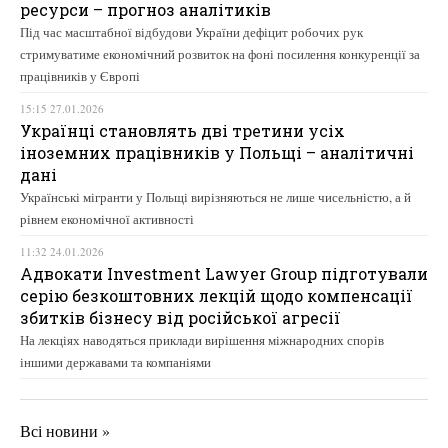
ресурси – прогноз аналітиків
Під час масштабної відбудови України дефіцит робочих рук
стримуватиме економічний розвиток на фоні посилення конкуренції за
працівників у Європі
15:15 27.01.2026
Українці становлять дві третини усіх
іноземних працівників у Польщі – аналітичні
дані
Українські мігранти у Польщі вирізняються не лише чисельністю, а й
рівнем економічної активності
11:32 24.01.2026
Адвокати Investment Lawyer Group підготували
серію безкоштовних лекцій щодо компенсації
збитків бізнесу від російської агресії
На лекціях наводяться приклади вирішення міжнародних спорів
іншими державами та компаніями
Всі новини »