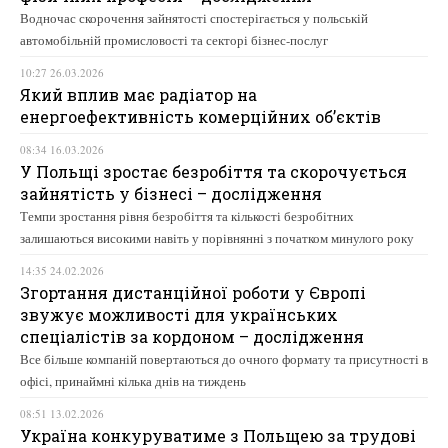
Водночас скорочення зайнятості спостерігається у польській
автомобільній промисловості та секторі бізнес-послуг
10:27 26.03.2026
Який вплив має радіатор на
енергоефективність комерційних об’єктів
08:34 16.03.2026
У Польщі зростає безробіття та скорочується
зайнятість у бізнесі – дослідження
Темпи зростання рівня безробіття та кількості безробітних
залишаються високими навіть у порівнянні з початком минулого року
14:35 24.02.2026
Згортання дистанційної роботи у Європі
звужує можливості для українських
спеціалістів за кордоном – дослідження
Все більше компаній повертаються до очного формату та присутності в
офісі, принаймні кілька днів на тиждень
08:51 13.02.2026
Україна конкуруватиме з Польщею за трудові