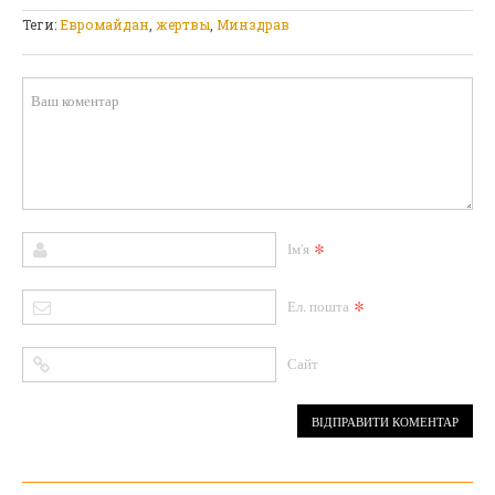
Теги:
Евромайдан
,
жертвы
,
Минздрав
*
Ім'я
*
Ел. пошта
Сайт