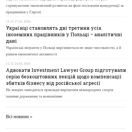
стримуватиме економічний розвиток на фоні посилення конкуренції за
працівників у Європі
15:15 27.01.2026
Українці становлять дві третини усіх
іноземних працівників у Польщі – аналітичні
дані
Українські мігранти у Польщі вирізняються не лише чисельністю, а й
рівнем економічної активності
11:32 24.01.2026
Адвокати Investment Lawyer Group підготували
серію безкоштовних лекцій щодо компенсації
збитків бізнесу від російської агресії
На лекціях наводяться приклади вирішення міжнародних спорів
іншими державами та компаніями
Всі новини »