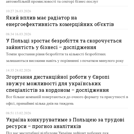
автомобільній промисловості та секторі бізнес-послуг
10:27 26.03.2026
Який вплив має радіатор на
енергоефективність комерційних об’єктів
08:34 16.03.2026
У Польщі зростає безробіття та скорочується
зайнятість у бізнесі – дослідження
Темпи зростання рівня безробіття та кількості безробітних
залишаються високими навіть у порівнянні з початком минулого року
14:35 24.02.2026
Згортання дистанційної роботи у Європі
звужує можливості для українських
спеціалістів за кордоном – дослідження
Все більше компаній повертаються до очного формату та присутності в
офісі, принаймні кілька днів на тиждень
08:51 13.02.2026
Україна конкуруватиме з Польщею за трудові
ресурси – прогноз аналітиків
Під час масштабної відбудови України дефіцит робочих рук