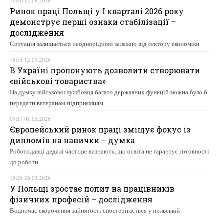
10:40 12.06.2026
Ринок праці Польщі у І кварталі 2026 року
демонструє перші ознаки стабілізації –
дослідження
Ситуація залишається неоднорідною залежно від сектору економіки
18:51 12.05.2026
В Україні пропонують дозволити створювати
«військові товариства»
На думку військовослужбовця багато державних функцій можна було б
передати ветеранам-підприємцям
09:17 01.05.2026
Європейський ринок праці зміщує фокус із
дипломів на навички – думка
Роботодавці дедалі частіше визнають, що освіта не гарантує готовності
до роботи
15:28 26.03.2026
У Польщі зростає попит на працівників
фізичних професій – дослідження
Водночас скорочення зайнятості спостерігається у польській