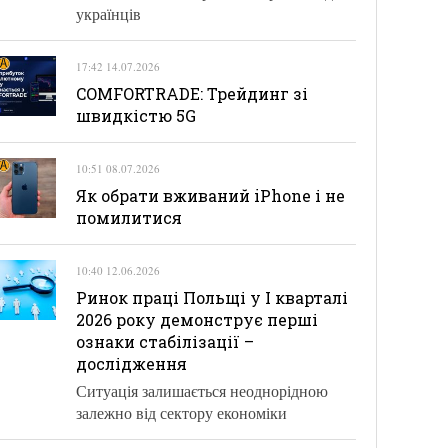
українців
17:42 14.07.2026
COMFORTRADE: Трейдинг зі
швидкістю 5G
10:51 08.07.2026
Як обрати вживаний iPhone і не
помилитися
10:40 12.06.2026
Ринок праці Польщі у І кварталі
2026 року демонструє перші
ознаки стабілізації –
дослідження
Ситуація залишається неоднорідною
залежно від сектору економіки