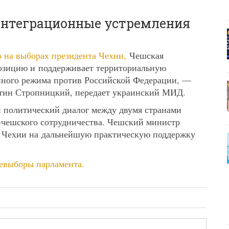
интеграционные устремления
о на выборах президента Чехии,
Чешская
озицию и поддерживает территориальную
нного режима против Российской Федерации, —
тин Стропницкий, передает украинский МИД.
политический диалог между двумя странами
-чешского сотрудничества. Чешский министр
а Чехии на дальнейшую практическую поддержку
ревыборы парламента.