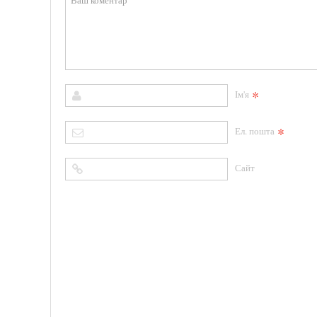
*
Ім'я
*
Ел. пошта
Сайт