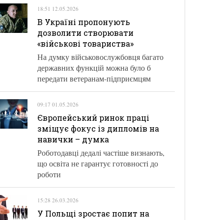
18:51 12.05.2026
В Україні пропонують
дозволити створювати
«військові товариства»
На думку військовослужбовця багато
державних функцій можна було б
передати ветеранам-підприємцям
09:17 01.05.2026
Європейський ринок праці
зміщує фокус із дипломів на
навички – думка
Роботодавці дедалі частіше визнають,
що освіта не гарантує готовності до
роботи
15:28 26.03.2026
У Польщі зростає попит на