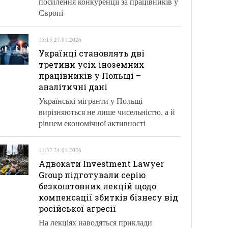
посилення конкуренції за працівників у
Європі
15:15 27.01.2026
Українці становлять дві
третини усіх іноземних
працівників у Польщі –
аналітичні дані
Українські мігранти у Польщі
вирізняються не лише чисельністю, а й
рівнем економічної активності
11:32 24.01.2026
Адвокати Investment Lawyer
Group підготували серію
безкоштовних лекцій щодо
компенсації збитків бізнесу від
російської агресії
На лекціях наводяться приклади