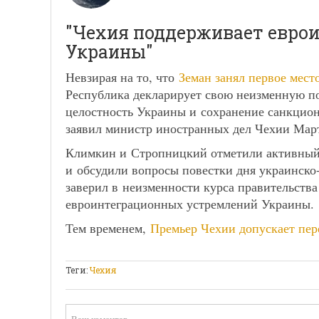
"Чехия поддерживает евро
Украины"
Невзирая на то, что
Земан занял первое мест
Республика декларирует свою неизменную п
целостность Украины и сохранение санкцио
заявил министр иностранных дел Чехии Мар
Климкин и Стропницкий отметили активный 
и обсудили вопросы повестки дня украинско
заверил в неизменности курса правительств
евроинтеграционных устремлений Украины.
Тем временем,
Премьер Чехии допускает пе
Теги:
Чехия