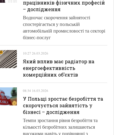
працівників фізичних професій
– дослідження
Водночас скорочення зайнятості
спостерігається у польській
автомобільній промисловості та секторі
бізнес-послуг
10:27 26.03.2026
Який вплив має радіатор на
енергоефективність
комерційних об’єктів
08:34 16.03.2026
У Польщі зростає безробіття та
скорочується зайнятість у
бізнесі – дослідження
Темпи зростання рівня безробіття та
кількості безробітних залишаються
високими навіть у порівнянні з