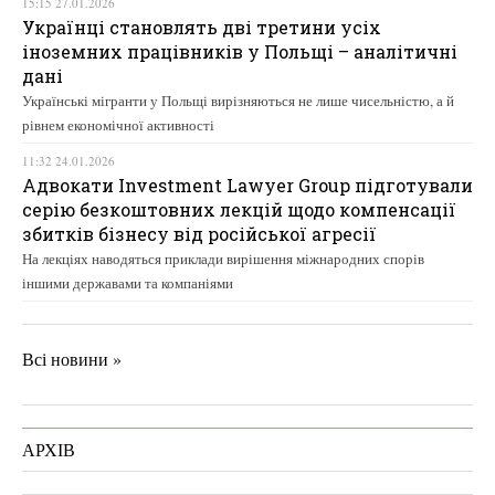
15:15 27.01.2026
Українці становлять дві третини усіх
іноземних працівників у Польщі – аналітичні
дані
Українські мігранти у Польщі вирізняються не лише чисельністю, а й
рівнем економічної активності
11:32 24.01.2026
Адвокати Investment Lawyer Group підготували
серію безкоштовних лекцій щодо компенсації
збитків бізнесу від російської агресії
На лекціях наводяться приклади вирішення міжнародних спорів
іншими державами та компаніями
Всі новини »
АРХІВ