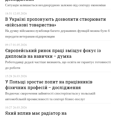
Ситуація залишається неоднорідною залежно від сектору економіки
18:51 12.05.2026
В Україні пропонують дозволити створювати
«військові товариства»
На думку військовослужбовця багато державних функцій можна було б
передати ветеранам-підприємцям
09:17 01.05.2026
Європейський ринок праці зміщує фокус із
дипломів на навички – думка
Роботодавці дедалі частіше визнають, що освіта не гарантує готовності
до роботи
15:28 26.03.2026
У Польщі зростає попит на працівників
фізичних професій – дослідження
Водночас скорочення зайнятості спостерігається у польській
автомобільній промисловості та секторі бізнес-послуг
10:27 26.03.2026
Який вплив має радіатор на