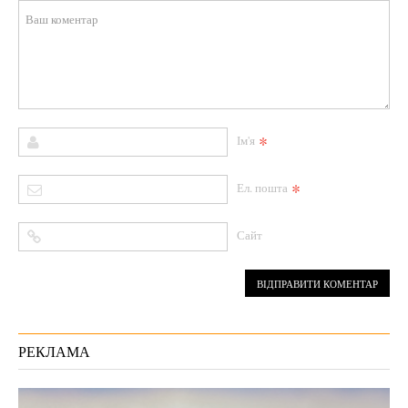
*
Ім'я
*
Ел. пошта
Сайт
РЕКЛАМА