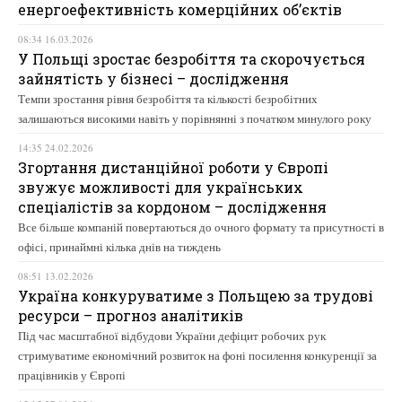
енергоефективність комерційних об’єктів
08:34 16.03.2026
У Польщі зростає безробіття та скорочується
зайнятість у бізнесі – дослідження
Темпи зростання рівня безробіття та кількості безробітних
залишаються високими навіть у порівнянні з початком минулого року
14:35 24.02.2026
Згортання дистанційної роботи у Європі
звужує можливості для українських
спеціалістів за кордоном – дослідження
Все більше компаній повертаються до очного формату та присутності в
офісі, принаймні кілька днів на тиждень
08:51 13.02.2026
Україна конкуруватиме з Польщею за трудові
ресурси – прогноз аналітиків
Під час масштабної відбудови України дефіцит робочих рук
стримуватиме економічний розвиток на фоні посилення конкуренції за
працівників у Європі