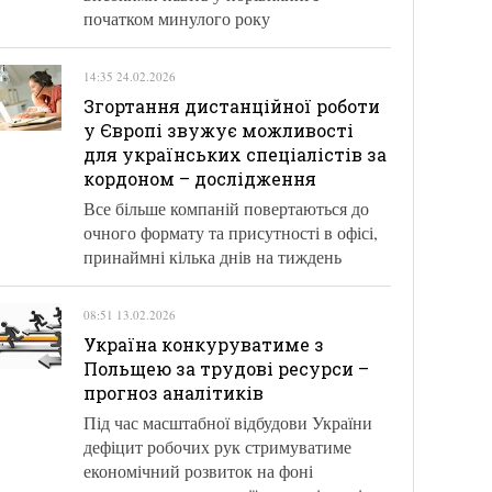
початком минулого року
14:35 24.02.2026
Згортання дистанційної роботи
у Європі звужує можливості
для українських спеціалістів за
кордоном – дослідження
Все більше компаній повертаються до
очного формату та присутності в офісі,
принаймні кілька днів на тиждень
08:51 13.02.2026
Україна конкуруватиме з
Польщею за трудові ресурси –
прогноз аналітиків
Під час масштабної відбудови України
дефіцит робочих рук стримуватиме
економічний розвиток на фоні