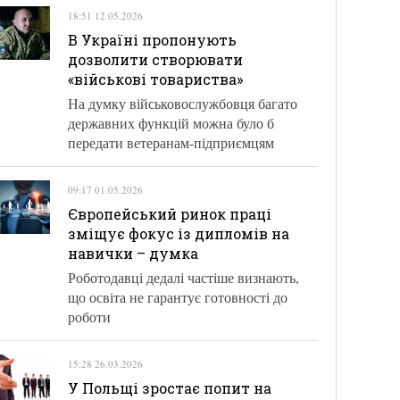
18:51 12.05.2026
В Україні пропонують
дозволити створювати
«військові товариства»
На думку військовослужбовця багато
державних функцій можна було б
передати ветеранам-підприємцям
09:17 01.05.2026
Європейський ринок праці
зміщує фокус із дипломів на
навички – думка
Роботодавці дедалі частіше визнають,
що освіта не гарантує готовності до
роботи
15:28 26.03.2026
У Польщі зростає попит на