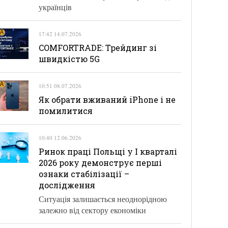
українців
17:42 14.07.2026
COMFORTRADE: Трейдинг зі
швидкістю 5G
10:51 08.07.2026
Як обрати вживаний iPhone і не
помилитися
10:40 12.06.2026
Ринок праці Польщі у І кварталі
2026 року демонструє перші
ознаки стабілізації –
дослідження
Ситуація залишається неоднорідною
залежно від сектору економіки