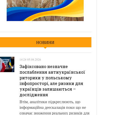
НОВИНИ
14:24 05.08.2026
Зафіксовано незначне
послаблення антиукраїнської
риторики у польському
інфопросторі, але ризики для
українців залишаються –
дослідження
Втім, аналітики підкреслюють, що
інформаційна деескалація поки що не
означає зниження реальних ризиків для