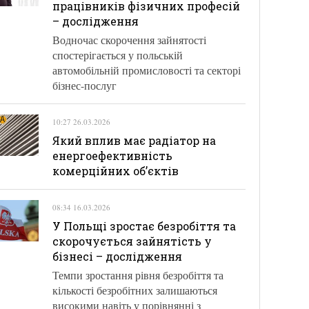
працівників фізичних професій
– дослідження
Водночас скорочення зайнятості
спостерігається у польській
автомобільній промисловості та секторі
бізнес-послуг
10:27 26.03.2026
Який вплив має радіатор на
енергоефективність
комерційних об’єктів
08:34 16.03.2026
У Польщі зростає безробіття та
скорочується зайнятість у
бізнесі – дослідження
Темпи зростання рівня безробіття та
кількості безробітних залишаються
високими навіть у порівнянні з