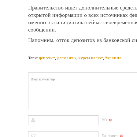
Правительство ищет дополнительные средст
открытой информации о всех источниках фин
именно эта инициатива сейчас своевременная
сообщении.
Напомним, отток депозитов из банковской си
Теги:
депозит
,
депозиты
,
курсы валют
,
Украина
*
Ім'я
*
Ел. пошта