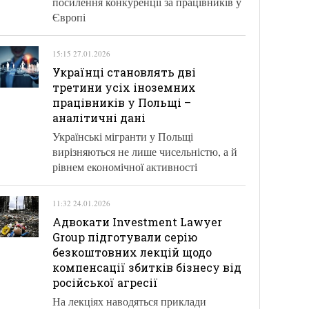
посилення конкуренції за працівників у
Європі
15:15 27.01.2026
Українці становлять дві
третини усіх іноземних
працівників у Польщі –
аналітичні дані
Українські мігранти у Польщі
вирізняються не лише чисельністю, а й
рівнем економічної активності
11:32 24.01.2026
Адвокати Investment Lawyer
Group підготували серію
безкоштовних лекцій щодо
компенсації збитків бізнесу від
російської агресії
На лекціях наводяться приклади