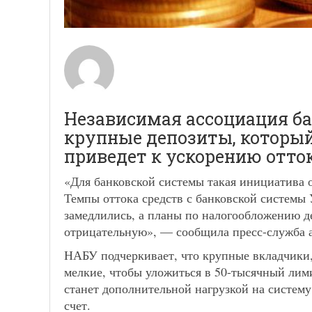
Независимая ассоциация бан
крупные депозиты, который
приведет к ускорению отто
«Для банковской системы такая инициатива о
Темпы оттока средств с банковской системы 
замедлились, а планы по налогообложению д
отрицательную», — сообщила пресс-служба 
НАБУ подчеркивает, что крупные вкладчики, 
мелкие, чтобы уложиться в 50-тысячный лими
станет дополнительной нагрузкой на систему
счет.