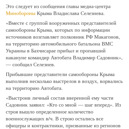
Это следует из сообщения главы медиа-центра
Минобороны
Крыма Владислава Селезнева.
«Вместе с группой вооруженных представителей
самообороны Крыма, которых по информации
источников возглавляет полковник РФ Макагонов,
на территорию автомобильного батальона ВМС
Украины в Бахчисарае прибыл и пропавший
накануне командир Автобата Владимир Садовник»,
— сообщил Селезнев.
Прибывшие представители самообороны Крыма
выполнив несколько выстрелов в воздух, ворвались
на территорию Автобата.
«Выстроив личный состав вверенной ему части
Садовник заявил: «Кто со мной — шаг вперед». Из
строя вышло определенное количество
военнослужащих в/ч. В строю остались все
офицеры и контрактники, призванные из регионов