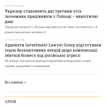
15:15 27.01.2026
Українці становлять дві третини усіх
іноземних працівників у Польщі – аналітичні
дані
Українські мігранти у Польщі вирізняються не лише чисельністю, а й
рівнем економічної активності
11:32 24.01.2026
Адвокати Investment Lawyer Group підготували
серію безкоштовних лекцій щодо компенсації
збитків бізнесу від російської агресії
На лекціях наводяться приклади вирішення міжнародних спорів
іншими державами та компаніями
Всі новини »
АРХІВ