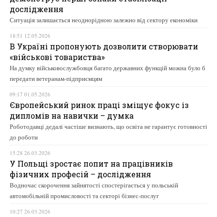
дослідження
Ситуація залишається неоднорідною залежно від сектору економіки
18:51 12.05.2026
В Україні пропонують дозволити створювати
«військові товариства»
На думку військовослужбовця багато державних функцій можна було б
передати ветеранам-підприємцям
09:17 01.05.2026
Європейський ринок праці зміщує фокус із
дипломів на навички – думка
Роботодавці дедалі частіше визнають, що освіта не гарантує готовності
до роботи
15:28 26.03.2026
У Польщі зростає попит на працівників
фізичних професій – дослідження
Водночас скорочення зайнятості спостерігається у польській
автомобільній промисловості та секторі бізнес-послуг
10:27 26.03.2026