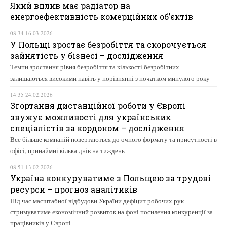
Який вплив має радіатор на
енергоефективність комерційних об’єктів
08:34 16.03.2026
У Польщі зростає безробіття та скорочується
зайнятість у бізнесі – дослідження
Темпи зростання рівня безробіття та кількості безробітних
залишаються високими навіть у порівнянні з початком минулого року
14:35 24.02.2026
Згортання дистанційної роботи у Європі
звужує можливості для українських
спеціалістів за кордоном – дослідження
Все більше компаній повертаються до очного формату та присутності в
офісі, принаймні кілька днів на тиждень
08:51 13.02.2026
Україна конкуруватиме з Польщею за трудові
ресурси – прогноз аналітиків
Під час масштабної відбудови України дефіцит робочих рук
стримуватиме економічний розвиток на фоні посилення конкуренції за
працівників у Європі