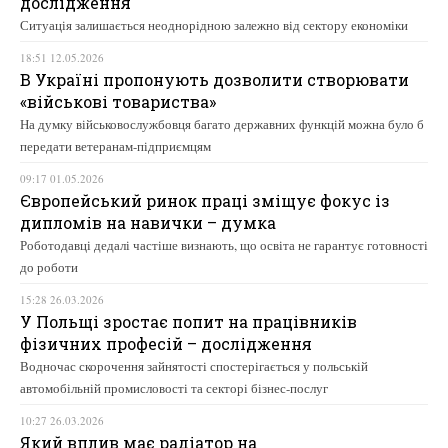
дослідження
Ситуація залишається неоднорідною залежно від сектору економіки
18:51 12.05.2026
В Україні пропонують дозволити створювати
«військові товариства»
На думку військовослужбовця багато державних функцій можна було б
передати ветеранам-підприємцям
09:17 01.05.2026
Європейський ринок праці зміщує фокус із
дипломів на навички – думка
Роботодавці дедалі частіше визнають, що освіта не гарантує готовності
до роботи
15:28 26.03.2026
У Польщі зростає попит на працівників
фізичних професій – дослідження
Водночас скорочення зайнятості спостерігається у польській
автомобільній промисловості та секторі бізнес-послуг
10:27 26.03.2026
Який вплив має радіатор на