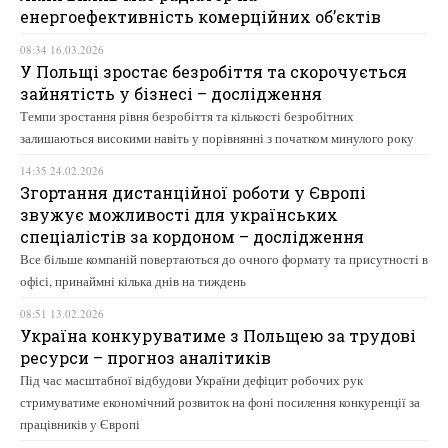
енергоефективність комерційних об’єктів
08:34 16.03.2026
У Польщі зростає безробіття та скорочується
зайнятість у бізнесі – дослідження
Темпи зростання рівня безробіття та кількості безробітних
залишаються високими навіть у порівнянні з початком минулого року
14:35 24.02.2026
Згортання дистанційної роботи у Європі
звужує можливості для українських
спеціалістів за кордоном – дослідження
Все більше компаній повертаються до очного формату та присутності в
офісі, принаймні кілька днів на тиждень
08:51 13.02.2026
Україна конкуруватиме з Польщею за трудові
ресурси – прогноз аналітиків
Під час масштабної відбудови України дефіцит робочих рук
стримуватиме економічний розвиток на фоні посилення конкуренції за
працівників у Європі