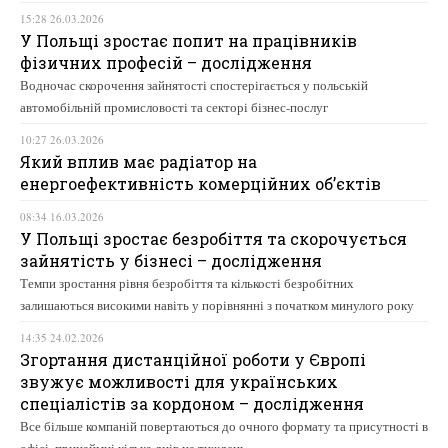
15:28 26.03.2026
У Польщі зростає попит на працівників
фізичних професій – дослідження
Водночас скорочення зайнятості спостерігається у польській
автомобільній промисловості та секторі бізнес-послуг
10:27 26.03.2026
Який вплив має радіатор на
енергоефективність комерційних об’єктів
08:34 16.03.2026
У Польщі зростає безробіття та скорочується
зайнятість у бізнесі – дослідження
Темпи зростання рівня безробіття та кількості безробітних
залишаються високими навіть у порівнянні з початком минулого року
14:35 24.02.2026
Згортання дистанційної роботи у Європі
звужує можливості для українських
спеціалістів за кордоном – дослідження
Все більше компаній повертаються до очного формату та присутності в
офісі, принаймні кілька днів на тиждень