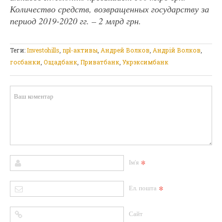
Количество средств, возвращенных государству за
период 2019-2020 гг. – 2 млрд грн.
Теги:
Investohills
,
npl-активы
,
Андрей Волков
,
Андрій Волков
,
госбанки
,
Ощадбанк
,
Приватбанк
,
Укрэксимбанк
*
Ім'я
*
Ел. пошта
Сайт