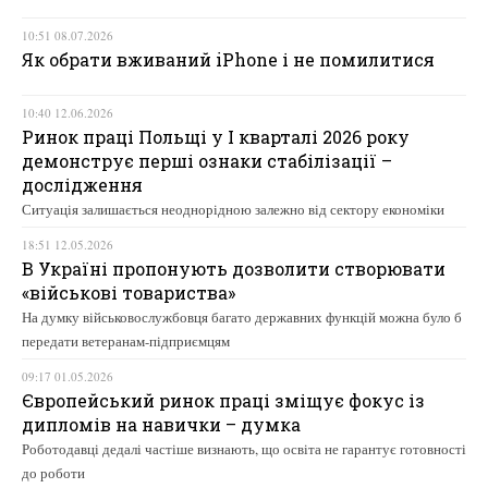
10:51 08.07.2026
Як обрати вживаний iPhone і не помилитися
10:40 12.06.2026
Ринок праці Польщі у І кварталі 2026 року
демонструє перші ознаки стабілізації –
дослідження
Ситуація залишається неоднорідною залежно від сектору економіки
18:51 12.05.2026
В Україні пропонують дозволити створювати
«військові товариства»
На думку військовослужбовця багато державних функцій можна було б
передати ветеранам-підприємцям
09:17 01.05.2026
Європейський ринок праці зміщує фокус із
дипломів на навички – думка
Роботодавці дедалі частіше визнають, що освіта не гарантує готовності
до роботи