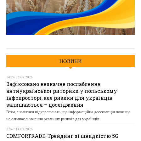
НОВИНИ
14:24 05.08.2026
Зафіксовано незначне послаблення
антиукраїнської риторики у польському
інфопросторі, але ризики для українців
залишаються – дослідження
Втім, аналітики підкреслюють, що інформаційна деескалація поки що
не означає зниження реальних ризиків для українців
17:42 14.07.2026
COMFORTRADE: Трейдинг зі швидкістю 5G