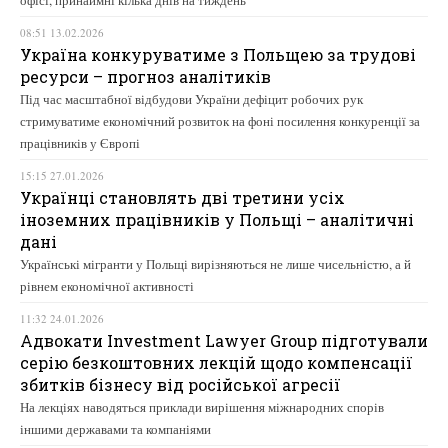
08:51 13.02.2026
Україна конкуруватиме з Польщею за трудові
ресурси – прогноз аналітиків
Під час масштабної відбудови України дефіцит робочих рук
стримуватиме економічний розвиток на фоні посилення конкуренції за
працівників у Європі
15:15 27.01.2026
Українці становлять дві третини усіх
іноземних працівників у Польщі – аналітичні
дані
Українські мігранти у Польщі вирізняються не лише чисельністю, а й
рівнем економічної активності
11:32 24.01.2026
Адвокати Investment Lawyer Group підготували
серію безкоштовних лекцій щодо компенсації
збитків бізнесу від російської агресії
На лекціях наводяться приклади вирішення міжнародних спорів
іншими державами та компаніями