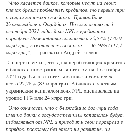
“Что касается банков, которые несут на своих
плечах бремя проблемных кредитов, то первые три
позиции занимают госбанки: ПриватБанк,
Укрэксимбанк и Ощадбанк. По состоянию на 1
сентября 2021 года, доля NPL в кредитном
портфеле Приватбанка составляла 70,57% (176,9
млрд грн), в остальных госбанках — 36,59% (111,2
млрд грн)”,
— рассказал Андрей Волков.
Эксперт отметил, что доля неработающих кредитов
в банках с иностранным капиталом на 1 сентября
2021 года была значительно ниже и составляла
всего 22,28% (83 млрд грн). В банках с частным
украинским капиталом доля NPL оценивалась на
уровне 11% или 24 млрд грн.
“Это означает, что в ближайшие два-три года
именно банки с государственным капиталом будут
избавляться от NPL и приводить свои портфели в
порядок, поскольку без этого ни развитие, ни