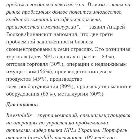
продажа госбанков невозможна. В связи с этим на
рынке проблемных долгов появится множество
кредитов компаний из сферы торговли,
производства и металлургии”,
— заявил Андрей
Волков.Финансист напомнил, что две трети
проблемной задолженности бизнеса
сконцентрированы в семи отраслях. Это розничная
торговля (доля NPL в долгах отрасли – 83%),
оптовая торговля (30%), операции с недвижимым
имуществом (56%), производство пищевых
продуктов (45%), производство
электрооборудования (89%), производство машин и
оборудования (65%), металлургия (60%).
Для справки:
Investohills – группа компаний, специализирующаяся
на операциях по управлению проблемными
активами, лидер рынка NPLs Украины. Портфель
активов Investohills превышает 100 млрд грн.