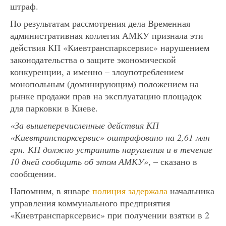
штраф.
По результатам рассмотрения дела Временная
административная коллегия АМКУ признала эти
действия КП «Киевтранспарксервис» нарушением
законодательства о защите экономической
конкуренции, а именно – злоупотреблением
монопольным (доминирующим) положением на
рынке продажи прав на эксплуатацию площадок
для парковки в Киеве.
«За вышеперечисленные действия КП
«Киевтранспарксервис» оштрафовано на 2,61 млн
грн. КП должно устранить нарушения и в течение
10 дней сообщить об этом АМКУ»
, – сказано в
сообщении.
Напомним, в январе
полиция задержала
начальника
управления коммунального предприятия
«Киевтранспарксервис» при получении взятки в 2