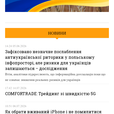
НОВИНИ
14:24 05.08.2026
Зафіксовано незначне послаблення
антиукраїнської риторики у польському
інфопросторі, але ризики для українців
залишаються – дослідження
Втім, аналітики підкреслюють, що інформаційна деескалація поки що
не означає зниження реальних ризиків для українців
17:42 14.07.2026
COMFORTRADE: Трейдинг зі швидкістю 5G
10:51 08.07.2026
Як обрати вживаний iPhone і не помилитися