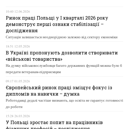
10:40 12.06.2026
Ринок праці Польщі у І кварталі 2026 року
демонструє перші ознаки стабілізації –
дослідження
Ситуація залишається неоднорідною залежно від сектору економіки
18:51 12.05.2026
В Україні пропонують дозволити створювати
«військові товариства»
На думку військовослужбовця багато державних функцій можна було б
передати ветеранам-підприємцям
09:17 01.05.2026
Європейський ринок праці зміщує фокус із
дипломів на навички – думка
Роботодавці дедалі частіше визнають, що освіта не гарантує готовності
до роботи
15:28 26.03.2026
У Польщі зростає попит на працівників
фізичних професій – дослідження