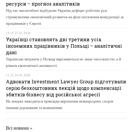
ресурси – прогноз аналітиків
Під час масштабної відбудови України дефіцит робочих рук
стримуватиме економічний розвиток на фоні посилення конкуренції за
працівників у Європі
15:15 27.01.2026
Українці становлять дві третини усіх
іноземних працівників у Польщі – аналітичні
дані
Українські мігранти у Польщі вирізняються не лише чисельністю, а й
рівнем економічної активності
11:32 24.01.2026
Адвокати Investment Lawyer Group підготували
серію безкоштовних лекцій щодо компенсації
збитків бізнесу від російської агресії
На лекціях наводяться приклади вирішення міжнародних спорів
іншими державами та компаніями
Всі новини »