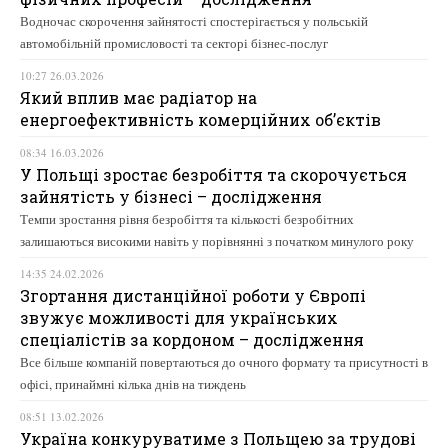
Водночас скорочення зайнятості спостерігається у польській
автомобільній промисловості та секторі бізнес-послуг
10:27 26.03.2026
Який вплив має радіатор на
енергоефективність комерційних об’єктів
08:34 16.03.2026
У Польщі зростає безробіття та скорочується
зайнятість у бізнесі – дослідження
Темпи зростання рівня безробіття та кількості безробітних
залишаються високими навіть у порівнянні з початком минулого року
14:35 24.02.2026
Згортання дистанційної роботи у Європі
звужує можливості для українських
спеціалістів за кордоном – дослідження
Все більше компаній повертаються до очного формату та присутності в
офісі, принаймні кілька днів на тиждень
08:51 13.02.2026
Україна конкуруватиме з Польщею за трудові