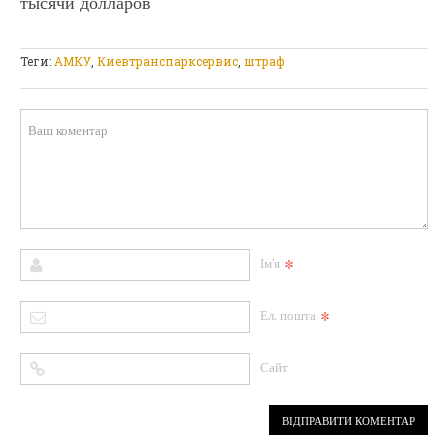
тысячи долларов
Теги:
АМКУ
,
Киевтранспарксервис
,
штраф
*
Ім'я
*
Ел. пошта
Сайт