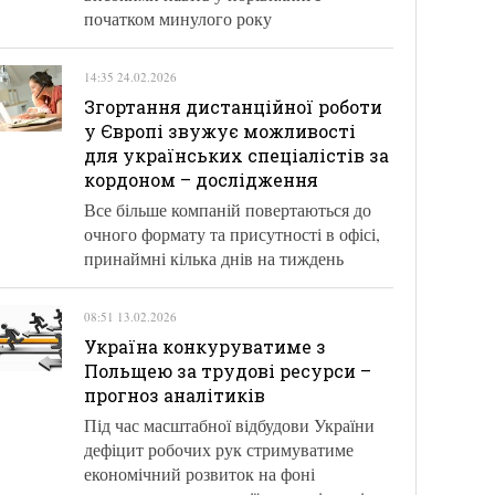
початком минулого року
14:35 24.02.2026
Згортання дистанційної роботи
у Європі звужує можливості
для українських спеціалістів за
кордоном – дослідження
Все більше компаній повертаються до
очного формату та присутності в офісі,
принаймні кілька днів на тиждень
08:51 13.02.2026
Україна конкуруватиме з
Польщею за трудові ресурси –
прогноз аналітиків
Під час масштабної відбудови України
дефіцит робочих рук стримуватиме
економічний розвиток на фоні