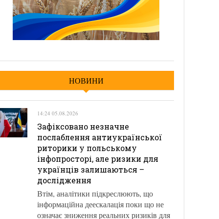
НОВИНИ
14:24 05.08.2026
Зафіксовано незначне
послаблення антиукраїнської
риторики у польському
інфопросторі, але ризики для
українців залишаються –
дослідження
Втім, аналітики підкреслюють, що
інформаційна деескалація поки що не
означає зниження реальних ризиків для