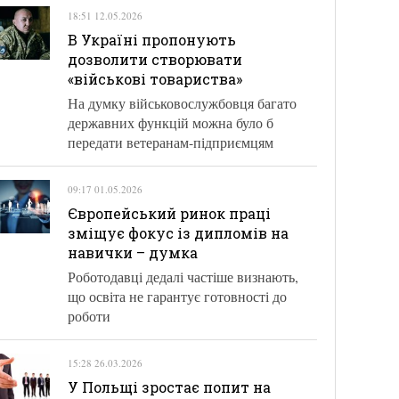
18:51 12.05.2026
В Україні пропонують
дозволити створювати
«військові товариства»
На думку військовослужбовця багато
державних функцій можна було б
передати ветеранам-підприємцям
09:17 01.05.2026
Європейський ринок праці
зміщує фокус із дипломів на
навички – думка
Роботодавці дедалі частіше визнають,
що освіта не гарантує готовності до
роботи
15:28 26.03.2026
У Польщі зростає попит на