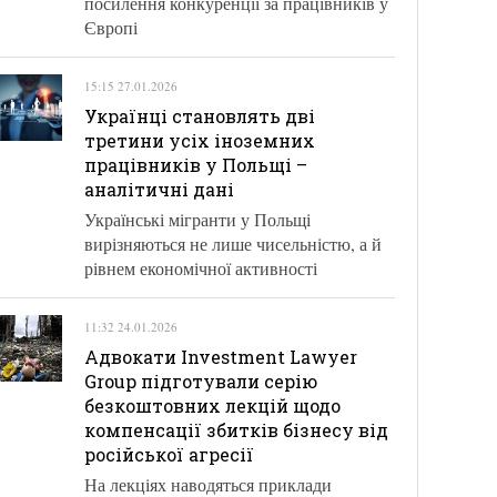
посилення конкуренції за працівників у
Європі
15:15 27.01.2026
Українці становлять дві
третини усіх іноземних
працівників у Польщі –
аналітичні дані
Українські мігранти у Польщі
вирізняються не лише чисельністю, а й
рівнем економічної активності
11:32 24.01.2026
Адвокати Investment Lawyer
Group підготували серію
безкоштовних лекцій щодо
компенсації збитків бізнесу від
російської агресії
На лекціях наводяться приклади