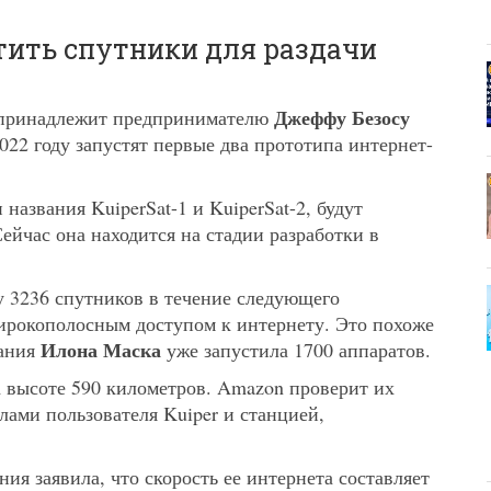
тить спутники для раздачи
Джеффу Безосу
я принадлежит предпринимателю
022 году запустят первые два прототипа интернет-
азвания KuiperSat-1 и KuiperSat-2, будут
йчас она находится на стадии разработки в
у 3236 спутников в течение следующего
ирокополосным доступом к интернету. Это похоже
Илона Маска
пания
уже запустила 1700 аппаратов.
а высоте 590 километров. Amazon проверит их
лами пользователя Kuiper и станцией,
ия заявила, что скорость ее интернета составляет