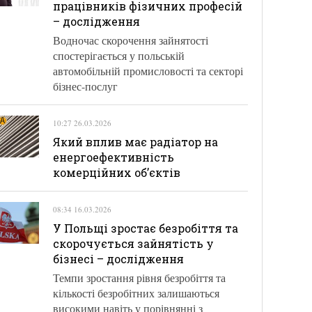
працівників фізичних професій
– дослідження
Водночас скорочення зайнятості
спостерігається у польській
автомобільній промисловості та секторі
бізнес-послуг
10:27 26.03.2026
Який вплив має радіатор на
енергоефективність
комерційних об’єктів
08:34 16.03.2026
У Польщі зростає безробіття та
скорочується зайнятість у
бізнесі – дослідження
Темпи зростання рівня безробіття та
кількості безробітних залишаються
високими навіть у порівнянні з