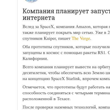
Компания планирует запус
интернета
Вслед за SpaceX, компания Amazon, котора
также планирует покрыть мир сетью. Уже в 2
спутников Kuiper, пишет
The Verge
.
Оба прототипы спутников, которые получили н
запущены в космос с помощью ракеты RS1. Се
Калифорнии.
Всего компания планирует вывести на орбит
десятилетия, чтобы обеспечить всю Землю ш
на концепцию SpaceX Starlink, впрочем ком
Отмечается, что прототипы будут работать н
способность соединяться с четырьмя термина
расположенной в Техасе.
После проверки наземных технологий, компан