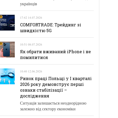
українців
17:42 14.07.2026
COMFORTRADE: Трейдинг зі
швидкістю 5G
10:51 08.07.2026
Як обрати вживаний iPhone і не
помилитися
10:40 12.06.2026
Ринок праці Польщі у І кварталі
2026 року демонструє перші
ознаки стабілізації –
дослідження
Ситуація залишається неоднорідною
залежно від сектору економіки