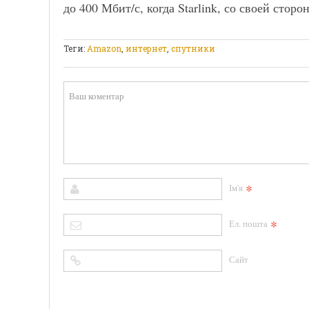
до 400 Мбит/с, когда Starlink, со своей стор
Теги:
Amazon
,
интернет
,
спутники
*
Ім'я
*
Ел. пошта
Сайт