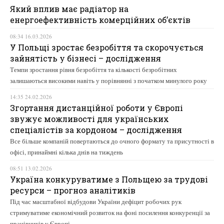
Який вплив має радіатор на
енергоефективність комерційних об’єктів
08:34 16.03.2026
У Польщі зростає безробіття та скорочується
зайнятість у бізнесі – дослідження
Темпи зростання рівня безробіття та кількості безробітних
залишаються високими навіть у порівнянні з початком минулого року
14:35 24.02.2026
Згортання дистанційної роботи у Європі
звужує можливості для українських
спеціалістів за кордоном – дослідження
Все більше компаній повертаються до очного формату та присутності в
офісі, принаймні кілька днів на тиждень
08:51 13.02.2026
Україна конкуруватиме з Польщею за трудові
ресурси – прогноз аналітиків
Під час масштабної відбудови України дефіцит робочих рук
стримуватиме економічний розвиток на фоні посилення конкуренції за
працівників у Європі