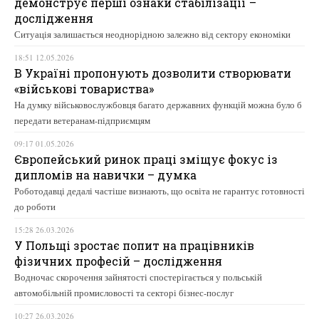
демонструє перші ознаки стабілізації –
дослідження
Ситуація залишається неоднорідною залежно від сектору економіки
18:51 12.05.2026
В Україні пропонують дозволити створювати
«військові товариства»
На думку військовослужбовця багато державних функцій можна було б
передати ветеранам-підприємцям
09:17 01.05.2026
Європейський ринок праці зміщує фокус із
дипломів на навички – думка
Роботодавці дедалі частіше визнають, що освіта не гарантує готовності
до роботи
15:28 26.03.2026
У Польщі зростає попит на працівників
фізичних професій – дослідження
Водночас скорочення зайнятості спостерігається у польській
автомобільній промисловості та секторі бізнес-послуг
10:27 26.03.2026