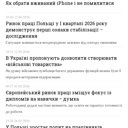
Як обрати вживаний iPhone і не помилитися
10:40 12.06.2026
Ринок праці Польщі у І кварталі 2026 року
демонструє перші ознаки стабілізації –
дослідження
Ситуація залишається неоднорідною залежно від сектору економіки
18:51 12.05.2026
В Україні пропонують дозволити створювати
«військові товариства»
На думку військовослужбовця багато державних функцій можна було б
передати ветеранам-підприємцям
09:17 01.05.2026
Європейський ринок праці зміщує фокус із
дипломів на навички – думка
Роботодавці дедалі частіше визнають, що освіта не гарантує готовності
до роботи
15:28 26.03.2026
У Польщі зростає попит на працівників