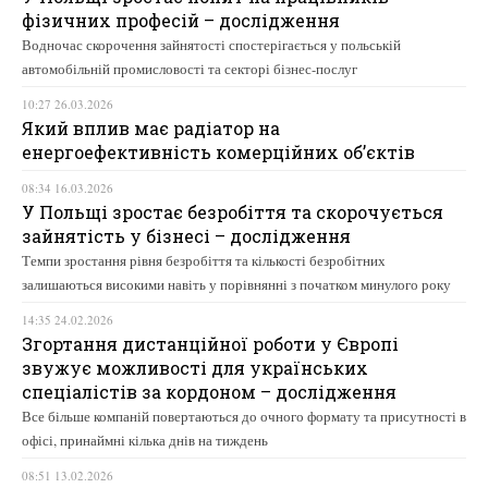
фізичних професій – дослідження
Водночас скорочення зайнятості спостерігається у польській
автомобільній промисловості та секторі бізнес-послуг
10:27 26.03.2026
Який вплив має радіатор на
енергоефективність комерційних об’єктів
08:34 16.03.2026
У Польщі зростає безробіття та скорочується
зайнятість у бізнесі – дослідження
Темпи зростання рівня безробіття та кількості безробітних
залишаються високими навіть у порівнянні з початком минулого року
14:35 24.02.2026
Згортання дистанційної роботи у Європі
звужує можливості для українських
спеціалістів за кордоном – дослідження
Все більше компаній повертаються до очного формату та присутності в
офісі, принаймні кілька днів на тиждень
08:51 13.02.2026