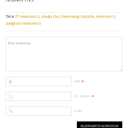
Теги:
IT-технології
,
Альфа Газ
,
Олександр Кацуба
,
технології
,
цифрові технології
*
Ім'я
*
Ел. пошта
Сайт