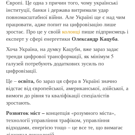
Європі. Це одна з причин того, чому українські
інституції, банки і держава витримали удар
повномасштабної війни. Але Україні ще є над чим
працювати, адже попит на цифровізацію лише
зростає. Про це у своїй
колонці
пише підприємець і
Олександр Кацуба
експерт у сфері енергетики
.
Хоча Україна, на думку Кацуби, вже зараз задає
тренди цифрової трансформації, як мінімум 5
галузей потребують додаткових зусиль по
цифровізації.
освіта,
Це –
бо зараз ця сфера в Україні значно
відстає від європейської, американської, азійської, а
вимоги до рівня та кваліфікації спеціалістів
зростають.
Розвиток міст –
концепція «розумного міста»,
технології управління трафіком, управління
відходами, енергією тощо – це все те, що вимагає
діджитал-технологій.