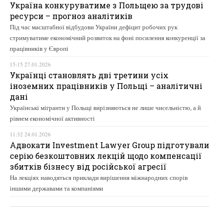
Україна конкуруватиме з Польщею за трудові
ресурси – прогноз аналітиків
Під час масштабної відбудови України дефіцит робочих рук
стримуватиме економічний розвиток на фоні посилення конкуренції за
працівників у Європі
15:15 27.01.2026
Українці становлять дві третини усіх
іноземних працівників у Польщі – аналітичні
дані
Українські мігранти у Польщі вирізняються не лише чисельністю, а й
рівнем економічної активності
11:32 24.01.2026
Адвокати Investment Lawyer Group підготували
серію безкоштовних лекцій щодо компенсації
збитків бізнесу від російської агресії
На лекціях наводяться приклади вирішення міжнародних спорів
іншими державами та компаніями