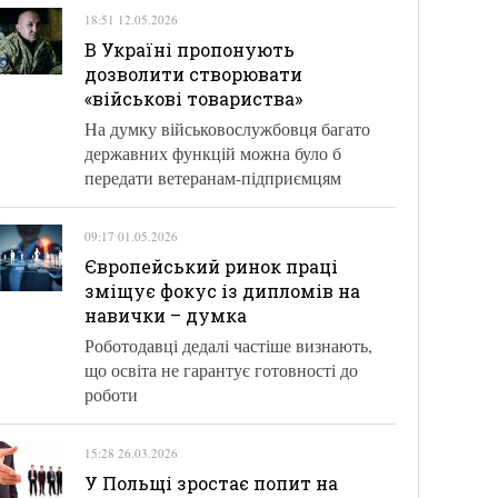
18:51 12.05.2026
В Україні пропонують
дозволити створювати
«військові товариства»
На думку військовослужбовця багато
державних функцій можна було б
передати ветеранам-підприємцям
09:17 01.05.2026
Європейський ринок праці
зміщує фокус із дипломів на
навички – думка
Роботодавці дедалі частіше визнають,
що освіта не гарантує готовності до
роботи
15:28 26.03.2026
У Польщі зростає попит на