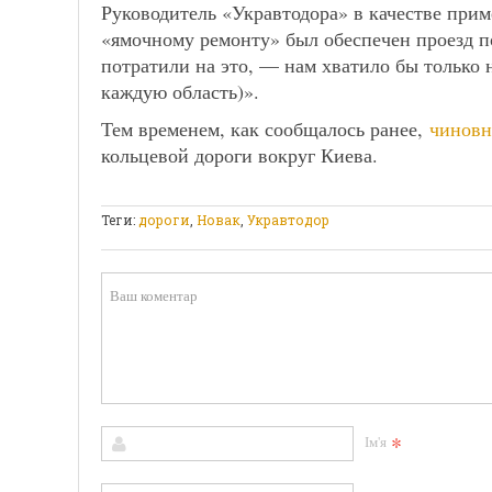
Руководитель «Укравтодора» в качестве прим
«ямочному ремонту» был обеспечен проезд по
потратили на это, — нам хватило бы только н
каждую область)».
Тем временем, как сообщалось ранее,
чиновн
кольцевой дороги вокруг Киева.
Теги:
дороги
,
Новак
,
Укравтодор
*
Ім'я