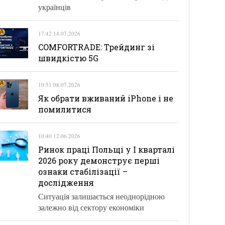
українців
17:42 14.07.2026
COMFORTRADE: Трейдинг зі
швидкістю 5G
10:51 08.07.2026
Як обрати вживаний iPhone і не
помилитися
10:40 12.06.2026
Ринок праці Польщі у І кварталі
2026 року демонструє перші
ознаки стабілізації –
дослідження
Ситуація залишається неоднорідною
залежно від сектору економіки