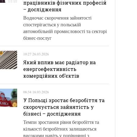
працівників фізичних професій
– дослідження
Водночас скорочення зайнятості
спостерігається у польській
автомобільній промисловості та секторі
бізнес-послуг
10:27 26.03.2026
Який вплив має радіатор на
енергоефективність
комерційних об’єктів
08:34 16.03.2026
У Польщі зростає безробіття та
скорочується зайнятість у
бізнесі – дослідження
Темпи зростання рівня безробіття та
кількості безробітних залишаються
високими навіть у порівнянні з