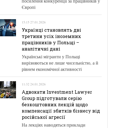
посилення конкуренції за працівників у
Європі
15:15 27.01.2026
Українці становлять дві
третини усіх іноземних
працівників у Польщі –
аналітичні дані
Українські мігранти у Польщі
вирізняються не лише чисельністю, а й
рівнем економічної активності
11:32 24.01.2026
Адвокати Investment Lawyer
Group підготували серію
безкоштовних лекцій щодо
компенсації збитків бізнесу від
російської агресії
На лекціях наводяться приклади