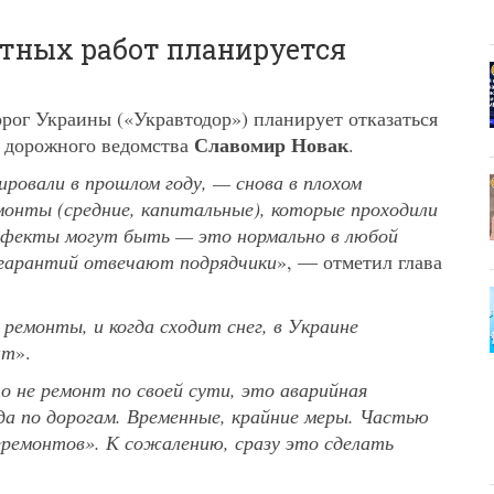
тных работ планируется
рог Украины («Укравтодор») планирует отказаться
Славомир Новак
ь дорожного ведомства
.
ровали в прошлом году, — снова в плохом
онты (средние, капитальные), которые проходили
 дефекты могут быть — это нормально в любой
 гарантий отвечают подрядчики
», — отметил глава
 ремонты, и когда сходит снег, в Украине
нт
».
 не ремонт по своей сути, это аварийная
да по дорогам. Временные, крайние меры. Частью
«ремонтов». К сожалению, сразу это сделать