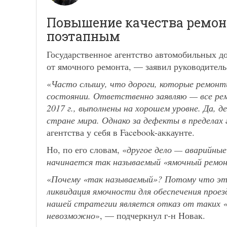
Повышение качества ремон
поэтапным
Государственное агентство автомобильных до
от ямочного ремонта, — заявил руководител
«
Часто слышу, что дороги, которые ремонти
состоянии. Ответственно заявляю — все рем
2017 г., выполнены на хорошем уровне. Да,
стране мира. Однако за дефекты в пределах
агентства у себя в Facebook-аккаунте.
Но, по его словам, «
другое дело — аварийные
начинается так называемый «ямочный ремо
«
Почему «так называемый»? Потому что это
ликвидация ямочности для обеспечения проез
нашей стратегии является отказ от таких 
невозможно
», — подчеркнул г-н Новак.