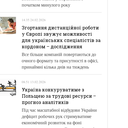
початком минулого року
14:35 24.02.2026
Згортання дистанційної роботи
у Європі звужує можливості
для українських спеціалістів за
кордоном – дослідження
Все більше компаній повертаються до
очного формату та присутності в офісі,
принаймні кілька днів на тиждень
08:51 13.02.2026
Україна конкуруватиме з
Польщею за трудові ресурси –
прогноз аналітиків
Під час масштабної відбудови України
дефіцит робочих рук стримуватиме
економічний розвиток на фоні