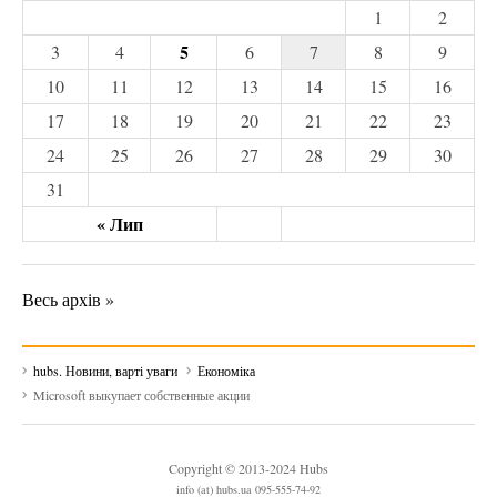
1
2
5
3
4
6
7
8
9
10
11
12
13
14
15
16
17
18
19
20
21
22
23
24
25
26
27
28
29
30
31
« Лип
Весь архів »
hubs. Новини, варті уваги
Економіка
Microsoft выкупает собственные акции
Copyright © 2013-2024 Hubs
info (at) hubs.ua 095-555-74-92