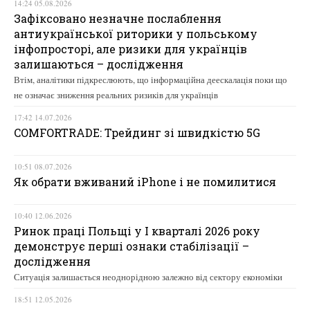
14:24 05.08.2026
Зафіксовано незначне послаблення
антиукраїнської риторики у польському
інфопросторі, але ризики для українців
залишаються – дослідження
Втім, аналітики підкреслюють, що інформаційна деескалація поки що
не означає зниження реальних ризиків для українців
17:42 14.07.2026
COMFORTRADE: Трейдинг зі швидкістю 5G
10:51 08.07.2026
Як обрати вживаний iPhone і не помилитися
10:40 12.06.2026
Ринок праці Польщі у І кварталі 2026 року
демонструє перші ознаки стабілізації –
дослідження
Ситуація залишається неоднорідною залежно від сектору економіки
18:51 12.05.2026