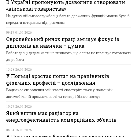
В Україні пропонують дозволити створювати
«військові товариства»
На думку військовослужбовця багато державних функцій можна було б
передати ветеранам-підприємцям
09:17 01.05.2026
Європейський ринок праці зміщує фокус із
дипломів на навички – думка
Роботодавці дедалі частіше визнають, що освіта не гарантує готовності
до роботи
15:28 26.03.2026
У Польщі зростає попит на працівників
фізичних професій – дослідження
Водночас скорочення зайнятості спостерігається у польській
автомобільній промисловості та секторі бізнес-послуг
10:27 26.03.2026
Який вплив має радіатор на
енергоефективність комерційних об’єктів
08:34 16.03.2026
У Польщі зростає безробіття та скорочується