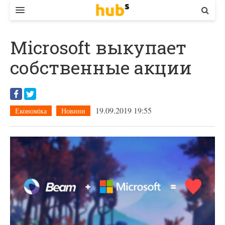
ВЛАДА
Microsoft выкупает
ЕКОНОМІКА
собственные акции
БІЗНЕС
СТАРТЕР
19.09.2019 19:55
Економіка
Новини
КОНТАКТИ