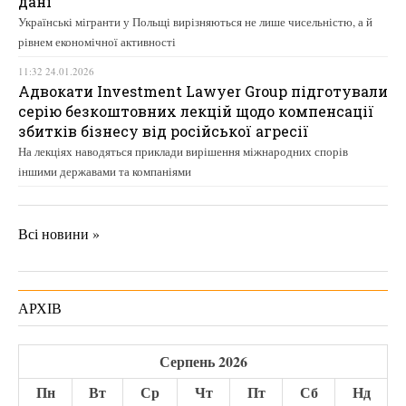
дані
Українські мігранти у Польщі вирізняються не лише чисельністю, а й
рівнем економічної активності
11:32 24.01.2026
Адвокати Investment Lawyer Group підготували
серію безкоштовних лекцій щодо компенсації
збитків бізнесу від російської агресії
На лекціях наводяться приклади вирішення міжнародних спорів
іншими державами та компаніями
Всі новини »
АРХІВ
Серпень 2026
Пн
Вт
Ср
Чт
Пт
Сб
Нд