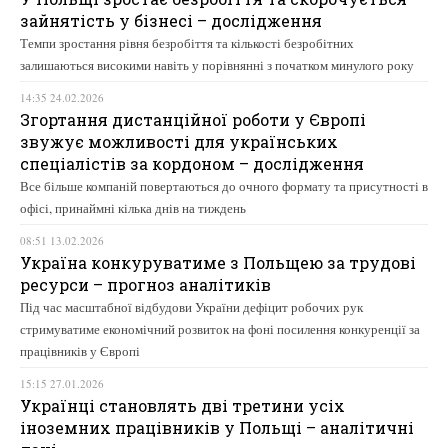
зайнятість у бізнесі – дослідження
Темпи зростання рівня безробіття та кількості безробітних
залишаються високими навіть у порівнянні з початком минулого року
14:35 24.02.2026
Згортання дистанційної роботи у Європі
звужує можливості для українських
спеціалістів за кордоном – дослідження
Все більше компаній повертаються до очного формату та присутності в
офісі, принаймні кілька днів на тиждень
08:51 13.02.2026
Україна конкуруватиме з Польщею за трудові
ресурси – прогноз аналітиків
Під час масштабної відбудови України дефіцит робочих рук
стримуватиме економічний розвиток на фоні посилення конкуренції за
працівників у Європі
15:15 27.01.2026
Українці становлять дві третини усіх
іноземних працівників у Польщі – аналітичні