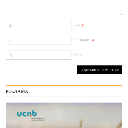
*
Ім'я
*
Ел. пошта
Сайт
РЕКЛАМА