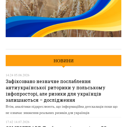
НОВИНИ
14:24 05.08.2026
Зафіксовано незначне послаблення
антиукраїнської риторики у польському
інфопросторі, але ризики для українців
залишаються – дослідження
Втім, аналітики підкреслюють, що інформаційна деескалація поки що
не означає зниження реальних ризиків для українців
17:42 14.07.2026