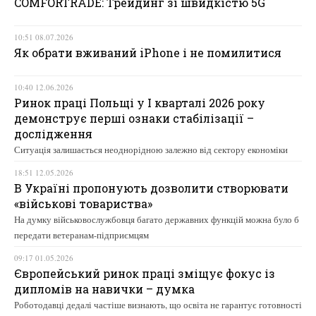
COMFORTRADE: Трейдинг зі швидкістю 5G
10:51 08.07.2026
Як обрати вживаний iPhone і не помилитися
10:40 12.06.2026
Ринок праці Польщі у І кварталі 2026 року
демонструє перші ознаки стабілізації –
дослідження
Ситуація залишається неоднорідною залежно від сектору економіки
18:51 12.05.2026
В Україні пропонують дозволити створювати
«військові товариства»
На думку військовослужбовця багато державних функцій можна було б
передати ветеранам-підприємцям
09:17 01.05.2026
Європейський ринок праці зміщує фокус із
дипломів на навички – думка
Роботодавці дедалі частіше визнають, що освіта не гарантує готовності