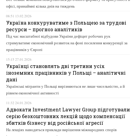
офісі, принаймні кілька днів на тиждень
08:51 13.02.2026
Україна конкуруватиме з Польщею за трудові
ресурси – прогноз аналітиків
Під час масштабної відбудови України дефіцит робочих рук
стримуватиме економічний розвиток на фоні посилення конкуренції за
працівників у Європі
15:15 27.01.2026
Українці становлять дві третини усіх
іноземних працівників у Польщі – аналітичні
дані
Українські мігранти у Польщі вирізняються не лише чисельністю, а й
рівнем економічної активності
11:32 24.01.2026
Адвокати Investment Lawyer Group підготували
серію безкоштовних лекцій щодо компенсації
збитків бізнесу від російської агресії
На лекціях наводяться приклади вирішення міжнародних спорів