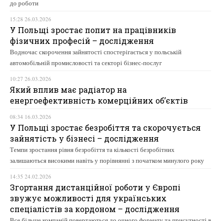
до роботи
15:28 26.03.2026
У Польщі зростає попит на працівників
фізичних професій – дослідження
Водночас скорочення зайнятості спостерігається у польській
автомобільній промисловості та секторі бізнес-послуг
10:27 26.03.2026
Який вплив має радіатор на
енергоефективність комерційних об’єктів
08:34 16.03.2026
У Польщі зростає безробіття та скорочується
зайнятість у бізнесі – дослідження
Темпи зростання рівня безробіття та кількості безробітних
залишаються високими навіть у порівнянні з початком минулого року
14:35 24.02.2026
Згортання дистанційної роботи у Європі
звужує можливості для українських
спеціалістів за кордоном – дослідження
Все більше компаній повертаються до очного формату та присутності в