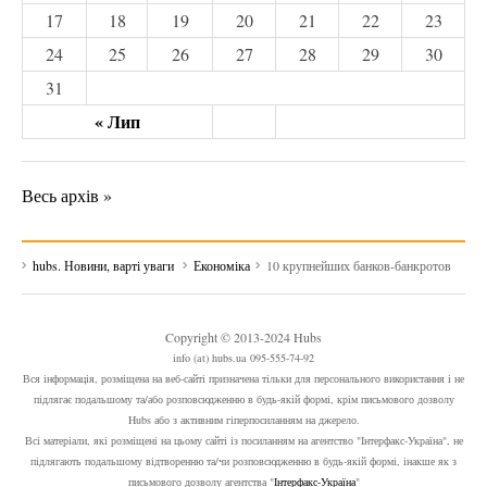
17
18
19
20
21
22
23
24
25
26
27
28
29
30
31
« Лип
Весь архів »
hubs. Новини, варті уваги
Економіка
10 крупнейших банков-банкротов
Copyright © 2013-2024 Hubs
info (at) hubs.ua 095-555-74-92
Вся інформація, розміщена на веб-сайті призначена тільки для персонального використання і не
підлягає подальшому та/або розповсюдженню в будь-якій формі, крім письмового дозволу
Hubs або з активним гіперпосиланням на джерело.
Всі матеріали, які розміщені на цьому сайті із посиланням на агентство "Інтерфакс-Україна", не
підлягають подальшому відтворенню та/чи розповсюдженню в будь-якій формі, інакше як з
письмового дозволу агентства "
Інтерфакс-Україна
"