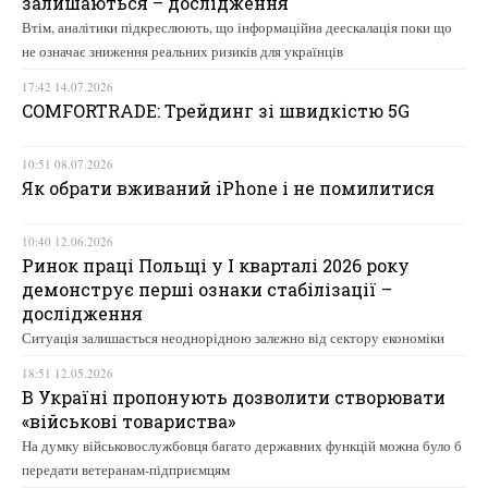
залишаються – дослідження
Втім, аналітики підкреслюють, що інформаційна деескалація поки що
не означає зниження реальних ризиків для українців
17:42 14.07.2026
COMFORTRADE: Трейдинг зі швидкістю 5G
10:51 08.07.2026
Як обрати вживаний iPhone і не помилитися
10:40 12.06.2026
Ринок праці Польщі у І кварталі 2026 року
демонструє перші ознаки стабілізації –
дослідження
Ситуація залишається неоднорідною залежно від сектору економіки
18:51 12.05.2026
В Україні пропонують дозволити створювати
«військові товариства»
На думку військовослужбовця багато державних функцій можна було б
передати ветеранам-підприємцям