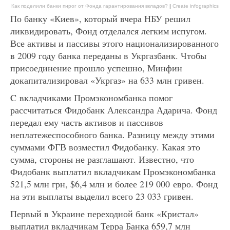
Как поделили банки пирог от Фонда гарантирования вкладов?
|
Create infographics
По банку «Киев», который вчера НБУ решил
ликвидировать, Фонд отделался легким испугом.
Все активы и пассивы этого национализированного
в 2009 году банка переданы в Укргазбанк. Чтобы
присоединение прошло успешно, Минфин
докапитализировал «Укргаз» на 633 млн гривен.
C вкладчиками Промэкономбанка помог
рассчитаться Фидобанк Александра Адарича. Фонд
передал ему часть активов и пассивов
неплатежеспособного банка. Разницу между этими
суммами ФГВ возместил Фидобанку. Какая это
сумма, стороны не разглашают. Известно, что
Фидобанк выплатил вкладчикам Промэкономбанка
521,5 млн грн, $6,4 млн и более 219 000 евро. Фонд
на эти выплаты выделил всего 23 033 гривен.
Первый в Украине переходной банк «Кристал»
выплатил вкладчикам Терра Банка 659,7 млн