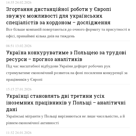
14:35 24.02.2026
Згортання дистанційної роботи у Європі
звужує можливості для українських
спеціалістів за кордоном – дослідження
Все більше компаній повертаються до очного формату та присутності в
офісі, принаймні кілька днів на тиждень
08:51 13.02.2026
Україна конкуруватиме з Польщею за трудові
ресурси – прогноз аналітиків
Під час масштабної відбудови України дефіцит робочих рук
стримуватиме економічний розвиток на фоні посилення конкуренції за
працівників у Європі
15:15 27.01.2026
Українці становлять дві третини усіх
іноземних працівників у Польщі – аналітичні
дані
Українські мігранти у Польщі вирізняються не лише чисельністю, а й
рівнем економічної активності
11:32 24.01.2026