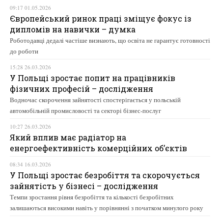
09:17 01.05.2026
Європейський ринок праці зміщує фокус із
дипломів на навички – думка
Роботодавці дедалі частіше визнають, що освіта не гарантує готовності
до роботи
15:28 26.03.2026
У Польщі зростає попит на працівників
фізичних професій – дослідження
Водночас скорочення зайнятості спостерігається у польській
автомобільній промисловості та секторі бізнес-послуг
10:27 26.03.2026
Який вплив має радіатор на
енергоефективність комерційних об’єктів
08:34 16.03.2026
У Польщі зростає безробіття та скорочується
зайнятість у бізнесі – дослідження
Темпи зростання рівня безробіття та кількості безробітних
залишаються високими навіть у порівнянні з початком минулого року