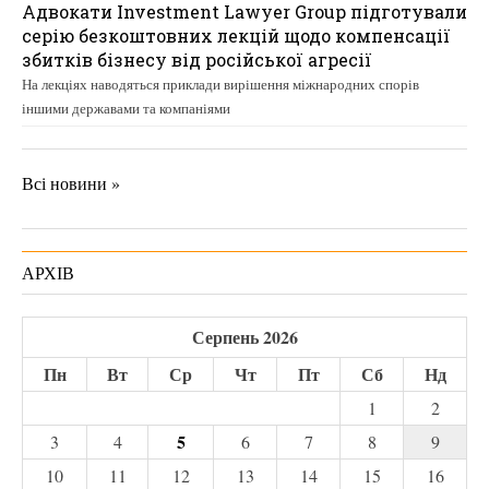
Адвокати Investment Lawyer Group підготували
серію безкоштовних лекцій щодо компенсації
збитків бізнесу від російської агресії
На лекціях наводяться приклади вирішення міжнародних спорів
іншими державами та компаніями
Всі новини »
АРХІВ
Серпень 2026
Пн
Вт
Ср
Чт
Пт
Сб
Нд
1
2
5
3
4
6
7
8
9
10
11
12
13
14
15
16