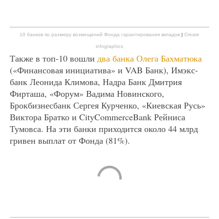
10 банков по размеру возмещений Фонда гарантирования вкладов
|
Create
infographics
Также в топ-10 вошли
два банка Олега Бахматюка
(«Финансовая инициатива» и VAB Банк), Имэкс-
банк Леонида Климова, Надра Банк Дмитрия
Фирташа, «Форум» Вадима Новинского,
Брокбизнесбанк Сергея Курченко, «Киевская Русь»
Виктора Братко и CityCommerceBank Рейниса
Тумовса. На эти банки приходится около 44 млрд
гривен выплат от Фонда (81%).