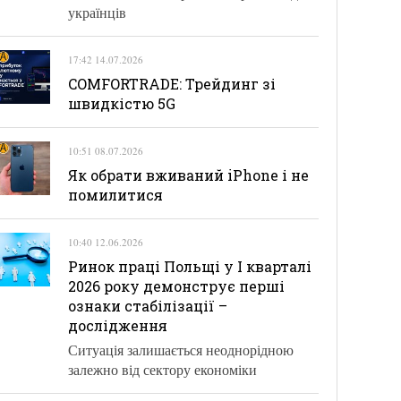
українців
17:42 14.07.2026
COMFORTRADE: Трейдинг зі
швидкістю 5G
10:51 08.07.2026
Як обрати вживаний iPhone і не
помилитися
10:40 12.06.2026
Ринок праці Польщі у І кварталі
2026 року демонструє перші
ознаки стабілізації –
дослідження
Ситуація залишається неоднорідною
залежно від сектору економіки