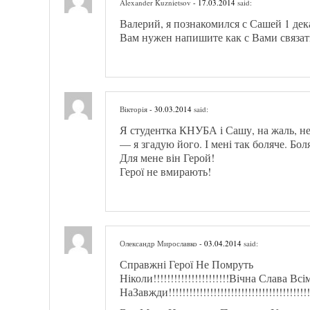
Alexander Kuznietsov
- 17.03.2014
said:
Валерий, я познакомился с Сашей 1 дек
Вам нужен напишите как с Вами связат
Вікторія
- 30.03.2014
said:
Я студентка КНУБА і Сашу, на жаль, не
— я згадую його. І мені так боляче. Боля
Для мене він Герой!
Герої не вмирають!
Олександр Мирославко
- 03.04.2014
said:
Справжні Герої Не Помруть
Ніколи!!!!!!!!!!!!!!!!!!!!!!Вічна Слава 
НаЗавжди!!!!!!!!!!!!!!!!!!!!!!!!!!!!!!!!!!!!!!!!!!