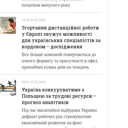
початком минулого року
14:35 24.02.2026
Згортання дистанційної роботи
у Європі звужує можливості
для українських спеціалістів за
кордоном – дослідження
Все більше компаній повертаються до
очного формату та присутності в офісі,
принаймні кілька днів на тиждень
08:51 13.02.2026
Україна конкуруватиме з
Польщею за трудові ресурси –
прогноз аналітиків
Під час масштабної відбудови України
дефіцит робочих рук стримуватиме
економічний розвиток на фоні