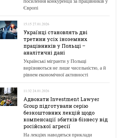
посилення конкуренції за працівників у
Європі
15:15 27.01.2026
Українці становлять дві
третини усіх іноземних
працівників у Польщі –
аналітичні дані
Українські мігранти у Польщі
вирізняються не лише чисельністю, а й
рівнем економічної активності
11:32 24.01.2026
Адвокати Investment Lawyer
Group підготували серію
безкоштовних лекцій щодо
компенсації збитків бізнесу від
російської агресії
На лекціях наводяться приклади