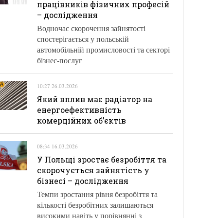
працівників фізичних професій
– дослідження
Водночас скорочення зайнятості
спостерігається у польській
автомобільній промисловості та секторі
бізнес-послуг
10:27 26.03.2026
Який вплив має радіатор на
енергоефективність
комерційних об’єктів
08:34 16.03.2026
У Польщі зростає безробіття та
скорочується зайнятість у
бізнесі – дослідження
Темпи зростання рівня безробіття та
кількості безробітних залишаються
високими навіть у порівнянні з