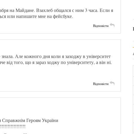
абря на Майдане. Взахлеб общался с ним 3 часа. Если я
ься или напишите мне на фейсбуке.
Відповісти
 знала. Але кожного дня коли я заходжу в університет
че від того, що я зараз ходжу по університету, а він ні.
Відповісти
Всім Справжнім Героям України
!!!!!!!!!!!!!!!!