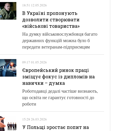
18:51 12.05.2026
В Україні пропонують
дозволити створювати
«військові товариства»
На думку військовослужбовця багато
державних функцій можна було б
передати ветеранам-підприємцям
09:17 01.05.2026
Європейський ринок праці
зміщує фокус із дипломів на
навички – думка
Роботодавці дедалі частіше визнають,
що освіта не гарантує готовності до
роботи
15:28 26.03.2026
У Польщі зростає попит на