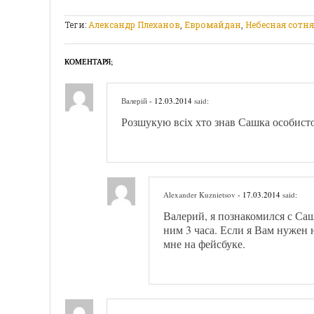
Теги:
Александр Плеханов
,
Евромайдан
,
Небесная сотня
КОМЕНТАРЯ;
Валерій
- 12.03.2014
said:
Розшукую всіх хто знав Сашка особисто
Alexander Kuznietsov
- 17.03.2014
said:
Валерий, я познакомился с Саш
ним 3 часа. Если я Вам нужен
мне на фейсбуке.