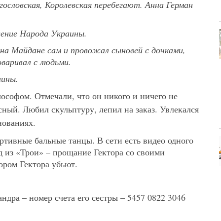
гословская, Королевская перебегают. Анна Герман
ение Народа Украины.
на Майдане сам и провожал сыновей с дочками,
оваривал с людьми.
аины.
лософом. Отмечали, что он никого и ничего не
сный. Любил скульптуру, лепил на заказ. Увлекался
нованиях.
тивные бальные танцы. В сети есть видео одного
од из «Трои» – прощание Гектора со своими
ором Гектора убьют.
ндра – номер счета его сестры – 5457 0822 3046