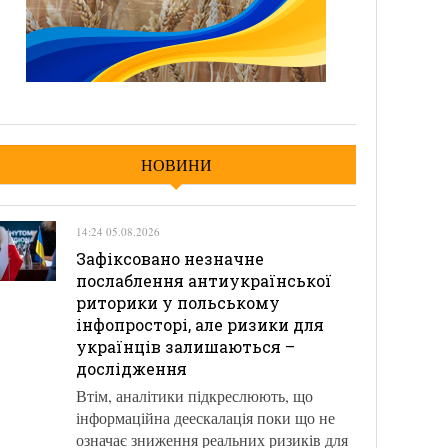
НОВИНИ
14:24 05.08.2026
Зафіксовано незначне
послаблення антиукраїнської
риторики у польському
інфопросторі, але ризики для
українців залишаються –
дослідження
Втім, аналітики підкреслюють, що
інформаційна деескалація поки що не
означає зниження реальних ризиків для