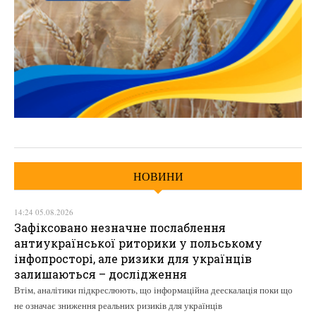
НОВИНИ
14:24 05.08.2026
Зафіксовано незначне послаблення
антиукраїнської риторики у польському
інфопросторі, але ризики для українців
залишаються – дослідження
Втім, аналітики підкреслюють, що інформаційна деескалація поки що
не означає зниження реальних ризиків для українців