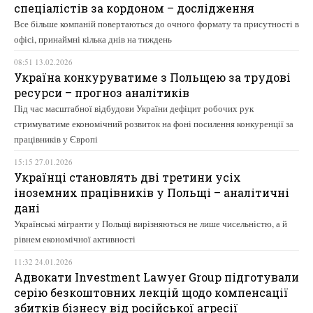
спеціалістів за кордоном – дослідження
Все більше компаній повертаються до очного формату та присутності в
офісі, принаймні кілька днів на тиждень
08:51 13.02.2026
Україна конкуруватиме з Польщею за трудові
ресурси – прогноз аналітиків
Під час масштабної відбудови України дефіцит робочих рук
стримуватиме економічний розвиток на фоні посилення конкуренції за
працівників у Європі
15:15 27.01.2026
Українці становлять дві третини усіх
іноземних працівників у Польщі – аналітичні
дані
Українські мігранти у Польщі вирізняються не лише чисельністю, а й
рівнем економічної активності
11:32 24.01.2026
Адвокати Investment Lawyer Group підготували
серію безкоштовних лекцій щодо компенсації
збитків бізнесу від російської агресії