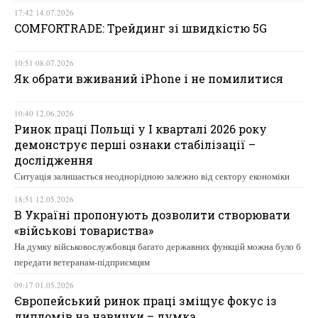
17:42 14.07.2026
COMFORTRADE: Трейдинг зі швидкістю 5G
10:51 08.07.2026
Як обрати вживаний iPhone і не помилитися
10:40 12.06.2026
Ринок праці Польщі у І кварталі 2026 року
демонструє перші ознаки стабілізації –
дослідження
Ситуація залишається неоднорідною залежно від сектору економіки
18:51 12.05.2026
В Україні пропонують дозволити створювати
«військові товариства»
На думку військовослужбовця багато державних функцій можна було б
передати ветеранам-підприємцям
09:17 01.05.2026
Європейський ринок праці зміщує фокус із
дипломів на навички – думка