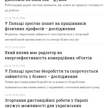
Роботодавці дедалі частіше визнають, що освіта не гарантує готовності
до роботи
15:28 26.03.2026
У Польщі зростає попит на працівників
фізичних професій – дослідження
Водночас скорочення зайнятості спостерігається у польській
автомобільній промисловості та секторі бізнес-послуг
10:27 26.03.2026
Який вплив має радіатор на
енергоефективність комерційних об’єктів
08:34 16.03.2026
У Польщі зростає безробіття та скорочується
зайнятість у бізнесі – дослідження
Темпи зростання рівня безробіття та кількості безробітних
залишаються високими навіть у порівнянні з початком минулого року
14:35 24.02.2026
Згортання дистанційної роботи у Європі
звужує можливості для українських