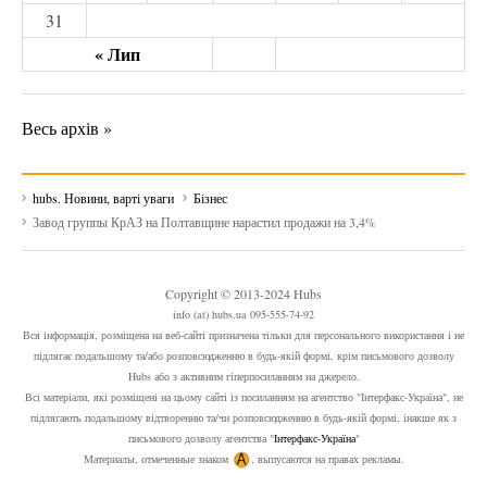
31
« Лип
Весь архів »
hubs. Новини, варті уваги
Бізнес
Завод группы КрАЗ на Полтавщине нарастил продажи на 3,4%
Copyright © 2013-2024 Hubs
info (at) hubs.ua 095-555-74-92
Вся інформація, розміщена на веб-сайті призначена тільки для персонального використання і не
підлягає подальшому та/або розповсюдженню в будь-якій формі, крім письмового дозволу
Hubs або з активним гіперпосиланням на джерело.
Всі матеріали, які розміщені на цьому сайті із посиланням на агентство "Інтерфакс-Україна", не
підлягають подальшому відтворенню та/чи розповсюдженню в будь-якій формі, інакше як з
письмового дозволу агентства "
Інтерфакс-Україна
"
Материалы, отмеченные знаком
, выпусаются на правах рекламы.