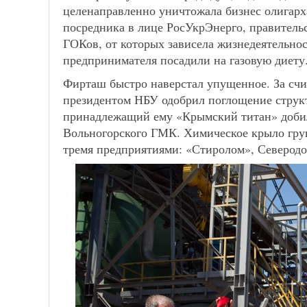
целенаправленно уничтожала бизнес олигарх
посредника в лице РосУкрЭнерго, правитель
ГОКов, от которых зависела жизнедеятельнос
предпринимателя посадили на газовую диету
Фирташ быстро наверстал упущенное. За сч
президентом НБУ одобрил поглощение структ
принадлежащий ему «Крымский титан» доби
Вольногорского ГМК. Химическое крыло груп
тремя предприятиями: «Стиролом», Северод