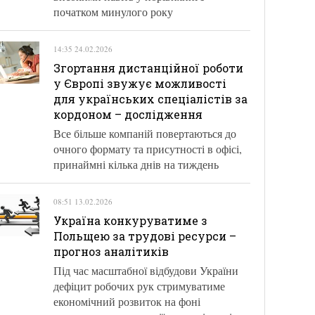
початком минулого року
14:35 24.02.2026
Згортання дистанційної роботи
у Європі звужує можливості
для українських спеціалістів за
кордоном – дослідження
Все більше компаній повертаються до
очного формату та присутності в офісі,
принаймні кілька днів на тиждень
08:51 13.02.2026
Україна конкуруватиме з
Польщею за трудові ресурси –
прогноз аналітиків
Під час масштабної відбудови України
дефіцит робочих рук стримуватиме
економічний розвиток на фоні