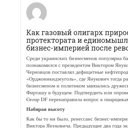
Как газовый олигарх приро
протектората и единомышлен
бизнес-империей после рев
Среди украинских бизнесменов популярна б
познакомился с президентом Виктором Януко
Черновцов поставлял дефицитные нефтепрод
«Орджоникидзеуголь», где Янукович тогда р
бизнесменом и политиком завязались друже
Фирташу в будущем. Подтвердить или опрове
Group DF перенаправила вопрос к пиарщикам 
Набирая высоту
Как бы то ни было, ренессанс бизнес-импер
Виктора Януковича. Предыдущие два года э