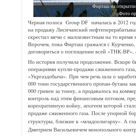
Фирташ на открытии
Фото пр
Черная полоса Group DF началась в 2012 го
на продажу Лисичанский нефтеперерабатыва
скрестил мечи с малоизвестным на то время
Впрочем, пока Фирташ сражался с Курченко,
договориться о поглощении всей «ТНК-ВР», а
Но история получила продолжение. Вскоре б
операциями купли-продажи сжиженного газа
«Укргаздобыча». При чем речь шла о заработк
000 тонн государственного пропан-бутана за
000 гривен за тонну, а продавалось на комме
контроль над этим финансовым потоком, пр
корпоративную войну, апогеем которой стал
продаже сжиженного газа.
После упорной бор
структуры, близкие к «младоолигарху». А гл
Дмитрием Васильевичем монопольного контр