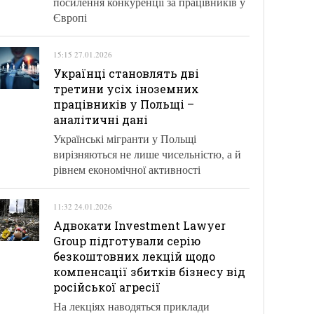
посилення конкуренції за працівників у
Європі
15:15 27.01.2026
Українці становлять дві
третини усіх іноземних
працівників у Польщі –
аналітичні дані
Українські мігранти у Польщі
вирізняються не лише чисельністю, а й
рівнем економічної активності
11:32 24.01.2026
Адвокати Investment Lawyer
Group підготували серію
безкоштовних лекцій щодо
компенсації збитків бізнесу від
російської агресії
На лекціях наводяться приклади