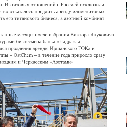
а. Из газовых отношений с Россией исключили
ство отказалось продлить аренду ильменитовых
ть его титанового бизнеса, а азотный комбинат
.
итанные месяцы после избрания Виктора Януковича
урами бизнесмена банка «Надра», а
лся продления аренды Иршанского ГОКа и
пы – OstChem – в течение года приросло сразу
онецким и Черкасским «Азотами».