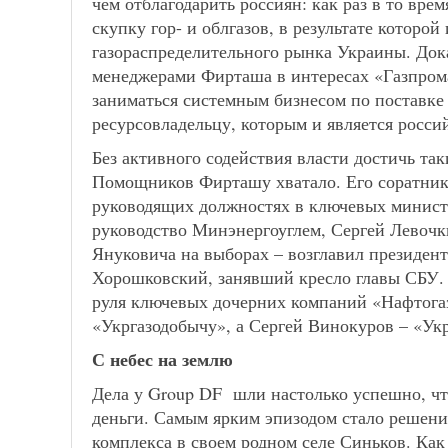
чем отблагодарить россиян: как раз в то вр
скупку гор- и облгазов, в результате которо
газораспределительного рынка Украины. Дока
менеджерами Фирташа в интересах «Газпрома»
заниматься системным бизнесом по поставке 
ресурсовладельцу, которым и является росси
Без активного содействия власти достичь та
Помощников Фирташу хватало. Его соратники
руководящих должностях в ключевых минист
руководство Минэнергоуглем, Сергей Левочк
Януковича на выборах – возглавил президен
Хорошковский, занявший кресло главы СБУ.
руля ключевых дочерних компаний «Нафтога
«Укргазодобычу», а Сергей Винокуров – «Укр
С небес на землю
Дела у Group DF шли настолько успешно, что
деньги. Самым ярким эпизодом стало решени
комплекса в своем родном селе Синьков. Ка