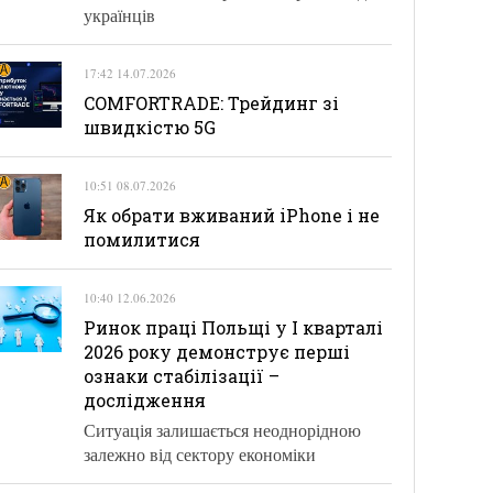
українців
17:42 14.07.2026
COMFORTRADE: Трейдинг зі
швидкістю 5G
10:51 08.07.2026
Як обрати вживаний iPhone і не
помилитися
10:40 12.06.2026
Ринок праці Польщі у І кварталі
2026 року демонструє перші
ознаки стабілізації –
дослідження
Ситуація залишається неоднорідною
залежно від сектору економіки