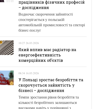
працівників фізичних професій
– дослідження
Водночас скорочення зайнятості
спостерігається у польській
автомобільній промисловості та секторі
бізнес-послуг
10:27 26.03.2026
Який вплив має радіатор на
енергоефективність
комерційних об’єктів
08:34 16.03.2026
У Польщі зростає безробіття та
скорочується зайнятість у
бізнесі – дослідження
Темпи зростання рівня безробіття та
кількості безробітних залишаються
високими навіть у порівнянні з