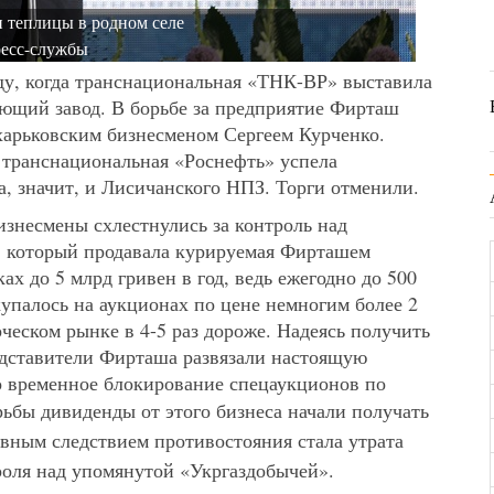
 теплицы в родном селе
есс-службы
ду, когда транснациональная «ТНК-ВР» выставила
ющий завод. В борьбе за предприятие Фирташ
 харьковским бизнесменом Сергеем Курченко.
 транснациональная «Роснефть» успела
, значит, и Лисичанского НПЗ. Торги отменили.
изнесмены схлестнулись за контроль над
, который продавала курируемая Фирташем
ах до 5 млрд гривен в год, ведь ежегодно до 500
купалось на аукционах по цене немногим более 2
рческом рынке в 4-5 раз дороже. Надеясь получить
едставители Фирташа развязали настоящую
о временное блокирование спецаукционов по
ьбы дивиденды от этого бизнеса начали получать
авным следствием противостояния стала утрата
оля над упомянутой «Укргаздобычей».