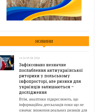
НОВИНИ
14:24 05.08.2026
Зафіксовано незначне
послаблення антиукраїнської
риторики у польському
інфопросторі, але ризики для
українців залишаються –
дослідження
Втім, аналітики підкреслюють, що
інформаційна деескалація поки що не
означає зниження реальних ризиків для