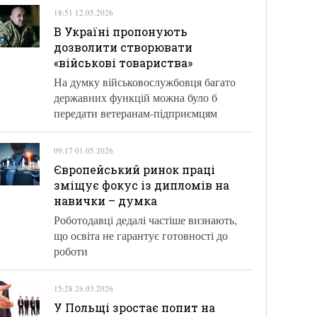
18:51 12.05.2026
В Україні пропонують
дозволити створювати
«військові товариства»
На думку військовослужбовця багато
державних функцій можна було б
передати ветеранам-підприємцям
09:17 01.05.2026
Європейський ринок праці
зміщує фокус із дипломів на
навички – думка
Роботодавці дедалі частіше визнають,
що освіта не гарантує готовності до
роботи
15:28 26.03.2026
У Польщі зростає попит на