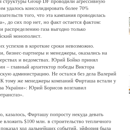
емя структуры Group DF проводили агрессивную
й им удалось консолидировать более 70%
зательств того, что эта кампания проводилась
, до сих пор нет, но факт остается фактом:
и распределению газа выгодно только
йский монополист.
ких успехов в короткие сроки невозможно.
, бизнес-партнеры и менеджеры, оказались на
ерствах и ведомствах. Юрий Бойко принял
ин – главный архитектор победы Виктора
тскую администрацию. Не остался без дела Валерий
 К тому же менеджеры компаний Фирташа встали у
за України»: Юрий Борисов возглавил
трансгаз».
, казалось, Фирташу попросту некуда девать
е вложить $100 млн. в строительство тепличного
к показал ход дальнейших событий, эйфория была