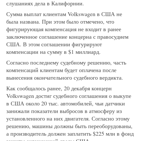
слушаниях дела в Калифорнии.
Сумма выплат клиентам Volkswagen в США не
была названа. При этом было отмечено, что
фигурирующая компенсация не входит в ранее
заключенное соглашение концерна с правосудием
США. В этом соглашении фигурируют
компенсации на сумму в $1 миллиард.
Согласно последнему судебному решению, часть
компенсаций клиентам будет оплачена после
вынесения окончательного судебного вердикта.
Как сообщалось ранее, 20 декабря концерн
Volkswagen достиг судебного соглашения о выкупе
в США около 20 тыс. автомобилей, чьи датчики
занижали показатели выбросов в атмосферу из
установленного на них двигателя. Согласно этому
решению, машины должны быть переоборудованы,
а производитель должен заплатить $225 млн в фонд
защиты окружающей среды США.