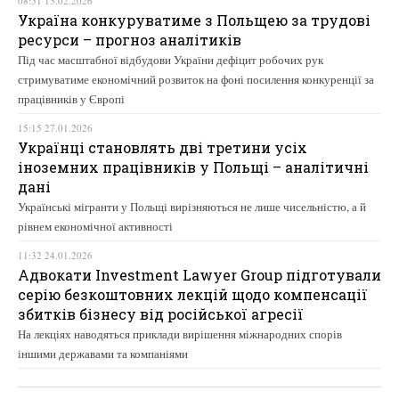
08:51 13.02.2026
Україна конкуруватиме з Польщею за трудові
ресурси – прогноз аналітиків
Під час масштабної відбудови України дефіцит робочих рук
стримуватиме економічний розвиток на фоні посилення конкуренції за
працівників у Європі
15:15 27.01.2026
Українці становлять дві третини усіх
іноземних працівників у Польщі – аналітичні
дані
Українські мігранти у Польщі вирізняються не лише чисельністю, а й
рівнем економічної активності
11:32 24.01.2026
Адвокати Investment Lawyer Group підготували
серію безкоштовних лекцій щодо компенсації
збитків бізнесу від російської агресії
На лекціях наводяться приклади вирішення міжнародних спорів
іншими державами та компаніями