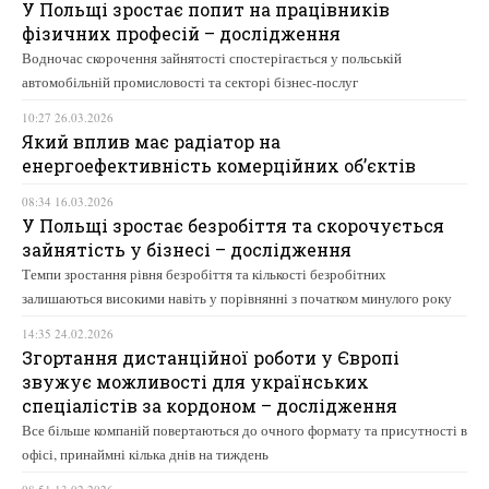
У Польщі зростає попит на працівників
фізичних професій – дослідження
Водночас скорочення зайнятості спостерігається у польській
автомобільній промисловості та секторі бізнес-послуг
10:27 26.03.2026
Який вплив має радіатор на
енергоефективність комерційних об’єктів
08:34 16.03.2026
У Польщі зростає безробіття та скорочується
зайнятість у бізнесі – дослідження
Темпи зростання рівня безробіття та кількості безробітних
залишаються високими навіть у порівнянні з початком минулого року
14:35 24.02.2026
Згортання дистанційної роботи у Європі
звужує можливості для українських
спеціалістів за кордоном – дослідження
Все більше компаній повертаються до очного формату та присутності в
офісі, принаймні кілька днів на тиждень