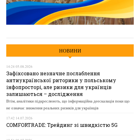
НОВИНИ
14:24 05.08.2026
Зафіксовано незначне послаблення
антиукраїнської риторики у польському
інфопросторі, але ризики для українців
залишаються – дослідження
Втім, аналітики підкреслюють, що інформаційна деескалація поки що
не означає зниження реальних ризиків для українців
17:42 14.07.2026
COMFORTRADE: Трейдинг зі швидкістю 5G