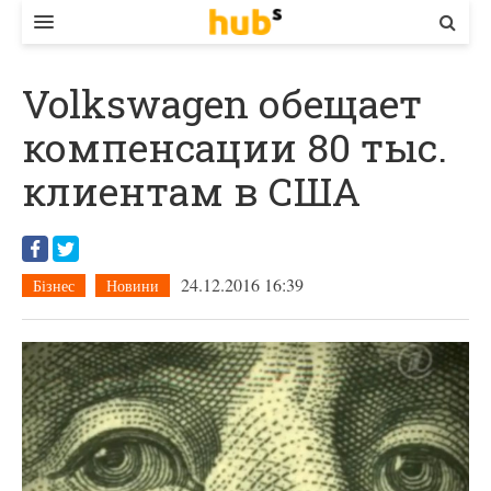
ВЛАДА
Volkswagen обещает
ЕКОНОМІКА
компенсации 80 тыс.
БІЗНЕС
клиентам в США
СТАРТЕР
КОНТАКТИ
24.12.2016 16:39
Бізнес
Новини