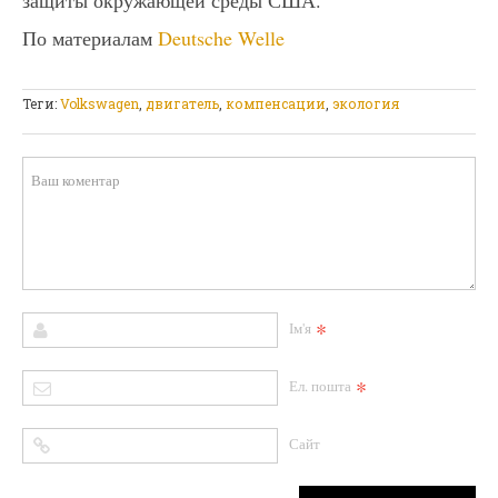
По материалам
Deutsche Welle
Теги:
Volkswagen
,
двигатель
,
компенсации
,
экология
*
Ім'я
*
Ел. пошта
Сайт