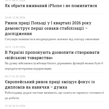
10:51 08.07.2026
Як обрати вживаний iPhone і не помилитися
10:40 12.06.2026
Ринок праці Польщі у І кварталі 2026 року
демонструє перші ознаки стабілізації –
дослідження
Ситуація залишається неоднорідною залежно від сектору економіки
18:51 12.05.2026
В Україні пропонують дозволити створювати
«військові товариства»
На думку військовослужбовця багато державних функцій можна було б
передати ветеранам-підприємцям
09:17 01.05.2026
Європейський ринок праці зміщує фокус із
дипломів на навички – думка
Роботодавці дедалі частіше визнають, що освіта не гарантує готовності
до роботи
15:28 26.03.2026