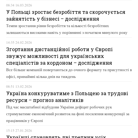
08:34 16.03.2026
У Польщі зростає безробіття та скорочується
зайнятість у бізнесі – дослідження
Темпи зростання рівня безробіття та кількості безробітних
залишаються високими навіть у порівнянні з початком минулого року
14:35 24.02.2026
Згортання дистанційної роботи у Європі
звужує можливості для українських
спеціалістів за кордоном – дослідження
Все більше компаній повертаються до очного формату та присутності в
офісі, принаймні кілька днів на тиждень
08:51 13.02.2026
Україна конкуруватиме з Польщею за трудові
ресурси – прогноз аналітиків
Під час масштабної відбудови України дефіцит робочих рук
стримуватиме економічний розвиток на фоні посилення конкуренції за
працівників у Європі
15:15 27.01.2026
Українці становлять дві третини усіх