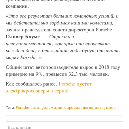
компании.
«Это все результат больших командных усилий, и
мы действительно гордимся нашими коллегами,
—
заявил председатель совета директоров Porsche
Оливер Блуме
. —
Страсть и
целеустремленность, которые они проявляют
каждый день, в ближайшие годы будут отличать
марку Porsche «
.
Общий штат автопроизводителя вырос в 2018 году
примерно на 9%, превысив 32,3 тыс. человек.
Как сообщалось ранее,
Porsche пустит
электрокроссоверы в серию
.
Теги:
Porsche
,
автопродажи
,
автопроизводство
,
авторынок