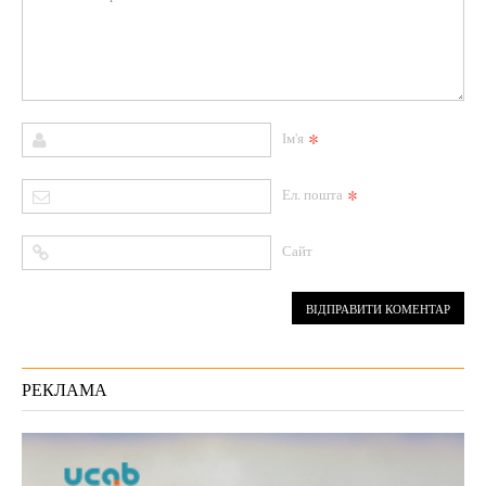
*
Ім'я
*
Ел. пошта
Сайт
РЕКЛАМА