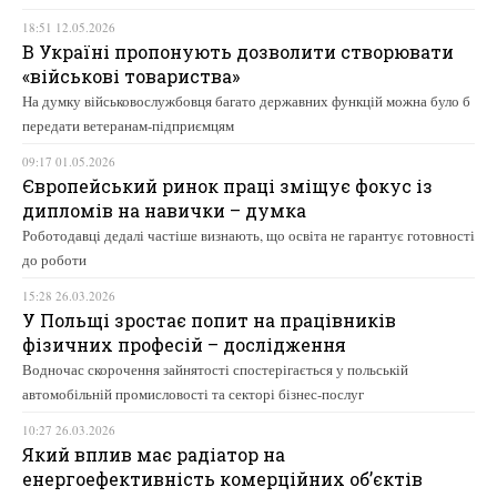
18:51 12.05.2026
В Україні пропонують дозволити створювати
«військові товариства»
На думку військовослужбовця багато державних функцій можна було б
передати ветеранам-підприємцям
09:17 01.05.2026
Європейський ринок праці зміщує фокус із
дипломів на навички – думка
Роботодавці дедалі частіше визнають, що освіта не гарантує готовності
до роботи
15:28 26.03.2026
У Польщі зростає попит на працівників
фізичних професій – дослідження
Водночас скорочення зайнятості спостерігається у польській
автомобільній промисловості та секторі бізнес-послуг
10:27 26.03.2026
Який вплив має радіатор на
енергоефективність комерційних об’єктів