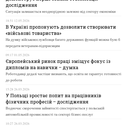
дослідження
Ситуація залишається неоднорідною залежно від сектору економіки
18:51 12.05.2026
В Україні пропонують дозволити створювати
«військові товариства»
На думку військовослужбовця багато державних функцій можна було б
передати ветеранам-підприємцям
09:17 01.05.2026
Європейський ринок праці зміщує фокус із
дипломів на навички – думка
Роботодавці дедалі частіше визнають, що освіта не гарантує готовності
до роботи
15:28 26.03.2026
У Польщі зростає попит на працівників
фізичних професій – дослідження
Водночас скорочення зайнятості спостерігається у польській
автомобільній промисловості та секторі бізнес-послуг
10:27 26.03.2026