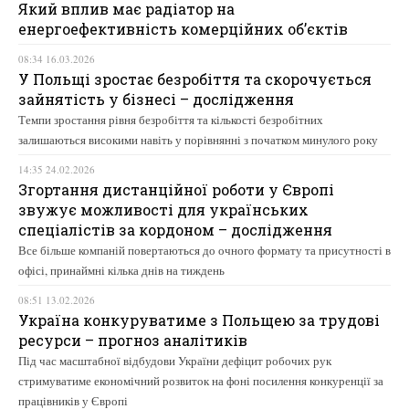
Який вплив має радіатор на
енергоефективність комерційних об’єктів
08:34 16.03.2026
У Польщі зростає безробіття та скорочується
зайнятість у бізнесі – дослідження
Темпи зростання рівня безробіття та кількості безробітних
залишаються високими навіть у порівнянні з початком минулого року
14:35 24.02.2026
Згортання дистанційної роботи у Європі
звужує можливості для українських
спеціалістів за кордоном – дослідження
Все більше компаній повертаються до очного формату та присутності в
офісі, принаймні кілька днів на тиждень
08:51 13.02.2026
Україна конкуруватиме з Польщею за трудові
ресурси – прогноз аналітиків
Під час масштабної відбудови України дефіцит робочих рук
стримуватиме економічний розвиток на фоні посилення конкуренції за
працівників у Європі