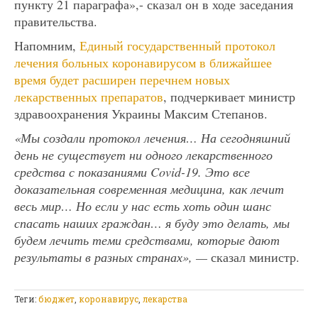
пункту 21 параграфа»,- сказал он в ходе заседания
правительства.
Напомним,
Единый государственный протокол
лечения больных коронавирусом в ближайшее
время будет расширен перечнем новых
лекарственных препаратов
, подчеркивает министр
здравоохранения Украины Максим Степанов.
«Мы создали протокол лечения… На сегодняшний
день не существует ни одного лекарственного
средства с показаниями Covid-19. Это все
доказательная современная медицина, как лечит
весь мир… Но если у нас есть хоть один шанс
спасать наших граждан… я буду это делать, мы
будем лечить теми средствами, которые дают
результаты в разных странах», —
сказал министр.
Теги:
бюджет
,
коронавирус
,
лекарства