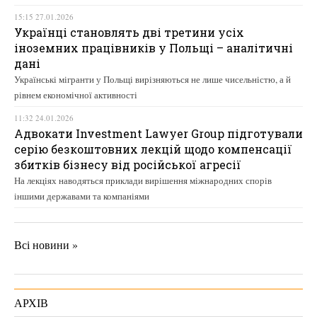
15:15 27.01.2026
Українці становлять дві третини усіх
іноземних працівників у Польщі – аналітичні
дані
Українські мігранти у Польщі вирізняються не лише чисельністю, а й
рівнем економічної активності
11:32 24.01.2026
Адвокати Investment Lawyer Group підготували
серію безкоштовних лекцій щодо компенсації
збитків бізнесу від російської агресії
На лекціях наводяться приклади вирішення міжнародних спорів
іншими державами та компаніями
Всі новини »
АРХІВ