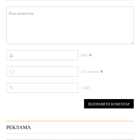
*
Ім'я
*
Ел. пошта
Сайт
РЕКЛАМА