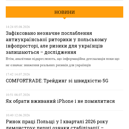
НОВИНИ
14:24 05.08.2026
Зафіксовано незначне послаблення
антиукраїнської риторики у польському
інфопросторі, але ризики для українців
залишаються – дослідження
Втім, аналітики підкреслюють, що інформаційна деескалація поки що
не означає зниження реальних ризиків для українців
17:42 14.07.2026
COMFORTRADE: Трейдинг зі швидкістю 5G
10:51 08.07.2026
Як обрати вживаний iPhone і не помилитися
10:40 12.06.2026
Ринок праці Польщі у І кварталі 2026 року
демонструє перші ознаки стабілізації –