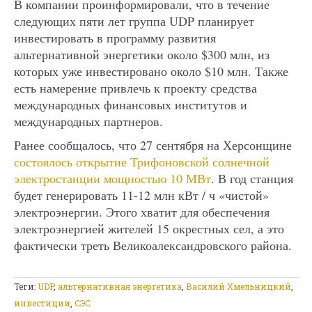
В компании проинформировали, что в течение
следующих пяти лет группа UDP планирует
инвестировать в программу развития
альтернативной энергетики около $300 млн, из
которых уже инвестировано около $10 млн. Также
есть намерение привлечь к проекту средства
международных финансовых институтов и
международных партнеров.
Ранее сообщалось, что 27 сентября на Херсонщине
состоялось открытие Трифоновской солнечной
электростанции мощностью 10 МВт
. В год станция
будет генерировать 11-12 млн кВт / ч «чистой»
электроэнергии. Этого хватит для обеспечения
электроэнергией жителей 15 окрестных сел, а это
фактически треть Великоалександровского района.
Теги:
UDP
,
альтернативная энергетика
,
Василий Хмельницкий
,
инвестиции
,
СЭС