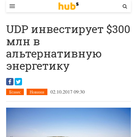
ВЛАДА
UDP инвестирует $300
ЕКОНОМІКА
млн в
БІЗНЕС
альтернативную
СТАРТЕР
энергетику
КОНТАКТИ
02.10.2017 09:30
Бізнес
Новини