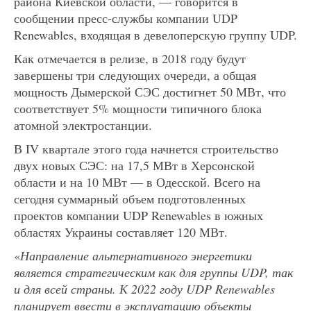
района Киевской области, — говорится в
сообщении пресс-службы компании UDP
Renewables, входящая в девелоперскую группу UDP.
Как отмечается в релизе, в 2018 году будут
завершены три следующих очереди, а общая
мощность Дымерской СЭС достигнет 50 МВт, что
соответствует 5% мощности типичного блока
атомной электростанции.
В IV квартале этого года начнется строительство
двух новых СЭС: на 17,5 МВт в Херсонской
области и на 10 МВт — в Одесской. Всего на
сегодня суммарный объем подготовленных
проектов компании UDP Renewables в южных
областях Украины составляет 120 МВт.
«
Направление альтернативного энергетики
является стратегическим как для группы UDP, так
и для всей страны. К 2022 году UDP Renewables
планирует ввести в эксплуатацию объекты