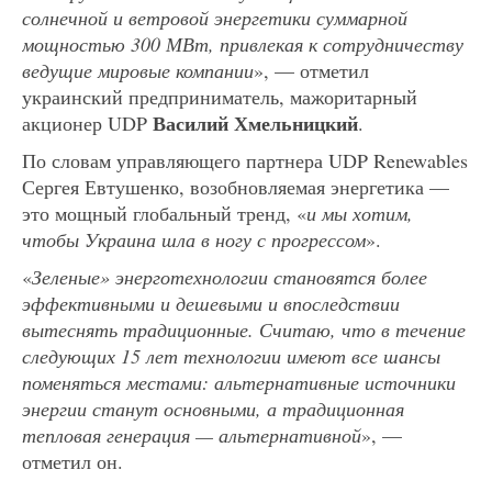
солнечной и ветровой энергетики суммарной
мощностью 300 МВт, привлекая к сотрудничеству
ведущие мировые компании
», — отметил
украинский предприниматель, мажоритарный
Василий Хмельницкий
акционер UDP
.
По словам управляющего партнера UDP Renewables
Сергея Евтушенко, возобновляемая энергетика —
это мощный глобальный тренд, «
и мы хотим,
чтобы Украина шла в ногу с прогрессом
».
«
Зеленые» энерготехнологии становятся более
эффективными и дешевыми и впоследствии
вытеснять традиционные. Считаю, что в течение
следующих 15 лет технологии имеют все шансы
поменяться местами: альтернативные источники
энергии станут основными, а традиционная
тепловая генерация — альтернативной
», —
отметил он.