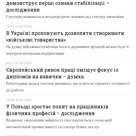
демонструє перші ознаки стабілізації –
дослідження
Ситуація залишається неоднорідною залежно від сектору економіки
18:51 12.05.2026
В Україні пропонують дозволити створювати
«військові товариства»
На думку військовослужбовця багато державних функцій можна було б
передати ветеранам-підприємцям
09:17 01.05.2026
Європейський ринок праці зміщує фокус із
дипломів на навички – думка
Роботодавці дедалі частіше визнають, що освіта не гарантує готовності
до роботи
15:28 26.03.2026
У Польщі зростає попит на працівників
фізичних професій – дослідження
Водночас скорочення зайнятості спостерігається у польській
автомобільній промисловості та секторі бізнес-послуг