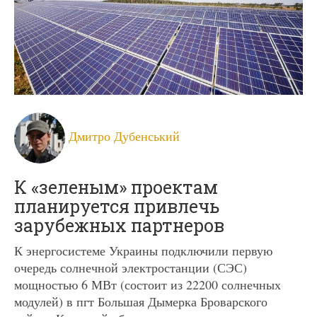
Дмитро Дубенський
К «зеленым» проектам
планируется привлечь
зарубежных партнеров
К энергосистеме Украины подключили первую
очередь солнечной электростанции (СЭС)
мощностью 6 МВт (состоит из 22200 солнечных
модулей) в пгт Большая Дымерка Броварского