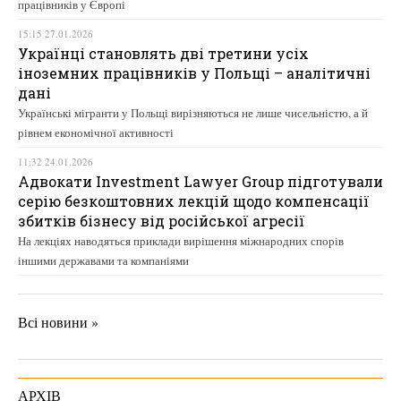
працівників у Європі
15:15 27.01.2026
Українці становлять дві третини усіх
іноземних працівників у Польщі – аналітичні
дані
Українські мігранти у Польщі вирізняються не лише чисельністю, а й
рівнем економічної активності
11:32 24.01.2026
Адвокати Investment Lawyer Group підготували
серію безкоштовних лекцій щодо компенсації
збитків бізнесу від російської агресії
На лекціях наводяться приклади вирішення міжнародних спорів
іншими державами та компаніями
Всі новини »
АРХІВ