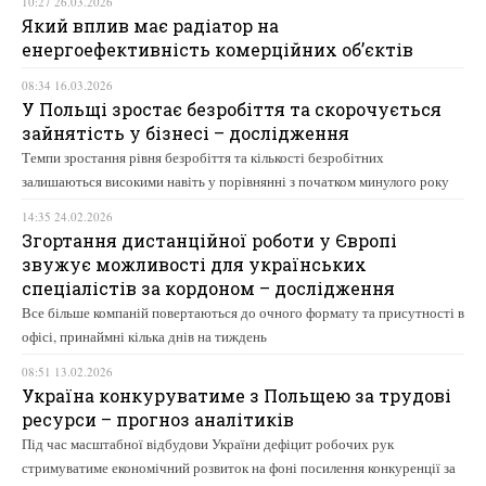
10:27 26.03.2026
Який вплив має радіатор на
енергоефективність комерційних об’єктів
08:34 16.03.2026
У Польщі зростає безробіття та скорочується
зайнятість у бізнесі – дослідження
Темпи зростання рівня безробіття та кількості безробітних
залишаються високими навіть у порівнянні з початком минулого року
14:35 24.02.2026
Згортання дистанційної роботи у Європі
звужує можливості для українських
спеціалістів за кордоном – дослідження
Все більше компаній повертаються до очного формату та присутності в
офісі, принаймні кілька днів на тиждень
08:51 13.02.2026
Україна конкуруватиме з Польщею за трудові
ресурси – прогноз аналітиків
Під час масштабної відбудови України дефіцит робочих рук
стримуватиме економічний розвиток на фоні посилення конкуренції за