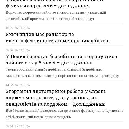
фізичних професій – дослідження
Водночас скорочення зайнятості спостерігається у польській
автомобільній промисловості та секторі бізнес-послуг
10:27 26.03.2026
Який вплив має радіатор на
енергоефективність комерційних об’єктів
08:34 16.03.2026
У Польщі зростає безробіття та скорочується
зайнятість у бізнесі – дослідження
Темпи зростання рівня безробіття та кількості безробітних
залишаються високими навіть у порівнянні з початком минулого року
14:35 24.02.2026
Згортання дистанційної роботи у Європі
звужує можливості для українських
спеціалістів за кордоном – дослідження
Все більше компаній повертаються до очного формату та присутності в
офісі, принаймні кілька днів на тиждень
08:51 13.02.2026