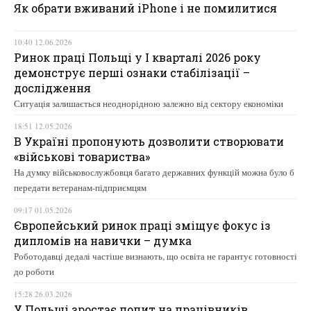
Як обрати вживаний iPhone і не помилитися
10:40 12.06.2026
Ринок праці Польщі у І кварталі 2026 року
демонструє перші ознаки стабілізації –
дослідження
Ситуація залишається неоднорідною залежно від сектору економіки
18:51 12.05.2026
В Україні пропонують дозволити створювати
«військові товариства»
На думку військовослужбовця багато державних функцій можна було б
передати ветеранам-підприємцям
09:17 01.05.2026
Європейський ринок праці зміщує фокус із
дипломів на навички – думка
Роботодавці дедалі частіше визнають, що освіта не гарантує готовності
до роботи
15:28 26.03.2026
У Польщі зростає попит на працівників