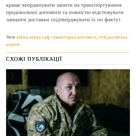
краще координувати запити на транспортування
продовольчої допомоги та повністю відстежувати
ланцюги доставки (підтверджувати їх по факту).
Теги:
війна
,
війна з рф
,
гуманітарна допомога
,
ООН
,
російська
агресія
СХОЖІ ПУБЛІКАЦІЇ