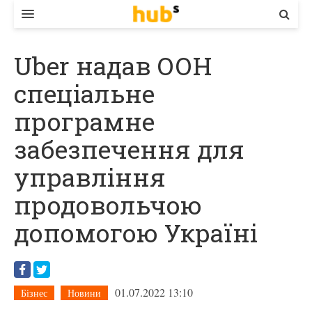
ВЛАДА
Uber надав ООН
ЕКОНОМІКА
спеціальне
БІЗНЕС
програмне
СТАРТЕР
забезпечення для
КОНТАКТИ
управління
продовольчою
допомогою Україні
01.07.2022 13:10
Бізнес
Новини