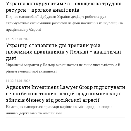
Україна конкуруватиме з Польщею за трудові
ресурси – прогноз аналітиків
Під час масштабної відбудови України дефіцит робочих рук
стримуватиме економічний розвиток на фоні посилення конкуренції за
працівників у Європі
15:15 27.01.2026
Українці становлять дві третини усіх
іноземних працівників у Польщі – аналітичні
дані
Українські мігранти у Польщі вирізняються не лише чисельністю, а й
рівнем економічної активності
11:32 24.01.2026
Адвокати Investment Lawyer Group підготували
серію безкоштовних лекцій щодо компенсації
збитків бізнесу від російської агресії
На лекціях наводяться приклади вирішення міжнародних спорів
іншими державами та компаніями