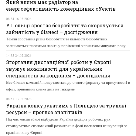
Який вплив має радіатор на
енергоефективність комерційних об’єктів
08:34 16.03.2026
У Польщі зростає безробіття та скорочується
зайнятість у бізнесі – дослідження
Темпи зростання рівня безробіття та кількості безробітних
залишаються високими навіть у порівнянні з початком минулого року
14:35 24.02.2026
Згортання дистанційної роботи у Європі
звужує можливості для українських
спеціалістів за кордоном – дослідження
Все більше компаній повертаються до очного формату та присутності в
офісі, принаймні кілька днів на тиждень
08:51 13.02.2026
Україна конкуруватиме з Польщею за трудові
ресурси – прогноз аналітиків
Під час масштабної відбудови України дефіцит робочих рук
стримуватиме економічний розвиток на фоні посилення конкуренції за
працівників у Європі