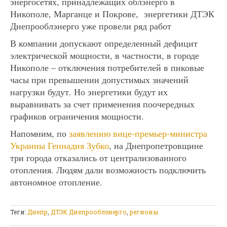
энергосетях, принадлежащих облэнерго в
Никополе, Марганце и Покрове, энергетики ДТЭК
Днепрооблэнерго уже провели ряд работ
В компании допускают определенный дефицит
электрической мощности, в частности, в городе
Никополе – отключения потребителей в пиковые
часы при превышении допустимых значений
нагрузки будут. Но энергетики будут их
выравнивать за счет применения поочередных
графиков ограничения мощности.
Напомним, по
заявлению вице-премьер-министра
Украины Геннадия Зубко
, на Днепропетровщине
три города отказались от централизованного
отопления. Людям дали возможность подключить
автономное отопление.
Теги:
Днепр
,
ДТЭК Днепрооблэнерго
,
регионы