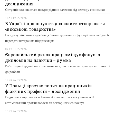
дослідження
Ситуація залишається неоднорідною залежно від сектору економіки
18:51 12.05.2026
В Україні пропонують дозволити створювати
«військові товариства»
На думку військовослужбовця багато державних функцій можна було б
передати ветеранам-підприємцям
09:17 01.05.2026
Європейський ринок праці зміщує фокус із
дипломів на навички – думка
Роботодавці дедалі частіше визнають, що освіта не гарантує готовності
до роботи
15:28 26.03.2026
У Польщі зростає попит на працівників
фізичних професій – дослідження
Водночас скорочення зайнятості спостерігається у польській
автомобільній промисловості та секторі бізнес-послуг
10:27 26.03.2026