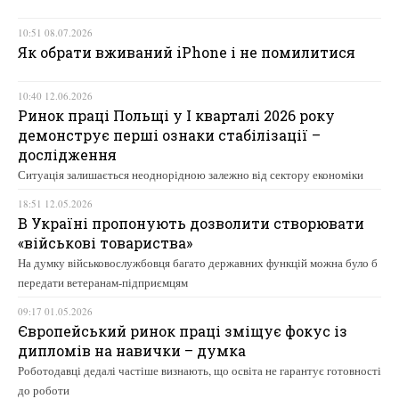
10:51 08.07.2026
Як обрати вживаний iPhone і не помилитися
10:40 12.06.2026
Ринок праці Польщі у І кварталі 2026 року
демонструє перші ознаки стабілізації –
дослідження
Ситуація залишається неоднорідною залежно від сектору економіки
18:51 12.05.2026
В Україні пропонують дозволити створювати
«військові товариства»
На думку військовослужбовця багато державних функцій можна було б
передати ветеранам-підприємцям
09:17 01.05.2026
Європейський ринок праці зміщує фокус із
дипломів на навички – думка
Роботодавці дедалі частіше визнають, що освіта не гарантує готовності
до роботи