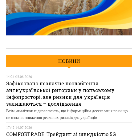
НОВИНИ
14:24 05.08.2026
Зафіксовано незначне послаблення
антиукраїнської риторики у польському
інфопросторі, але ризики для українців
залишаються – дослідження
Втім, аналітики підкреслюють, що інформаційна деескалація поки що
не означає зниження реальних ризиків для українців
17:42 14.07.2026
COMFORTRADE: Трейдинг зі швидкістю 5G