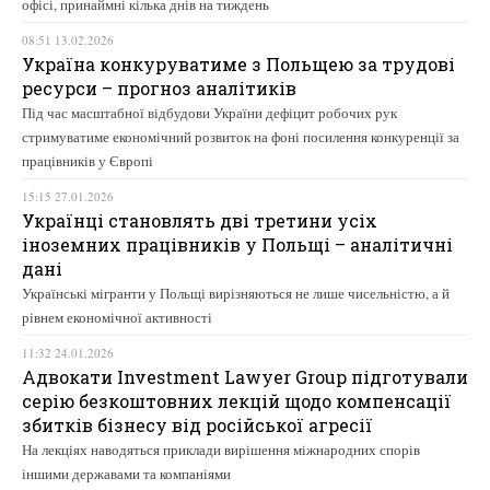
офісі, принаймні кілька днів на тиждень
08:51 13.02.2026
Україна конкуруватиме з Польщею за трудові
ресурси – прогноз аналітиків
Під час масштабної відбудови України дефіцит робочих рук
стримуватиме економічний розвиток на фоні посилення конкуренції за
працівників у Європі
15:15 27.01.2026
Українці становлять дві третини усіх
іноземних працівників у Польщі – аналітичні
дані
Українські мігранти у Польщі вирізняються не лише чисельністю, а й
рівнем економічної активності
11:32 24.01.2026
Адвокати Investment Lawyer Group підготували
серію безкоштовних лекцій щодо компенсації
збитків бізнесу від російської агресії
На лекціях наводяться приклади вирішення міжнародних спорів
іншими державами та компаніями