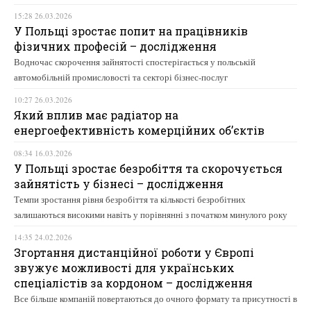
15:28 26.03.2026
У Польщі зростає попит на працівників
фізичних професій – дослідження
Водночас скорочення зайнятості спостерігається у польській
автомобільній промисловості та секторі бізнес-послуг
10:27 26.03.2026
Який вплив має радіатор на
енергоефективність комерційних об’єктів
08:34 16.03.2026
У Польщі зростає безробіття та скорочується
зайнятість у бізнесі – дослідження
Темпи зростання рівня безробіття та кількості безробітних
залишаються високими навіть у порівнянні з початком минулого року
14:35 24.02.2026
Згортання дистанційної роботи у Європі
звужує можливості для українських
спеціалістів за кордоном – дослідження
Все більше компаній повертаються до очного формату та присутності в