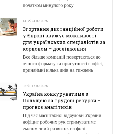
початком минулого року
14:35 24.02.2026
Згортання дистанційної роботи
у Європі звужує можливості
для українських спеціалістів за
кордоном – дослідження
Все більше компаній повертаються до
очного формату та присутності в офісі,
принаймні кілька днів на тиждень
08:51 13.02.2026
Україна конкуруватиме з
Польщею за трудові ресурси –
прогноз аналітиків
Під час масштабної відбудови України
дефіцит робочих рук стримуватиме
економічний розвиток на фоні