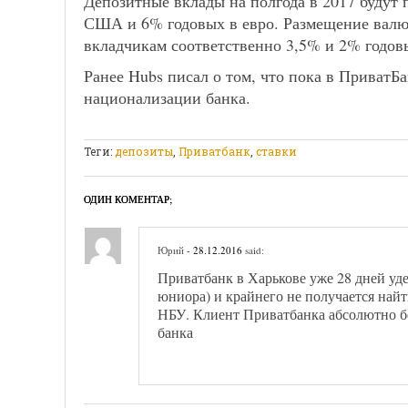
Депозитные вклады на полгода в 2017 будут
США и 6% годовых в евро. Размещение валю
вкладчикам соответственно 3,5% и 2% годов
Ранее Hubs писал о том, что пока в ПриватБ
национализации банка.
Теги:
депозиты
,
Приватбанк
,
ставки
ОДИН КОМЕНТАР;
Юрий
- 28.12.2016
said:
Приватбанк в Харькове уже 28 дней уде
юниора) и крайнего не получается найт
НБУ. Клиент Приватбанка абсолютно б
банка