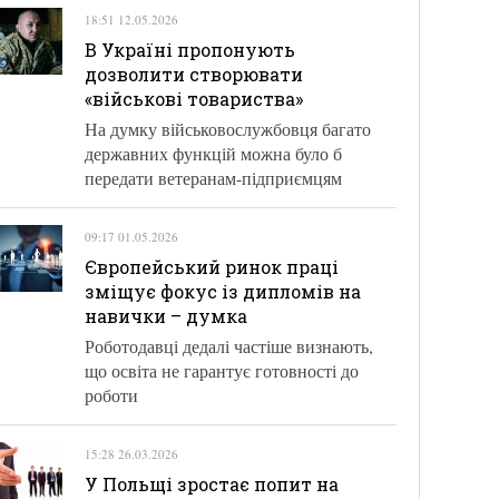
18:51 12.05.2026
В Україні пропонують
дозволити створювати
«військові товариства»
На думку військовослужбовця багато
державних функцій можна було б
передати ветеранам-підприємцям
09:17 01.05.2026
Європейський ринок праці
зміщує фокус із дипломів на
навички – думка
Роботодавці дедалі частіше визнають,
що освіта не гарантує готовності до
роботи
15:28 26.03.2026
У Польщі зростає попит на