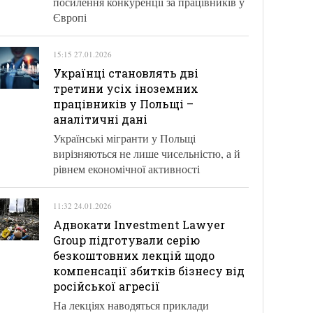
посилення конкуренції за працівників у
Європі
15:15 27.01.2026
Українці становлять дві
третини усіх іноземних
працівників у Польщі –
аналітичні дані
Українські мігранти у Польщі
вирізняються не лише чисельністю, а й
рівнем економічної активності
11:32 24.01.2026
Адвокати Investment Lawyer
Group підготували серію
безкоштовних лекцій щодо
компенсації збитків бізнесу від
російської агресії
На лекціях наводяться приклади