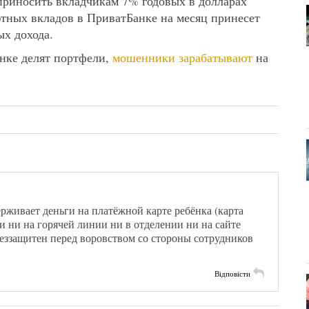
 приносить вкладчикам 7% годовых в долларах
тных вкладов в ПриватБанке на месяц принесет
ых дохода.
анке делят портфели,
мошенники зарабатывают
на
рживает деньги на платёжной карте ребёнка (карта
и ни на горячей линии ни в отделении ни на сайте
еззащитен перед воровством со стороны сотрудников
Відповісти