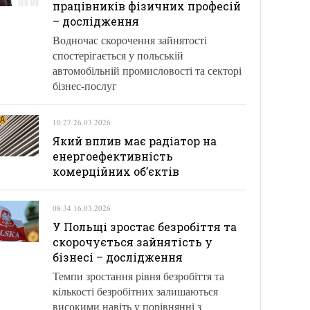
працівників фізичних професій
– дослідження
Водночас скорочення зайнятості
спостерігається у польській
автомобільній промисловості та секторі
бізнес-послуг
10:27 26.03.2026
Який вплив має радіатор на
енергоефективність
комерційних об’єктів
08:34 16.03.2026
У Польщі зростає безробіття та
скорочується зайнятість у
бізнесі – дослідження
Темпи зростання рівня безробіття та
кількості безробітних залишаються
високими навіть у порівнянні з