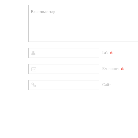
*
Ім'я
*
Ел. пошта
Сайт