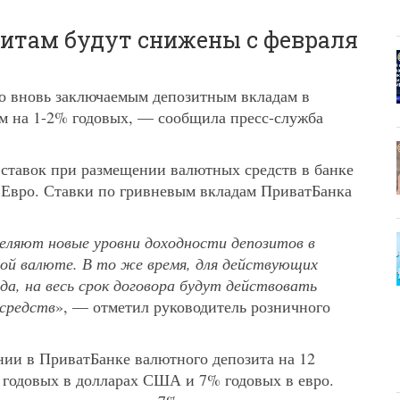
зитам будут снижены с февраля
по вновь заключаемым депозитным вкладам в
м на 1-2% годовых, — сообщила пресс-служба
ставок при размещении валютных средств в банке
и Евро. Ставки по гривневым вкладам ПриватБанка
еляют новые уровни доходности депозитов в
ной валюте. В то же время, для действующих
да, на весь срок договора будут действовать
 средств
», — отметил руководитель розничного
ении в ПриватБанке валютного депозита на 12
% годовых в долларах США и 7% годовых в евро.