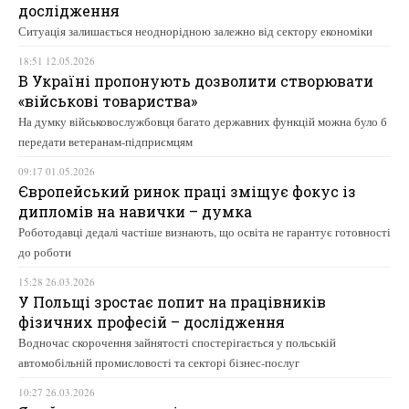
дослідження
Ситуація залишається неоднорідною залежно від сектору економіки
18:51 12.05.2026
В Україні пропонують дозволити створювати
«військові товариства»
На думку військовослужбовця багато державних функцій можна було б
передати ветеранам-підприємцям
09:17 01.05.2026
Європейський ринок праці зміщує фокус із
дипломів на навички – думка
Роботодавці дедалі частіше визнають, що освіта не гарантує готовності
до роботи
15:28 26.03.2026
У Польщі зростає попит на працівників
фізичних професій – дослідження
Водночас скорочення зайнятості спостерігається у польській
автомобільній промисловості та секторі бізнес-послуг
10:27 26.03.2026