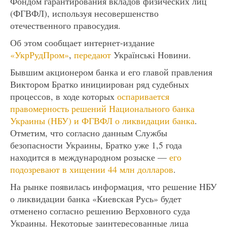
Фондом гарантирования вкладов физических лиц
(ФГВФЛ), используя несовершенство
отечественного правосудия.
Об этом сообщает интернет-издание
«УкрРудПром»
,
передают
Українські Новини.
Бывшим акционером банка и его главой правления
Виктором Братко инициирован ряд судебных
процессов, в ходе которых
оспаривается
правомерность решений Национального банка
Украины (НБУ) и ФГВФЛ о ликвидации банка
.
Отметим, что согласно данным Службы
безопасности Украины, Братко уже 1,5 года
находится в международном розыске —
его
подозревают в хищении 44 млн долларов
.
На рынке появилась информация, что решение НБУ
о ликвидации банка «Киевская Русь» будет
отменено согласно решению Верховного суда
Украины. Некоторые заинтересованные лица