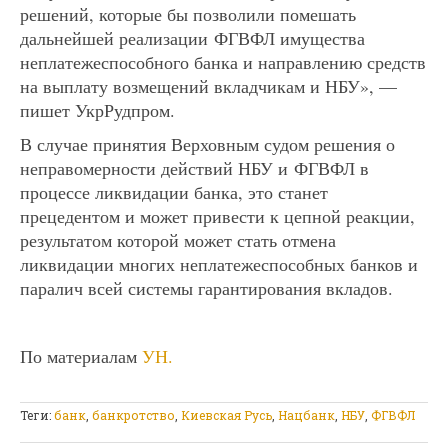
решений, которые бы позволили помешать
дальнейшей реализации ФГВФЛ имущества
неплатежеспособного банка и направлению средств
на выплату возмещений вкладчикам и НБУ», —
пишет УкрРудпром.
В случае принятия Верховным судом решения о
неправомерности действий НБУ и ФГВФЛ в
процессе ликвидации банка, это станет
прецедентом и может привести к цепной реакции,
результатом которой может стать отмена
ликвидации многих неплатежеспособных банков и
паралич всей системы гарантирования вкладов.
По материалам
УН.
Теги:
банк
,
банкротство
,
Киевская Русь
,
Нацбанк
,
НБУ
,
ФГВФЛ