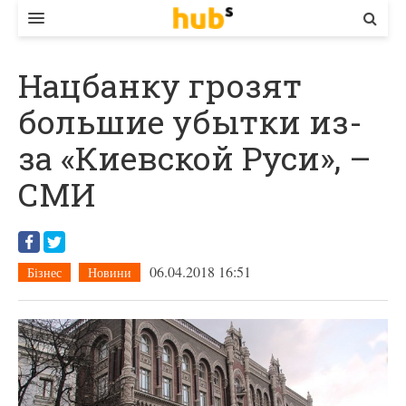
ВЛАДА
Нацбанку грозят
ЕКОНОМІКА
большие убытки из-
БІЗНЕС
за «Киевской Руси», –
СТАРТЕР
СМИ
КОНТАКТИ
06.04.2018 16:51
Бізнес
Новини