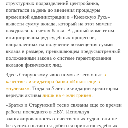
структурных подразделений центробанка,
попытался за день до введения процедуры
временной администрации в «Киевскую Русь»
вывести сумму вклада, который на этот момент
находился на счетах банка. В данный момент им
инициированы ряд судебных процессов,
направленных на получение возмещения суммы
вклада в размере, превышающем предусмотренный
положениями закона о системе гарантирования
вкладов физических лиц.
Здесь Старунскому явно помогает его опыт
в
качестве ликвидатора банка «Инко» еще в
«нулевых»
. Тогда за 5 лет ликвидации кредиторам
вернули активы
лишь на 4 млн гривен
.
«Братко и Старунский тесно связаны еще со времен
работы последнего в НБУ. Используя
заангажированность отечественных судов, они не
без успеха пытаются добиться принятия судебных