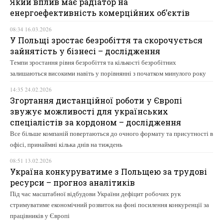
Який вплив має радіатор на
енергоефективність комерційних об’єктів
08:34 16.03.2026
У Польщі зростає безробіття та скорочується
зайнятість у бізнесі – дослідження
Темпи зростання рівня безробіття та кількості безробітних
залишаються високими навіть у порівнянні з початком минулого року
14:35 24.02.2026
Згортання дистанційної роботи у Європі
звужує можливості для українських
спеціалістів за кордоном – дослідження
Все більше компаній повертаються до очного формату та присутності в
офісі, принаймні кілька днів на тиждень
08:51 13.02.2026
Україна конкуруватиме з Польщею за трудові
ресурси – прогноз аналітиків
Під час масштабної відбудови України дефіцит робочих рук
стримуватиме економічний розвиток на фоні посилення конкуренції за
працівників у Європі