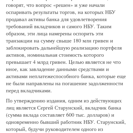
говорят, что вопрос «решен» и уже начали
оспаривать результаты торгов, на которых НБУ
продавал активы банка для удовлетворения
требований вкладчиков и самого НБУ. Таким
образом, эти лица намерены оспорить эти
транзакции на сумму свыше 180 млн гривен и
заблокировать дальнейшую реализацию портфеля
активов, номинальная стоимость которого
превышает 4 млрд гривен. Целью является не что
иное, как завладение данными средствами и
активами неплатежеспособного банка, которые еще
не были направлены на погашение задолженности
перед вкладчиками.
По утверждению издания, одним из действующих
лиц является Сергей Старунский, вкладчик банка
(сумма вклада составляет 600 тыс. долларов) и
одновременно бывший работник НБУ. Старунский,
который, будучи руководителем одного из