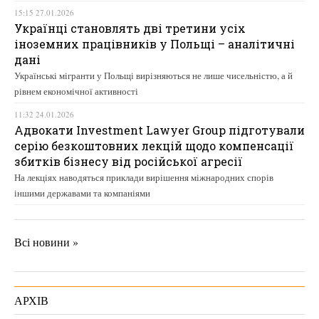
15:15 27.01.2026
Українці становлять дві третини усіх
іноземних працівників у Польщі – аналітичні
дані
Українські мігранти у Польщі вирізняються не лише чисельністю, а й
рівнем економічної активності
11:32 24.01.2026
Адвокати Investment Lawyer Group підготували
серію безкоштовних лекцій щодо компенсації
збитків бізнесу від російської агресії
На лекціях наводяться приклади вирішення міжнародних спорів
іншими державами та компаніями
Всі новини »
АРХІВ