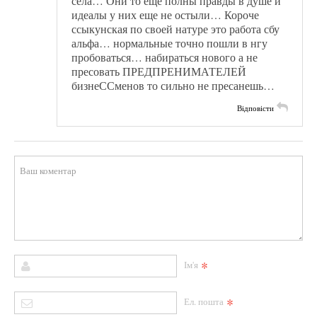
села… Они то еще полны правды в душе и
идеалы у них еще не остыли… Короче
ссыкунская по своей натуре это работа сбу
альфа… нормальные точно пошли в нгу
пробоваться… набираться нового а не
пресовать ПРЕДПРЕНИМАТЕЛЕЙ
бизнеССменов то сильно не пресанешь…
Відповісти
*
Ім'я
*
Ел. пошта