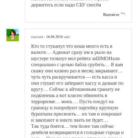
держитесь если надо СБУ снесём
Відповісти
usercard
- 16.04.2016
said:
Кто то стуканул что кеша много есть в
валюте… Адвокат сразу им в рыло на
шустере толкнул мол ребята заШМОНали
специально с целью бабла срубить… Я вам
скажу они казино раз в месяц закрывают…
чуть чуть раскручивается — есть касса и
они глушат его забирают кассу и дальше по
кругу… Сейчас к айтишникам гранату не
подкинешь а вот класно обвинить в
терроризме… мона…. Пусть поедут на
границу и попробуют партейку крупную
бурштына присвоить… их там и покрошат
и закопают и никто знать не будет…
Так туда боятся… тем более там сейчас
дембеля возвращаются в голодные города и