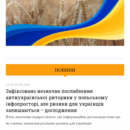
НОВИНИ
14:24 05.08.2026
Зафіксовано незначне послаблення
антиукраїнської риторики у польському
інфопросторі, але ризики для українців
залишаються – дослідження
Втім, аналітики підкреслюють, що інформаційна деескалація поки що
не означає зниження реальних ризиків для українців