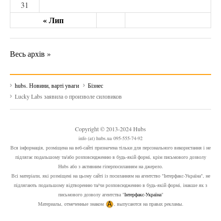
31
« Лип
Весь архів »
hubs. Новини, варті уваги
Бізнес
Lucky Labs заявила о произволе силовиков
Copyright © 2013-2024 Hubs
info (at) hubs.ua 095-555-74-92
Вся інформація, розміщена на веб-сайті призначена тільки для персонального використання і не
підлягає подальшому та/або розповсюдженню в будь-якій формі, крім письмового дозволу
Hubs або з активним гіперпосиланням на джерело.
Всі матеріали, які розміщені на цьому сайті із посиланням на агентство "Інтерфакс-Україна", не
підлягають подальшому відтворенню та/чи розповсюдженню в будь-якій формі, інакше як з
письмового дозволу агентства "
Інтерфакс-Україна
"
Материалы, отмеченные знаком
, выпусаются на правах рекламы.