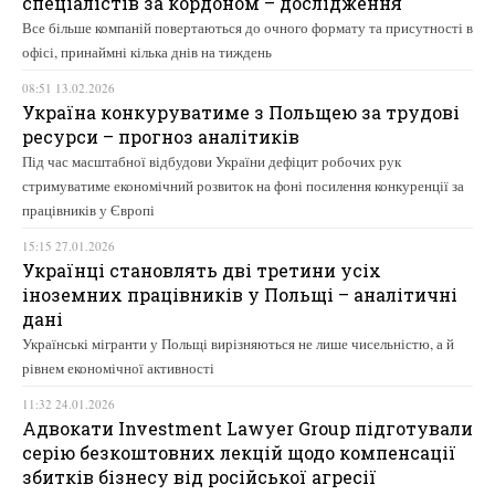
спеціалістів за кордоном – дослідження
Все більше компаній повертаються до очного формату та присутності в
офісі, принаймні кілька днів на тиждень
08:51 13.02.2026
Україна конкуруватиме з Польщею за трудові
ресурси – прогноз аналітиків
Під час масштабної відбудови України дефіцит робочих рук
стримуватиме економічний розвиток на фоні посилення конкуренції за
працівників у Європі
15:15 27.01.2026
Українці становлять дві третини усіх
іноземних працівників у Польщі – аналітичні
дані
Українські мігранти у Польщі вирізняються не лише чисельністю, а й
рівнем економічної активності
11:32 24.01.2026
Адвокати Investment Lawyer Group підготували
серію безкоштовних лекцій щодо компенсації
збитків бізнесу від російської агресії