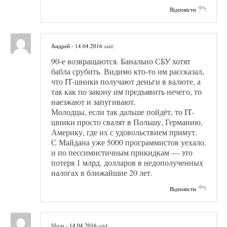
Відповісти
Андрей
- 14.04.2016
said:
90-е возвращаются. Банально СБУ хотят
бабла срубить. Видимо кто-то им рассказал,
что IT-шники получают деньги в валюте, а
так как по закону им предъявить нечего, то
наезжают и запугивают.
Молодцы, если так дальше пойдёт, то IT-
шники просто свалят в Польшу, Германию,
Америку, где их с удовольствием примут.
С Майдана уже 5000 программистов уехало,
и по пессимистичным прикидкам — это
потеря 1 млрд. долларов в недополученных
налогах в ближайшие 20 лет.
Відповісти
Мила
- 14.04.2016
said: