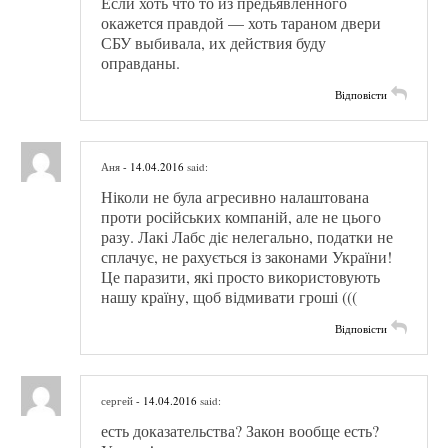
Если хоть что то из предьявленного
окажется правдой — хоть тараном двери
СБУ выбивала, их действия буду
оправданы.
Відповісти
Аня
- 14.04.2016
said:
Ніколи не була агресивно налаштована
проти російських компаній, але не цього
разу. Лакі Лабс діє нелегально, податки не
сплачує, не рахується із законами України!
Це паразити, які просто використовують
нашу країну, щоб відмивати гроші (((
Відповісти
сергей
- 14.04.2016
said:
есть доказательства? Закон вообще есть?