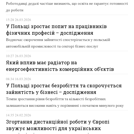
Роботодавці дедалі частіше визнають, що освіта не гарантує готовності
до роботи
15:28 26.03.2026
У Польщі зростає попит на працівників
фізичних професій – дослідження
Водночас скорочення зайнятості спостерігається у польській
автомобільній промисловості та секторі бізнес-послуг
10:27 26.03.2026
Який вплив має радіатор на
енергоефективність комерційних об’єктів
08:34 16.03.2026
У Польщі зростає безробіття та скорочується
зайнятість у бізнесі – дослідження
Темпи зростання рівня безробіття та кількості безробітних
залишаються високими навіть у порівнянні з початком минулого року
14:35 24.02.2026
Згортання дистанційної роботи у Європі
звужує можливості для українських