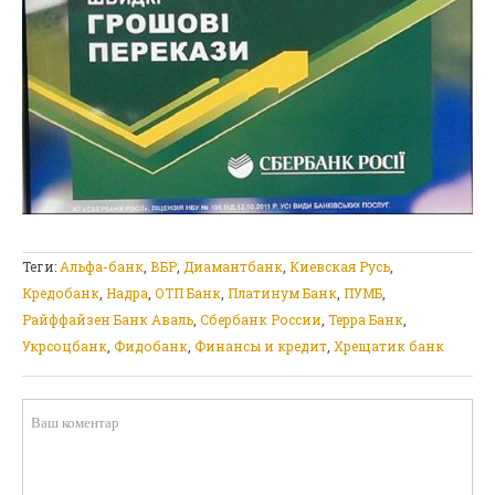
Теги:
Альфа-банк
,
ВБР
,
Диамантбанк
,
Киевская Русь
,
Кредобанк
,
Надра
,
ОТП Банк
,
Платинум Банк
,
ПУМБ
,
Райффайзен Банк Аваль
,
Сбербанк России
,
Терра Банк
,
Укрсоцбанк
,
Фидобанк
,
Финансы и кредит
,
Хрещатик банк