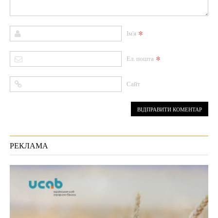
*
Ім'я
*
Ел. пошта
Сайт
РЕКЛАМА