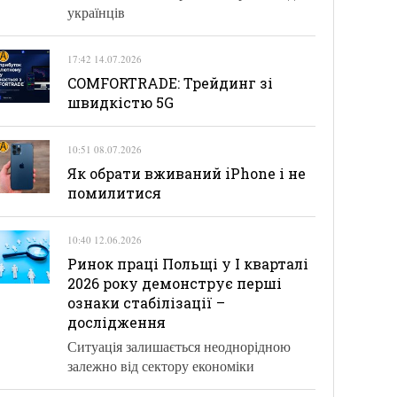
українців
17:42 14.07.2026
COMFORTRADE: Трейдинг зі
швидкістю 5G
10:51 08.07.2026
Як обрати вживаний iPhone і не
помилитися
10:40 12.06.2026
Ринок праці Польщі у І кварталі
2026 року демонструє перші
ознаки стабілізації –
дослідження
Ситуація залишається неоднорідною
залежно від сектору економіки