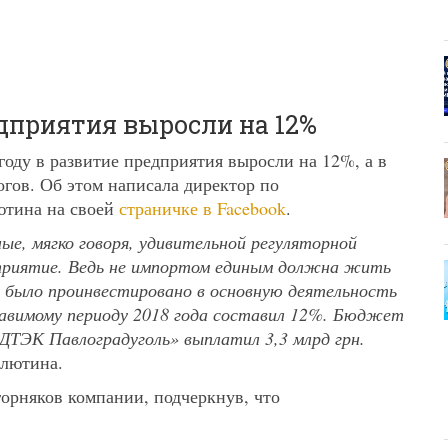
дприятия выросли на 12%
оду в развитие предприятия выросли на 12%, а в
огов. Об этом написала директор по
тина на своей
страничке в Facebook
.
ые, мягко говоря, удивительной регуляторной
приятие. Ведь не импортом единым должна жить
д было проинвестировано в основную деятельность
тавимому периоду 2018 года составил 12%. Бюджет
 «ДТЭК Павлоградуголь» выплатил 3,3 млрд грн.
лютина.
горняков компании, подчеркнув, что