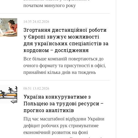
початком минулого року
14:35 24.02.2026
Згортання дистанційної роботи
у Європі звужує можливості
для українських спеціалістів за
кордоном – дослідження
Все більше компаній повертаються до
очного формату та присутності в офісі,
принаймні кілька днів на тиждень
08:51 13.02.2026
Україна конкуруватиме з
Польщею за трудові ресурси –
прогноз аналітиків
Під час масштабної відбудови України
дефіцит робочих рук стримуватиме
економічний розвиток на фоні