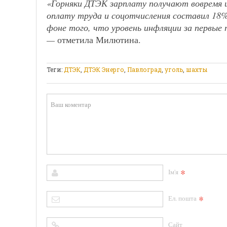
«Горняки ДТЭК зарплату получают вовремя 
оплату труда и соцотчисления составил 18% 
фоне того, что уровень инфляции за первые 
—
отметила Милютина.
Теги:
ДТЭК
,
ДТЭК Энерго
,
Павлоград
,
уголь
,
шахты
*
Ім'я
*
Ел. пошта
Сайт