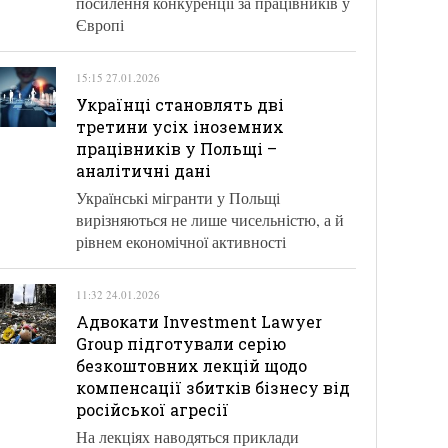
посилення конкуренції за працівників у
Європі
15:15 27.01.2026
Українці становлять дві
третини усіх іноземних
працівників у Польщі –
аналітичні дані
Українські мігранти у Польщі
вирізняються не лише чисельністю, а й
рівнем економічної активності
11:32 24.01.2026
Адвокати Investment Lawyer
Group підготували серію
безкоштовних лекцій щодо
компенсації збитків бізнесу від
російської агресії
На лекціях наводяться приклади