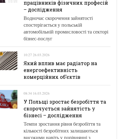
працівників фізичних професій
– дослідження
Водночас скорочення зайнятості
спостерігається у польській
автомобільній промисловості та секторі
бізнес-послуг
10:27 26.03.2026
Який вплив має радіатор на
енергоефективність
комерційних об’єктів
08:34 16.03.2026
У Польщі зростає безробіття та
скорочується зайнятість у
бізнесі – дослідження
Темпи зростання рівня безробіття та
кількості безробітних залишаються
високими навіть у порівнянні з