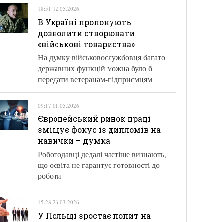
18:51 12.05.2026
В Україні пропонують
дозволити створювати
«військові товариства»
На думку військовослужбовця багато
державних функцій можна було б
передати ветеранам-підприємцям
09:17 01.05.2026
Європейський ринок праці
зміщує фокус із дипломів на
навички – думка
Роботодавці дедалі частіше визнають,
що освіта не гарантує готовності до
роботи
15:28 26.03.2026
У Польщі зростає попит на