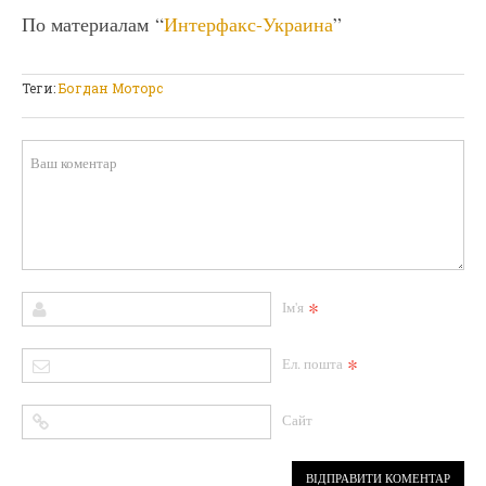
По материалам “
Интерфакс-Украина
”
Теги:
Богдан Моторс
*
Ім'я
*
Ел. пошта
Сайт