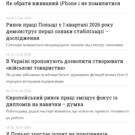
Як обрати вживаний iPhone і не помилитися
10:40 12.06.2026
Ринок праці Польщі у І кварталі 2026 року
демонструє перші ознаки стабілізації –
дослідження
Ситуація залишається неоднорідною залежно від сектору економіки
18:51 12.05.2026
В Україні пропонують дозволити створювати
«військові товариства»
На думку військовослужбовця багато державних функцій можна було б
передати ветеранам-підприємцям
09:17 01.05.2026
Європейський ринок праці зміщує фокус із
дипломів на навички – думка
Роботодавці дедалі частіше визнають, що освіта не гарантує готовності
до роботи
15:28 26.03.2026
У Польщі зростає попит на працівників