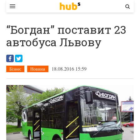
ВЛАДА
“Богдан” поставит 23
ЕКОНОМІКА
автобуса Львову
БІЗНЕС
СТАРТЕР
18.08.2016 15:59
Бізнес
Новини
КОНТАКТИ