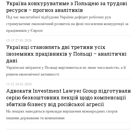
Україна конкуруватиме з Польщею за трудові
ресурси – прогноз аналітиків
Під час масштабної відбудови України дефіцит робочих рук
стримуватиме економічний розвиток на фоні посилення конкуренції за
працівників у Європі
15:15 27.01.2026
Українці становлять дві третини усіх
іноземних працівників у Польщі – аналітичні
дані
Українські мігранти у Польщі вирізняються не лише чисельністю, а й
рівнем економічної активності
11:32 24.01.2026
Адвокати Investment Lawyer Group підготували
серію безкоштовних лекцій щодо компенсації
збитків бізнесу від російської агресії
На лекціях наводяться приклади вирішення міжнародних спорів
іншими державами та компаніями