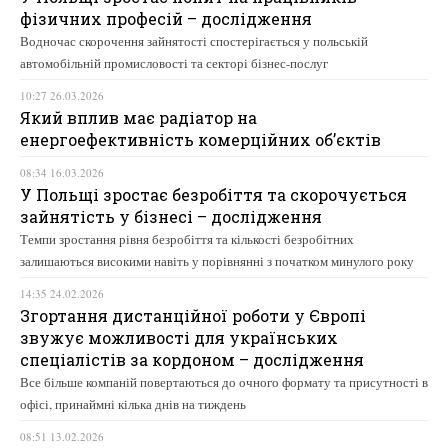
фізичних професій – дослідження
Водночас скорочення зайнятості спостерігається у польській
автомобільній промисловості та секторі бізнес-послуг
10:27 26.03.2026
Який вплив має радіатор на
енергоефективність комерційних об’єктів
08:34 16.03.2026
У Польщі зростає безробіття та скорочується
зайнятість у бізнесі – дослідження
Темпи зростання рівня безробіття та кількості безробітних
залишаються високими навіть у порівнянні з початком минулого року
14:35 24.02.2026
Згортання дистанційної роботи у Європі
звужує можливості для українських
спеціалістів за кордоном – дослідження
Все більше компаній повертаються до очного формату та присутності в
офісі, принаймні кілька днів на тиждень
08:51 13.02.2026