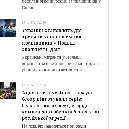
посилення конкуренції за працівників у
Європі
15:15 27.01.2026
Українці становлять дві
третини усіх іноземних
працівників у Польщі –
аналітичні дані
Українські мігранти у Польщі
вирізняються не лише чисельністю, а й
рівнем економічної активності
11:32 24.01.2026
Адвокати Investment Lawyer
Group підготували серію
безкоштовних лекцій щодо
компенсації збитків бізнесу від
російської агресії
На лекціях наводяться приклади