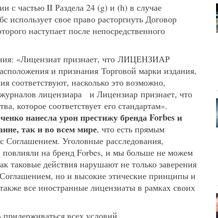
 с частью II Раздела 24 (g) и (h) в случае
с использует свое право расторгнуть Договор
орого наступает после непосредственного
ашения: «Лицензиат признает, что ЛИЦЕНЗИАР
расположения и признания Торговой марки издания,
ия соответствуют, насколько это возможно,
 журналов лицензиара и Лицензиар признает, что
ва, которое соответствует его стандартам».
ченко нанесла урон престижу бренда Forbes и
ине, так и во всем мире
, что есть прямым
 с Соглашением. Уголовные расследования,
 повлияли на бренд Forbes, и мы больше не можем
как таковые действия нарушают не только заверения
оглашением, но и высокие этические принципы и
 также все иностранные лицензиаты в рамках своих
 придерживаться всех условий