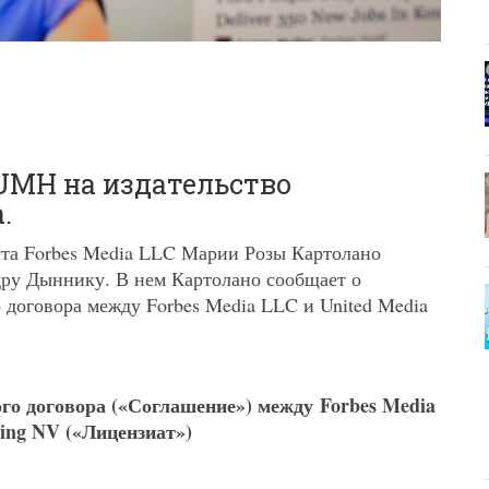
 UMH на издательство
.
ста Forbes Media LLC Марии Розы Картолано
ру Дыннику. В нем Картолано сообщает о
договора между Forbes Media LLC и United Media
о договора («Соглашение») между Forbes Media
ng NV («Лицензиат»)