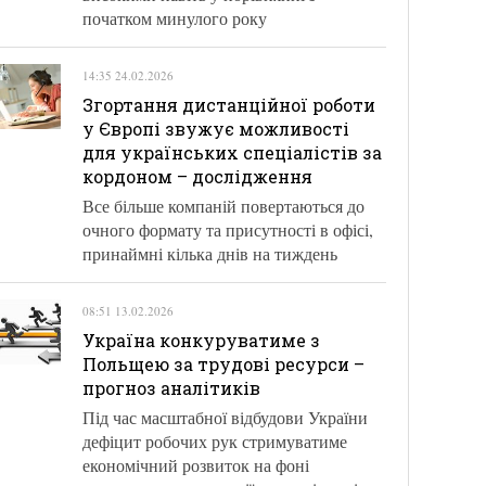
початком минулого року
14:35 24.02.2026
Згортання дистанційної роботи
у Європі звужує можливості
для українських спеціалістів за
кордоном – дослідження
Все більше компаній повертаються до
очного формату та присутності в офісі,
принаймні кілька днів на тиждень
08:51 13.02.2026
Україна конкуруватиме з
Польщею за трудові ресурси –
прогноз аналітиків
Під час масштабної відбудови України
дефіцит робочих рук стримуватиме
економічний розвиток на фоні