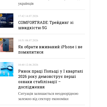
українців
17:42 14.07.2026
COMFORTRADE: Трейдинг зі
швидкістю 5G
10:51 08.07.2026
Як обрати вживаний iPhone і не
помилитися
10:40 12.06.2026
Ринок праці Польщі у І кварталі
2026 року демонструє перші
ознаки стабілізації –
дослідження
Ситуація залишається неоднорідною
залежно від сектору економіки