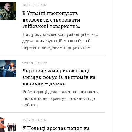
18:51 12.05.2026
В Україні пропонують
дозволити створювати
«військові товариства»
На думку військовослужбовця багато
державних функцій можна було б
передати ветеранам-підприємцям
09:17 01.05.2026
Європейський ринок праці
зміщує фокус із дипломів на
навички – думка
Роботодавці дедалі частіше визнають,
що освіта не гарантує готовності до
роботи
15:28 26.03.2026
У Польщі зростає попит на