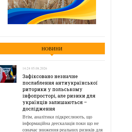
НОВИНИ
14:24 05.08.2026
Зафіксовано незначне
послаблення антиукраїнської
риторики у польському
інфопросторі, але ризики для
українців залишаються –
дослідження
Втім, аналітики підкреслюють, що
інформаційна деескалація поки що не
означає зниження реальних ризиків для