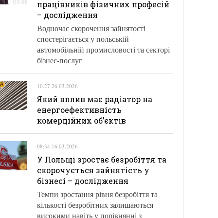
працівників фізичних професій
– дослідження
Водночас скорочення зайнятості
спостерігається у польській
автомобільній промисловості та секторі
бізнес-послуг
10:27 26.03.2026
Який вплив має радіатор на
енергоефективність
комерційних об’єктів
08:34 16.03.2026
У Польщі зростає безробіття та
скорочується зайнятість у
бізнесі – дослідження
Темпи зростання рівня безробіття та
кількості безробітних залишаються
високими навіть у порівнянні з