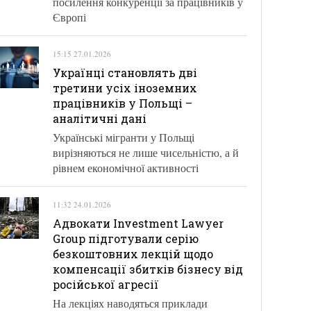
посилення конкуренції за працівників у
Європі
15:15 27.01.2026
Українці становлять дві
третини усіх іноземних
працівників у Польщі –
аналітичні дані
Українські мігранти у Польщі
вирізняються не лише чисельністю, а й
рівнем економічної активності
11:32 24.01.2026
Адвокати Investment Lawyer
Group підготували серію
безкоштовних лекцій щодо
компенсації збитків бізнесу від
російської агресії
На лекціях наводяться приклади