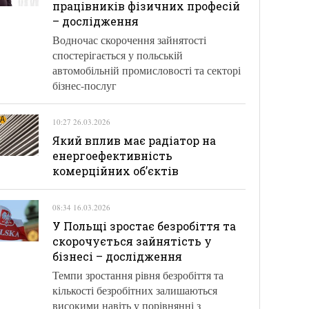
працівників фізичних професій
– дослідження
Водночас скорочення зайнятості
спостерігається у польській
автомобільній промисловості та секторі
бізнес-послуг
10:27 26.03.2026
Який вплив має радіатор на
енергоефективність
комерційних об’єктів
08:34 16.03.2026
У Польщі зростає безробіття та
скорочується зайнятість у
бізнесі – дослідження
Темпи зростання рівня безробіття та
кількості безробітних залишаються
високими навіть у порівнянні з