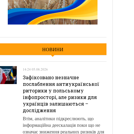
НОВИНИ
14:24 05.08.2026
Зафіксовано незначне
послаблення антиукраїнської
риторики у польському
інфопросторі, але ризики для
українців залишаються –
дослідження
Втім, аналітики підкреслюють, що
інформаційна деескалація поки що не
означає зниження реальних ризиків для