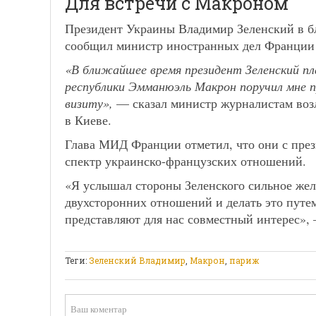
Для встречи с Макроном
Президент Украины Владимир Зеленский в б
сообщил министр иностранных дел Франции
«В ближайшее время президент Зеленский п
республики Эмманюэль Макрон поручил мне 
визиту»,
— сказал министр журналистам возл
в Киеве.
Глава МИД Франции отметил, что они с пре
спектр украинско-французских отношений.
«Я услышал стороны Зеленского сильное же
двухсторонних отношений и делать это путем
представляют для нас совместный интерес»,
Теги:
Зеленский Владимир
,
Макрон
,
париж