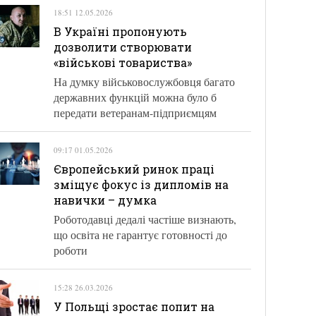
18:51 12.05.2026
В Україні пропонують
дозволити створювати
«військові товариства»
На думку військовослужбовця багато
державних функцій можна було б
передати ветеранам-підприємцям
09:17 01.05.2026
Європейський ринок праці
зміщує фокус із дипломів на
навички – думка
Роботодавці дедалі частіше визнають,
що освіта не гарантує готовності до
роботи
15:28 26.03.2026
У Польщі зростає попит на