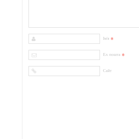
*
Ім'я
*
Ел. пошта
Сайт