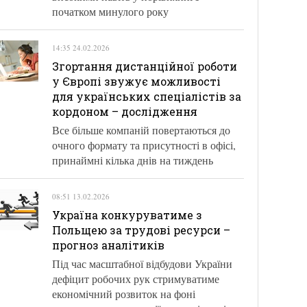
початком минулого року
14:35 24.02.2026
Згортання дистанційної роботи
у Європі звужує можливості
для українських спеціалістів за
кордоном – дослідження
Все більше компаній повертаються до
очного формату та присутності в офісі,
принаймні кілька днів на тиждень
08:51 13.02.2026
Україна конкуруватиме з
Польщею за трудові ресурси –
прогноз аналітиків
Під час масштабної відбудови України
дефіцит робочих рук стримуватиме
економічний розвиток на фоні