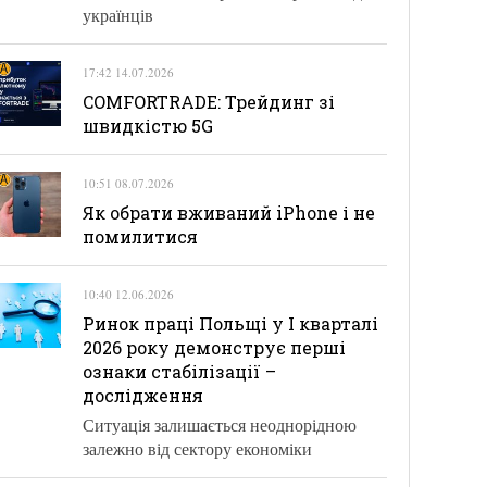
українців
17:42 14.07.2026
COMFORTRADE: Трейдинг зі
швидкістю 5G
10:51 08.07.2026
Як обрати вживаний iPhone і не
помилитися
10:40 12.06.2026
Ринок праці Польщі у І кварталі
2026 року демонструє перші
ознаки стабілізації –
дослідження
Ситуація залишається неоднорідною
залежно від сектору економіки