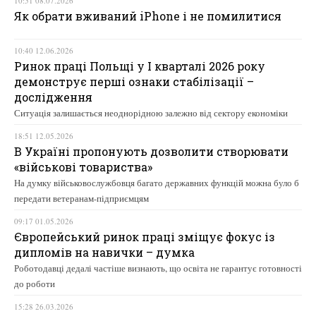
10:51 08.07.2026
Як обрати вживаний iPhone і не помилитися
10:40 12.06.2026
Ринок праці Польщі у І кварталі 2026 року
демонструє перші ознаки стабілізації –
дослідження
Ситуація залишається неоднорідною залежно від сектору економіки
18:51 12.05.2026
В Україні пропонують дозволити створювати
«військові товариства»
На думку військовослужбовця багато державних функцій можна було б
передати ветеранам-підприємцям
09:17 01.05.2026
Європейський ринок праці зміщує фокус із
дипломів на навички – думка
Роботодавці дедалі частіше визнають, що освіта не гарантує готовності
до роботи
15:28 26.03.2026