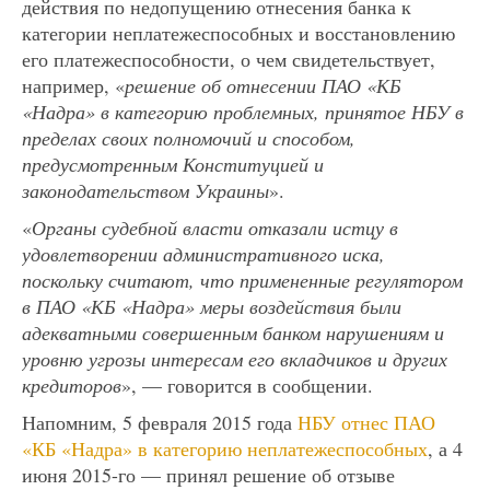
действия по недопущению отнесения банка к
категории неплатежеспособных и восстановлению
его платежеспособности, о чем свидетельствует,
например, «
решение об отнесении ПАО «КБ
«Надра» в категорию проблемных, принятое НБУ в
пределах своих полномочий и способом,
предусмотренным Конституцией и
законодательством Украины
».
«
Органы судебной власти отказали истцу в
удовлетворении административного иска,
поскольку считают, что примененные регулятором
в ПАО «КБ «Надра» меры воздействия были
адекватными совершенным банком нарушениям и
уровню угрозы интересам его вкладчиков и других
кредиторов
», — говорится в сообщении.
Напомним, 5 февраля 2015 года
НБУ отнес ПАО
«КБ «Надра» в категорию неплатежеспособных
, а 4
июня 2015-го — принял решение об отзыве