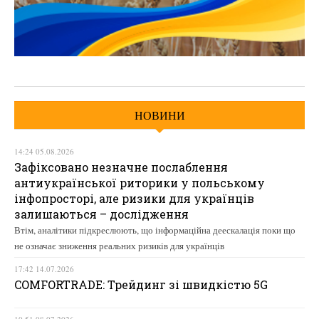
НОВИНИ
14:24 05.08.2026
Зафіксовано незначне послаблення
антиукраїнської риторики у польському
інфопросторі, але ризики для українців
залишаються – дослідження
Втім, аналітики підкреслюють, що інформаційна деескалація поки що
не означає зниження реальних ризиків для українців
17:42 14.07.2026
COMFORTRADE: Трейдинг зі швидкістю 5G