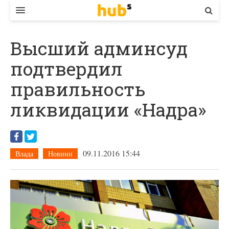
ВЛАДА
Высший админсуд
ЕКОНОМІКА
подтвердил
БІЗНЕС
правильность
СТАРТЕР
ликвидации «Надра»
КОНТАКТИ
09.11.2016 15:44
Влада
Новини