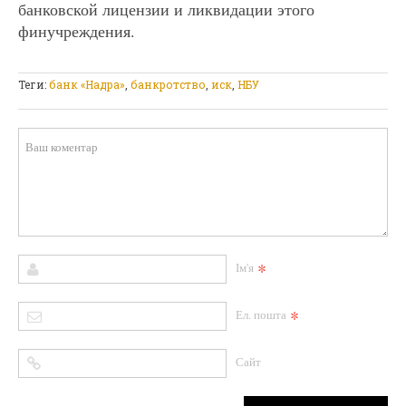
банковской лицензии и ликвидации этого
финучреждения.
Теги:
банк «Надра»
,
банкротство
,
иск
,
НБУ
*
Ім'я
*
Ел. пошта
Сайт