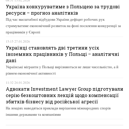
08:51 13.02.2026
Україна конкуруватиме з Польщею за трудові
ресурси – прогноз аналітиків
Під час масштабної відбудови України дефіцит робочих рук
стримуватиме економічний розвиток на фоні посилення конкуренції за
працівників у Європі
15:15 27.01.2026
Українці становлять дві третини усіх
іноземних працівників у Польщі – аналітичні
дані
Українські мігранти у Польщі вирізняються не лише чисельністю, а й
рівнем економічної активності
11:32 24.01.2026
Адвокати Investment Lawyer Group підготували
серію безкоштовних лекцій щодо компенсації
збитків бізнесу від російської агресії
На лекціях наводяться приклади вирішення міжнародних спорів
іншими державами та компаніями