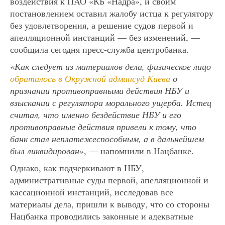
воздействия к ПАО «КБ «Надра», и своим
постановлением оставил жалобу истца к регулятору
без удовлетворения, а решение судов первой и
апелляционной инстанций — без изменений, —
сообщила сегодня пресс-служба центробанка.
«
Как следует из материалов дела, физическое лицо
обратилось в Окружной админсуд Киева
о
признании противоправными действия НБУ и
взыскании с регулятора морального ущерба. Истец
считал, что именно бездействие НБУ и его
противоправные действия привели к тому, что
банк стал неплатежеспособным, а в дальнейшем
был ликвидирован
», — напомнили в Нацбанке.
Однако, как подчеркивают в НБУ,
административные суды первой, апелляционной и
кассационной инстанций, исследовав все
материалы дела, пришли к выводу, что со стороны
Нацбанка проводились законные и адекватные