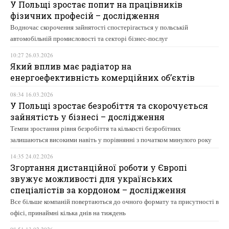
У Польщі зростає попит на працівників
фізичних професій – дослідження
Водночас скорочення зайнятості спостерігається у польській
автомобільній промисловості та секторі бізнес-послуг
10:27 26.03.2026
Який вплив має радіатор на
енергоефективність комерційних об’єктів
08:34 16.03.2026
У Польщі зростає безробіття та скорочується
зайнятість у бізнесі – дослідження
Темпи зростання рівня безробіття та кількості безробітних
залишаються високими навіть у порівнянні з початком минулого року
14:35 24.02.2026
Згортання дистанційної роботи у Європі
звужує можливості для українських
спеціалістів за кордоном – дослідження
Все більше компаній повертаються до очного формату та присутності в
офісі, принаймні кілька днів на тиждень