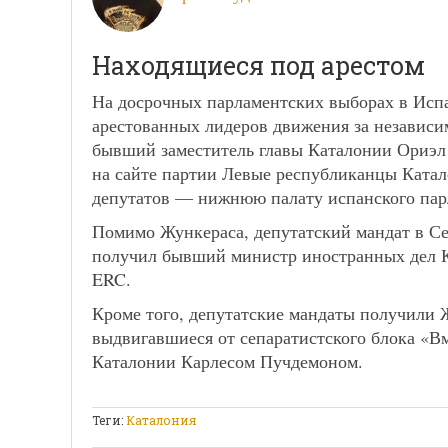
Находящиеся под арестом
На досрочных парламентских выборах в Исп
арестованных лидеров движения за независи
бывший заместитель главы Каталонии Ориэл 
на сайте партии Левые республиканцы Катал
депутатов — нижнюю палату испанского пар
Помимо Жункераса, депутатский мандат в С
получил бывший министр иностранных дел К
ERC.
Кроме того, депутатские мандаты получили 
выдвигавшиеся от сепаратистского блока «Вм
Каталонии Карлесом Пучдемоном.
Теги:
Каталония