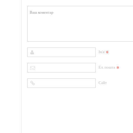
*
Ім'я
*
Ел. пошта
Сайт