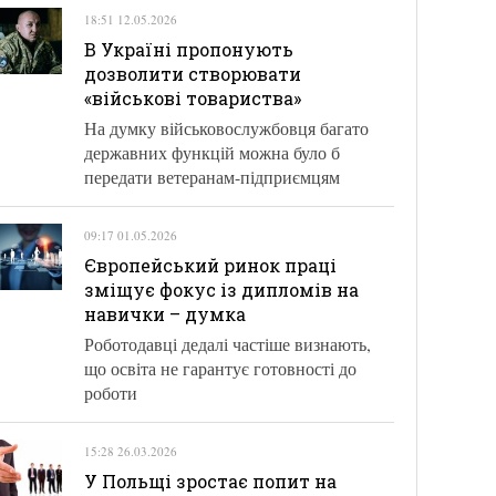
18:51 12.05.2026
В Україні пропонують
дозволити створювати
«військові товариства»
На думку військовослужбовця багато
державних функцій можна було б
передати ветеранам-підприємцям
09:17 01.05.2026
Європейський ринок праці
зміщує фокус із дипломів на
навички – думка
Роботодавці дедалі частіше визнають,
що освіта не гарантує готовності до
роботи
15:28 26.03.2026
У Польщі зростає попит на