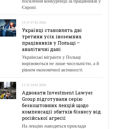
посилення конкуренції за працівників у
Європі
15:15 27.01.2026
Українці становлять дві
третини усіх іноземних
працівників у Польщі –
аналітичні дані
Українські мігранти у Польщі
вирізняються не лише чисельністю, а й
рівнем економічної активності
11:32 24.01.2026
Адвокати Investment Lawyer
Group підготували серію
безкоштовних лекцій щодо
компенсації збитків бізнесу від
російської агресії
На лекціях наводяться приклади