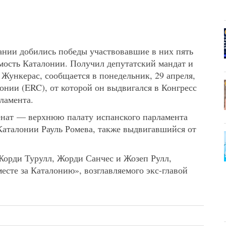
ании добились победы участвовавшие в них пять
мость Каталонии. Получил депутатский мандат и
Жункерас, сообщается в понедельник, 29 апреля,
онии (ERC), от которой он выдвигался в Конгресс
ламента.
енат — верхнюю палату испанского парламента
аталонии Рауль Ромева, также выдвигавшийся от
Жорди Турулл, Жорди Санчес и Жозеп Рулл,
есте за Каталонию», возглавляемого экс-главой