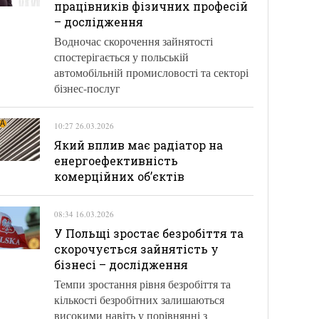
працівників фізичних професій
– дослідження
Водночас скорочення зайнятості
спостерігається у польській
автомобільній промисловості та секторі
бізнес-послуг
10:27 26.03.2026
Який вплив має радіатор на
енергоефективність
комерційних об’єктів
08:34 16.03.2026
У Польщі зростає безробіття та
скорочується зайнятість у
бізнесі – дослідження
Темпи зростання рівня безробіття та
кількості безробітних залишаються
високими навіть у порівнянні з