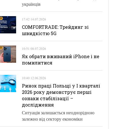
українців
17:42 14.07.2026
COMFORTRADE: Трейдинг зі
швидкістю 5G
10:51 08.07.2026
Як обрати вживаний iPhone і не
помилитися
10:40 12.06.2026
Ринок праці Польщі у І кварталі
2026 року демонструє перші
ознаки стабілізації –
дослідження
Ситуація залишається неоднорідною
залежно від сектору економіки