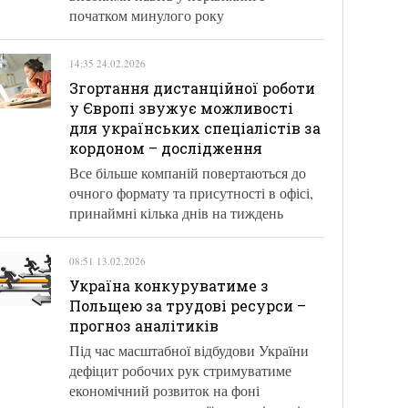
початком минулого року
14:35 24.02.2026
Згортання дистанційної роботи
у Європі звужує можливості
для українських спеціалістів за
кордоном – дослідження
Все більше компаній повертаються до
очного формату та присутності в офісі,
принаймні кілька днів на тиждень
08:51 13.02.2026
Україна конкуруватиме з
Польщею за трудові ресурси –
прогноз аналітиків
Під час масштабної відбудови України
дефіцит робочих рук стримуватиме
економічний розвиток на фоні