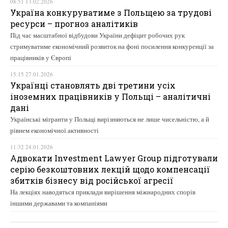
08:51 13.02.2026
Україна конкуруватиме з Польщею за трудові
ресурси – прогноз аналітиків
Під час масштабної відбудови України дефіцит робочих рук
стримуватиме економічний розвиток на фоні посилення конкуренції за
працівників у Європі
15:15 27.01.2026
Українці становлять дві третини усіх
іноземних працівників у Польщі – аналітичні
дані
Українські мігранти у Польщі вирізняються не лише чисельністю, а й
рівнем економічної активності
11:32 24.01.2026
Адвокати Investment Lawyer Group підготували
серію безкоштовних лекцій щодо компенсації
збитків бізнесу від російської агресії
На лекціях наводяться приклади вирішення міжнародних спорів
іншими державами та компаніями