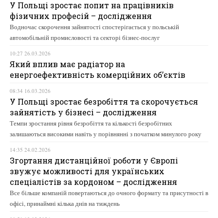
У Польщі зростає попит на працівників
фізичних професій – дослідження
Водночас скорочення зайнятості спостерігається у польській
автомобільній промисловості та секторі бізнес-послуг
10:27 26.03.2026
Який вплив має радіатор на
енергоефективність комерційних об’єктів
08:34 16.03.2026
У Польщі зростає безробіття та скорочується
зайнятість у бізнесі – дослідження
Темпи зростання рівня безробіття та кількості безробітних
залишаються високими навіть у порівнянні з початком минулого року
14:35 24.02.2026
Згортання дистанційної роботи у Європі
звужує можливості для українських
спеціалістів за кордоном – дослідження
Все більше компаній повертаються до очного формату та присутності в
офісі, принаймні кілька днів на тиждень