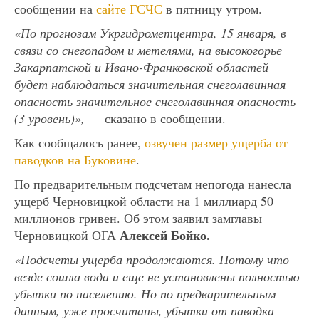
сообщении на
сайте ГСЧС
в пятницу утром.
«По прогнозам Укргидрометцентра, 15 января, в
связи со снегопадом и метелями, на высокогорье
Закарпатской и Ивано-Франковской областей
будет наблюдаться значительная снеголавинная
опасность значительное снеголавинная опасность
(3 уровень)»,
— сказано в сообщении.
Как сообщалось ранее,
озвучен размер ущерба от
паводков на Буковине
.
По предварительным подсчетам непогода нанесла
ущерб Черновицкой области на 1 миллиард 50
миллионов гривен. Об этом заявил замглавы
Алексей Бойко.
Черновицкой ОГА
«Подсчеты ущерба продолжаются. Потому что
везде сошла вода и еще не установлены полностью
убытки по населению. Но по предварительным
данным, уже просчитаны, убытки от паводка