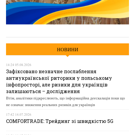
НОВИНИ
14:24 05.08.2026
Зафіксовано незначне послаблення
антиукраїнської риторики у польському
інфопросторі, але ризики для українців
залишаються – дослідження
Втім, аналітики підкреслюють, що інформаційна деескалація поки що
не означає зниження реальних ризиків для українців
17:42 14.07.2026
COMFORTRADE: Трейдинг зі швидкістю 5G