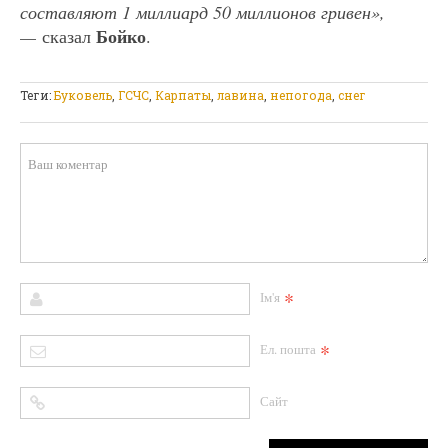
составляют 1 миллиард 50 миллионов гривен»,
Бойко
—
сказал
.
Теги:
Буковель
,
ГСЧС
,
Карпаты
,
лавина
,
непогода
,
снег
*
Ім'я
*
Ел. пошта
Сайт