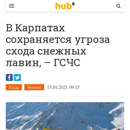
ВЛАДА
В Карпатах
ЕКОНОМІКА
сохраняется угроза
БІЗНЕС
схода снежных
СТАРТЕР
лавин, – ГСЧС
КОНТАКТИ
15.01.2021 09:15
Влада
Новини