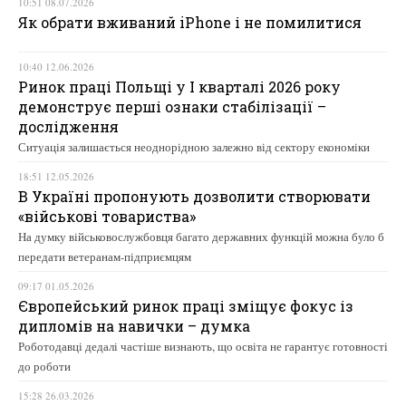
10:51 08.07.2026
Як обрати вживаний iPhone і не помилитися
10:40 12.06.2026
Ринок праці Польщі у І кварталі 2026 року
демонструє перші ознаки стабілізації –
дослідження
Ситуація залишається неоднорідною залежно від сектору економіки
18:51 12.05.2026
В Україні пропонують дозволити створювати
«військові товариства»
На думку військовослужбовця багато державних функцій можна було б
передати ветеранам-підприємцям
09:17 01.05.2026
Європейський ринок праці зміщує фокус із
дипломів на навички – думка
Роботодавці дедалі частіше визнають, що освіта не гарантує готовності
до роботи
15:28 26.03.2026