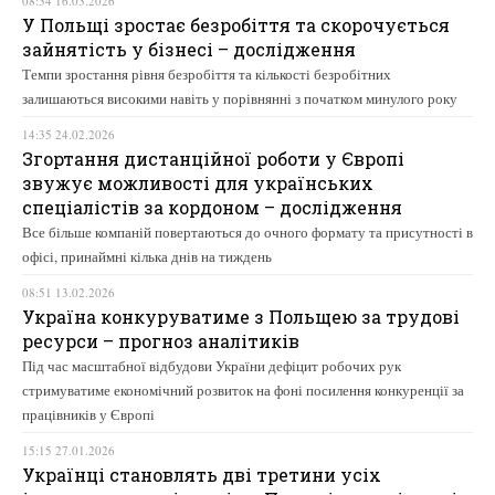
08:34 16.03.2026
У Польщі зростає безробіття та скорочується
зайнятість у бізнесі – дослідження
Темпи зростання рівня безробіття та кількості безробітних
залишаються високими навіть у порівнянні з початком минулого року
14:35 24.02.2026
Згортання дистанційної роботи у Європі
звужує можливості для українських
спеціалістів за кордоном – дослідження
Все більше компаній повертаються до очного формату та присутності в
офісі, принаймні кілька днів на тиждень
08:51 13.02.2026
Україна конкуруватиме з Польщею за трудові
ресурси – прогноз аналітиків
Під час масштабної відбудови України дефіцит робочих рук
стримуватиме економічний розвиток на фоні посилення конкуренції за
працівників у Європі
15:15 27.01.2026
Українці становлять дві третини усіх