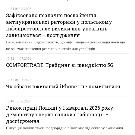
14:24 05.08.2026
Зафіксовано незначне послаблення
антиукраїнської риторики у польському
інфопросторі, але ризики для українців
залишаються – дослідження
Втім, аналітики підкреслюють, що інформаційна деескалація поки що
не означає зниження реальних ризиків для українців
17:42 14.07.2026
COMFORTRADE: Трейдинг зі швидкістю 5G
10:51 08.07.2026
Як обрати вживаний iPhone і не помилитися
10:40 12.06.2026
Ринок праці Польщі у І кварталі 2026 року
демонструє перші ознаки стабілізації –
дослідження
Ситуація залишається неоднорідною залежно від сектору економіки