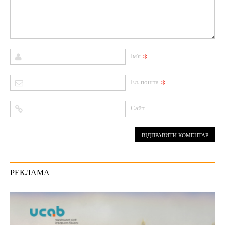
*
Ім'я
*
Ел. пошта
Сайт
РЕКЛАМА