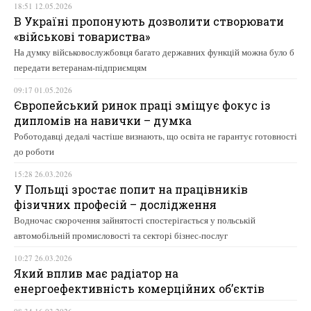
18:51 12.05.2026
В Україні пропонують дозволити створювати
«військові товариства»
На думку військовослужбовця багато державних функцій можна було б
передати ветеранам-підприємцям
09:17 01.05.2026
Європейський ринок праці зміщує фокус із
дипломів на навички – думка
Роботодавці дедалі частіше визнають, що освіта не гарантує готовності
до роботи
15:28 26.03.2026
У Польщі зростає попит на працівників
фізичних професій – дослідження
Водночас скорочення зайнятості спостерігається у польській
автомобільній промисловості та секторі бізнес-послуг
10:27 26.03.2026
Який вплив має радіатор на
енергоефективність комерційних об’єктів