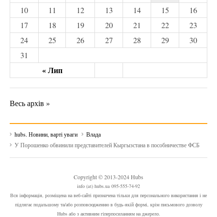
10
11
12
13
14
15
16
17
18
19
20
21
22
23
24
25
26
27
28
29
30
31
« Лип
Весь архів »
hubs. Новини, варті уваги
Влада
У Порошенко обвинили представителей Кыргызстана в пособничестве ФСБ
Copyright © 2013-2024 Hubs
info (at) hubs.ua 095-555-74-92
Вся інформація, розміщена на веб-сайті призначена тільки для персонального використання і не
підлягає подальшому та/або розповсюдженню в будь-якій формі, крім письмового дозволу
Hubs або з активним гіперпосиланням на джерело.