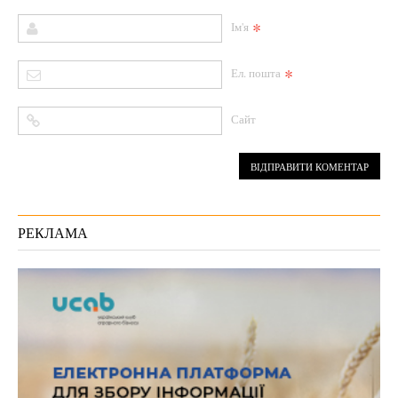
*
Ім'я
*
Ел. пошта
Сайт
РЕКЛАМА