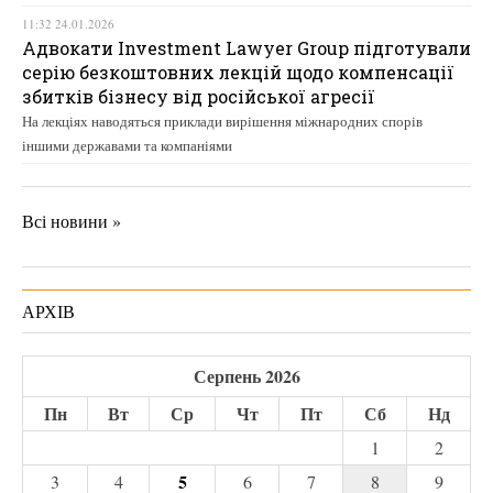
11:32 24.01.2026
Адвокати Investment Lawyer Group підготували
серію безкоштовних лекцій щодо компенсації
збитків бізнесу від російської агресії
На лекціях наводяться приклади вирішення міжнародних спорів
іншими державами та компаніями
Всі новини »
АРХІВ
Серпень 2026
Пн
Вт
Ср
Чт
Пт
Сб
Нд
1
2
5
3
4
6
7
8
9