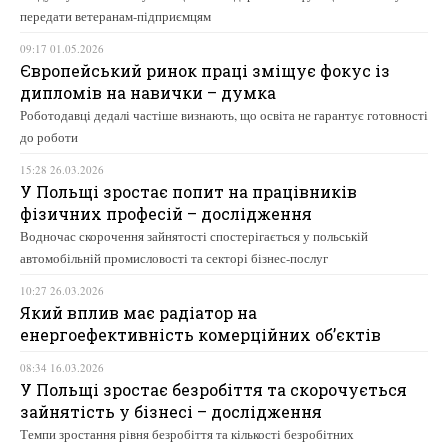
передати ветеранам-підприємцям
09:17 01.05.2026
Європейський ринок праці зміщує фокус із
дипломів на навички – думка
Роботодавці дедалі частіше визнають, що освіта не гарантує готовності
до роботи
15:28 26.03.2026
У Польщі зростає попит на працівників
фізичних професій – дослідження
Водночас скорочення зайнятості спостерігається у польській
автомобільній промисловості та секторі бізнес-послуг
10:27 26.03.2026
Який вплив має радіатор на
енергоефективність комерційних об’єктів
08:34 16.03.2026
У Польщі зростає безробіття та скорочується
зайнятість у бізнесі – дослідження
Темпи зростання рівня безробіття та кількості безробітних