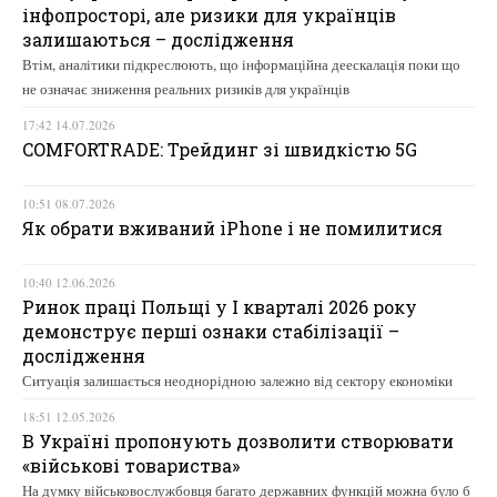
інфопросторі, але ризики для українців
залишаються – дослідження
Втім, аналітики підкреслюють, що інформаційна деескалація поки що
не означає зниження реальних ризиків для українців
17:42 14.07.2026
COMFORTRADE: Трейдинг зі швидкістю 5G
10:51 08.07.2026
Як обрати вживаний iPhone і не помилитися
10:40 12.06.2026
Ринок праці Польщі у І кварталі 2026 року
демонструє перші ознаки стабілізації –
дослідження
Ситуація залишається неоднорідною залежно від сектору економіки
18:51 12.05.2026
В Україні пропонують дозволити створювати
«військові товариства»
На думку військовослужбовця багато державних функцій можна було б