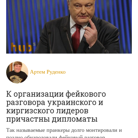
Артем Руденко
К организации фейкового
разговора украинского и
киргизского лидеров
причастны дипломаты
Так называемые пранкеры долго монтировали и
поздно обнародовали фейковый разговор