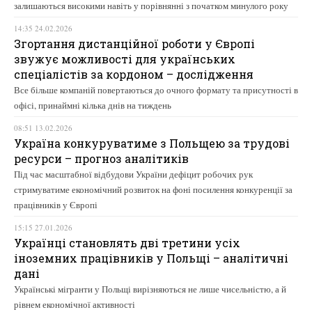
залишаються високими навіть у порівнянні з початком минулого року
14:35 24.02.2026
Згортання дистанційної роботи у Європі
звужує можливості для українських
спеціалістів за кордоном – дослідження
Все більше компаній повертаються до очного формату та присутності в
офісі, принаймні кілька днів на тиждень
08:51 13.02.2026
Україна конкуруватиме з Польщею за трудові
ресурси – прогноз аналітиків
Під час масштабної відбудови України дефіцит робочих рук
стримуватиме економічний розвиток на фоні посилення конкуренції за
працівників у Європі
15:15 27.01.2026
Українці становлять дві третини усіх
іноземних працівників у Польщі – аналітичні
дані
Українські мігранти у Польщі вирізняються не лише чисельністю, а й
рівнем економічної активності