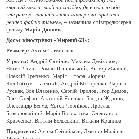
власний квест: знайти студію, де є світло або
генератор, завантажити матеріали, зробити
рендер файлів фільму»
, – зазначила співпродюсерка
Марія Дончик
фільму
.
Досьє
кінострічки
«
Мирний-21
»:
Режисер:
Ахтем Сеітаблаєв
У ролях:
Андрій Самінін, Максим Девізоров,
Євген Ламах, Роман Ясіновський, Віктор Жданов,
Олексій Тритенко, Марія Штофа, Лорена
Колібабчук, Павло Лі, Андрій Мостренко, Лариса
Руснак, Зоя Власенко, Сергій Фролов, Ігор Димов,
Олег Стефан, Анатолій Ященко, Богдан Жданов,
Олександр Бегма, Євген Черніков, Ярослав
Безкоровайний, Марія Головацька, Олександр
Кравченко, Віталій Бельський, Віталій Крапива
Продюсери:
Ахтем Сеітаблаєв, Дмитро Малічев,
Марія Дончик