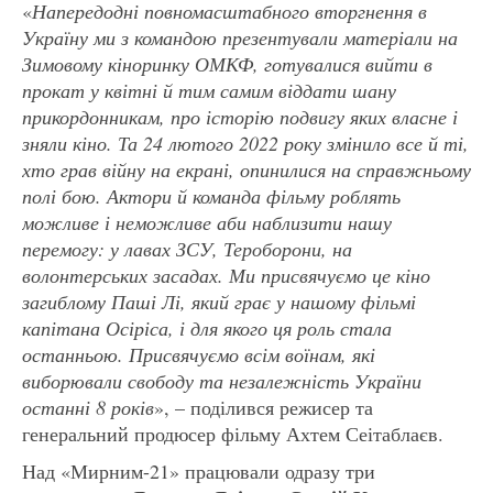
«
Напередодні повномасштабного вторгнення в
Україну ми з командою презентували матеріали на
Зимовому кіноринку ОМКФ, готувалися вийти в
прокат у квітні й тим самим віддати шану
прикордонникам, про історію подвигу яких власне і
зняли кіно. Та 24 лютого 2022 року змінило все й ті,
хто грав війну на екрані, опинилися на справжньому
полі бою. Актори й команда фільму роблять
можливе і неможливе аби наблизити нашу
перемогу: у лавах ЗСУ, Тероборони, на
волонтерських засадах. Ми присвячуємо це кіно
загиблому Паші Лі, який грає у нашому фільмі
капітана Осіріса, і для якого ця роль стала
останньою. Присвячуємо всім воїнам, які
виборювали свободу та незалежність України
останні 8 років
», – поділився режисер та
генеральний продюсер фільму Ахтем Сеітаблаєв.
Над «Мирним-21» працювали одразу три