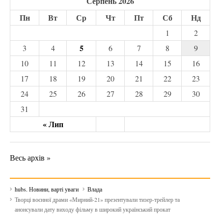
Серпень 2026
Пн
Вт
Ср
Чт
Пт
Сб
Нд
1
2
5
3
4
6
7
8
9
10
11
12
13
14
15
16
17
18
19
20
21
22
23
24
25
26
27
28
29
30
31
« Лип
Весь архів »
hubs. Новини, варті уваги
Влада
Творці воєнної драми «Мирний-21» презентували тизер-трейлер та
анонсували дату виходу фільму в широкий український прокат