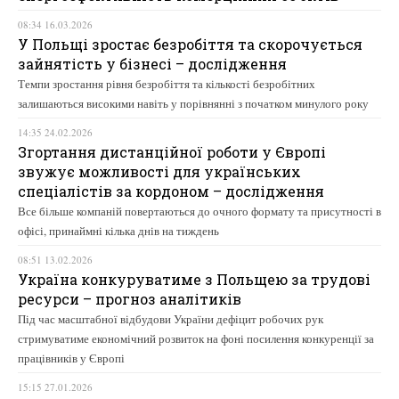
08:34 16.03.2026
У Польщі зростає безробіття та скорочується
зайнятість у бізнесі – дослідження
Темпи зростання рівня безробіття та кількості безробітних
залишаються високими навіть у порівнянні з початком минулого року
14:35 24.02.2026
Згортання дистанційної роботи у Європі
звужує можливості для українських
спеціалістів за кордоном – дослідження
Все більше компаній повертаються до очного формату та присутності в
офісі, принаймні кілька днів на тиждень
08:51 13.02.2026
Україна конкуруватиме з Польщею за трудові
ресурси – прогноз аналітиків
Під час масштабної відбудови України дефіцит робочих рук
стримуватиме економічний розвиток на фоні посилення конкуренції за
працівників у Європі
15:15 27.01.2026