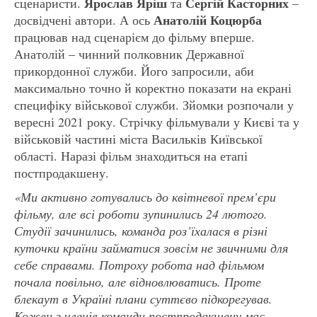
Ярослав Яріш
Сергій Касторних
сценаристи.
та
–
Анатолій Коцюрба
досвідчені автори. А ось
працював над сценарієм до фільму вперше.
Анатолій – чинний полковник Державної
прикордонної служби. Його запросили, аби
максимально точно й коректно показати на екрані
специфіку військової служби. Зйомки розпочали у
вересні 2021 року. Стрічку фільмували у Києві та у
військовій частині міста Васильків Київської
області. Наразі фільм знаходиться на етапі
постпродакшену.
«Ми активно готувались до квітневої прем’єри
фільму, але всі роботи зупинились 24 лютого.
Студії зачинились, команда роз’їхалася в різні
куточки країни займатися зовсім не звичними для
себе справами. Потроху робота над фільмом
почала повільно, але відновлюватись. Проте
блекаут в Україні плани суттєво підкорегував.
Кожен з членів команди постпродакшену має