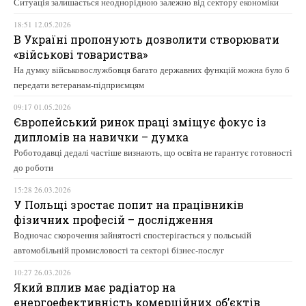
Ситуація залишається неоднорідною залежно від сектору економіки
18:51 12.05.2026
В Україні пропонують дозволити створювати
«військові товариства»
На думку військовослужбовця багато державних функцій можна було б
передати ветеранам-підприємцям
09:17 01.05.2026
Європейський ринок праці зміщує фокус із
дипломів на навички – думка
Роботодавці дедалі частіше визнають, що освіта не гарантує готовності
до роботи
15:28 26.03.2026
У Польщі зростає попит на працівників
фізичних професій – дослідження
Водночас скорочення зайнятості спостерігається у польській
автомобільній промисловості та секторі бізнес-послуг
10:27 26.03.2026
Який вплив має радіатор на
енергоефективність комерційних об’єктів