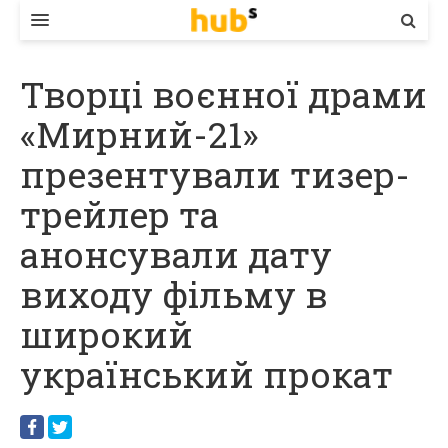
ВЛАДА
Творці воєнної драми
ЕКОНОМІКА
«Мирний-21»
БІЗНЕС
презентували тизер-
СТАРТЕР
трейлер та
КОНТАКТИ
анонсували дату
виходу фільму в
широкий
український прокат