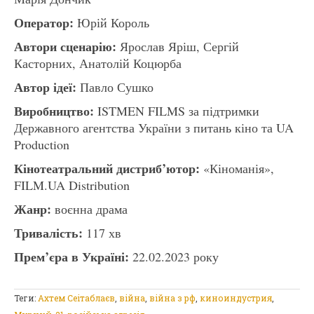
Оператор:
Юрій Король
Автори сценарію:
Ярослав Яріш, Сергій
Касторних, Анатолій Коцюрба
Автор ідеї:
Павло Сушко
Виробництво:
ISTMEN FILMS за підтримки
Державного агентства України з питань кіно та UA
Production
Кінотеатральний дистриб’ютор:
«Кіноманія»,
FILM.UA Distribution
Жанр:
воєнна драма
Тривалість:
117 хв
Прем’єра в Україні:
22.02.2023 року
Теги:
Ахтем Сеітаблаєв
,
війна
,
війна з рф
,
киноиндустрия
,