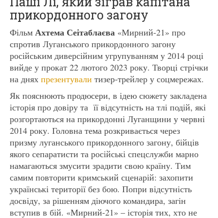
Паші Лі, який зіграв капітана
прикордонного загону
Ахтема Сеітаблаєва
Фільм
«Мирний-21» про
спротив Луганського прикордонного загону
російським диверсійним угрупуванням у 2014 році
вийде у прокат 22 лютого 2023 року. Творці стрічки
на днях
презентували
тизер-трейлер у соцмережах.
Як пояснюють продюсери, в ідею сюжету закладена
історія про довіру та її відсутність на тлі подій, які
розгортаються на прикордонні Луганщини у червні
2014 року. Головна тема розкривається через
призму луганського прикордонного загону, бійців
якого сепаратисти та російські спецслужби марно
намагаються змусити зрадити свою країну. Тим
самим повторити кримський сценарій: захопити
українські території без бою. Попри відсутність
досвіду, за рішенням діючого командира, загін
вступив в бій. «Мирний-21» – історія тих, хто не