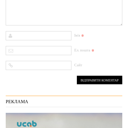
*
Ім'я
*
Ел. пошта
Сайт
РЕКЛАМА