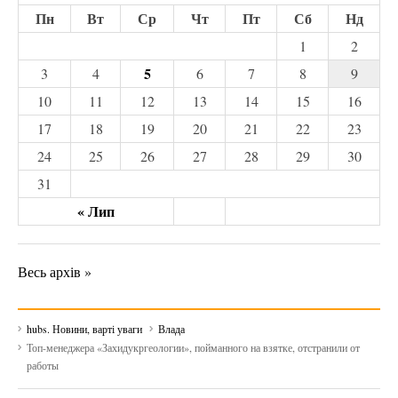
Пн
Вт
Ср
Чт
Пт
Сб
Нд
1
2
5
3
4
6
7
8
9
10
11
12
13
14
15
16
17
18
19
20
21
22
23
24
25
26
27
28
29
30
31
« Лип
Весь архів »
hubs. Новини, варті уваги
Влада
Топ-менеджера «Захидукргеологии», пойманного на взятке, отстранили от
работы