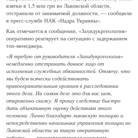
взятки в 1,5 млн грн во Львовской области,
отстранили от занимаемой должности, — сообщили
в пресс-службе НАК «Надра Украины».
Как отмечается в сообщении, «Захидукргеология»
оперативно реагирует на ситуацию с задержанием
топ-менеджера.
«
Я требую от руководителя «Захидукргеология»
немедленно отстранить данное лицо от
исполнения служебных обязанностей. Отмечу, что
мы будем всячески содействовать
правоохранительным органам в расследовании
этого дела. На самом деле это для нас шок,
откровенно скажу. Я прошу следствие быстро
дать объективную оценку действиям этого
человека. Лично благодарю львовскую полицию и
непосредственно начальника управления полиции во
Львовской области за такую ​​оперативную
работу
», — прокомментировал инцидент