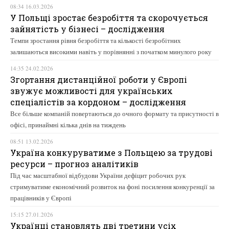
08:34 16.03.2026
У Польщі зростає безробіття та скорочується
зайнятість у бізнесі – дослідження
Темпи зростання рівня безробіття та кількості безробітних
залишаються високими навіть у порівнянні з початком минулого року
14:35 24.02.2026
Згортання дистанційної роботи у Європі
звужує можливості для українських
спеціалістів за кордоном – дослідження
Все більше компаній повертаються до очного формату та присутності в
офісі, принаймні кілька днів на тиждень
08:51 13.02.2026
Україна конкуруватиме з Польщею за трудові
ресурси – прогноз аналітиків
Під час масштабної відбудови України дефіцит робочих рук
стримуватиме економічний розвиток на фоні посилення конкуренції за
працівників у Європі
15:15 27.01.2026
Українці становлять дві третини усіх