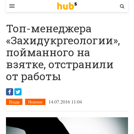
ВЛАДА
Топ-менеджера
ЕКОНОМІКА
«Захидукргеологии»,
БІЗНЕС
пойманного на
СТАРТЕР
взятке, отстранили
КОНТАКТИ
от работы
14.07.2016 11:04
Влада
Новини