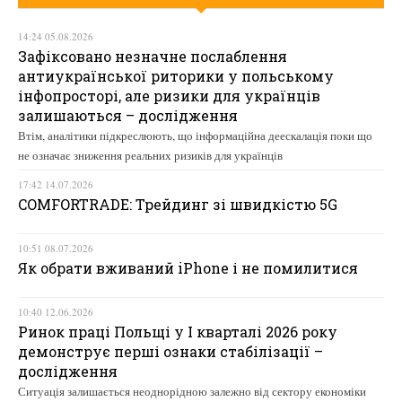
14:24 05.08.2026
Зафіксовано незначне послаблення
антиукраїнської риторики у польському
інфопросторі, але ризики для українців
залишаються – дослідження
Втім, аналітики підкреслюють, що інформаційна деескалація поки що
не означає зниження реальних ризиків для українців
17:42 14.07.2026
COMFORTRADE: Трейдинг зі швидкістю 5G
10:51 08.07.2026
Як обрати вживаний iPhone і не помилитися
10:40 12.06.2026
Ринок праці Польщі у І кварталі 2026 року
демонструє перші ознаки стабілізації –
дослідження
Ситуація залишається неоднорідною залежно від сектору економіки