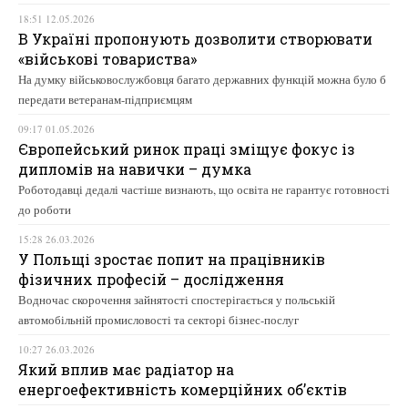
18:51 12.05.2026
В Україні пропонують дозволити створювати
«військові товариства»
На думку військовослужбовця багато державних функцій можна було б
передати ветеранам-підприємцям
09:17 01.05.2026
Європейський ринок праці зміщує фокус із
дипломів на навички – думка
Роботодавці дедалі частіше визнають, що освіта не гарантує готовності
до роботи
15:28 26.03.2026
У Польщі зростає попит на працівників
фізичних професій – дослідження
Водночас скорочення зайнятості спостерігається у польській
автомобільній промисловості та секторі бізнес-послуг
10:27 26.03.2026
Який вплив має радіатор на
енергоефективність комерційних об’єктів