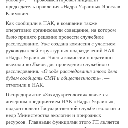
председатель правления «Надра Украины» Ярослав
Климович.
Как сообщили в НАК, в компании также
оперативно организовали совещание, на котором
было принято решение провести служебное
расследование. Уже создана комиссия с участием
руководителей структурных подразделений НАК
«Надра Украины». Члены комиссии оперативно
выехали во Львов для проведения служебного
расследования. «
О ходе расследования этого дела
будем сообщать СМИ и общественность
», —
отметили в НАК.
Госпредприятие «Захидукргеология» является
дочерним предприятием НАК «Надра Украины»,
подконтрольно Государственной службе геологии и
недр Министерства экологии и природных
ресурсов. Главными функциями этого ГП является