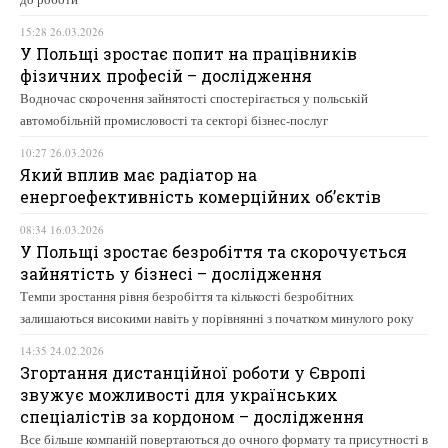
15:28 26.03.2026
У Польщі зростає попит на працівників
фізичних професій – дослідження
Водночас скорочення зайнятості спостерігається у польській
автомобільній промисловості та секторі бізнес-послуг
10:27 26.03.2026
Який вплив має радіатор на
енергоефективність комерційних об’єктів
08:34 16.03.2026
У Польщі зростає безробіття та скорочується
зайнятість у бізнесі – дослідження
Темпи зростання рівня безробіття та кількості безробітних
залишаються високими навіть у порівнянні з початком минулого року
14:35 24.02.2026
Згортання дистанційної роботи у Європі
звужує можливості для українських
спеціалістів за кордоном – дослідження
Все більше компаній повертаються до очного формату та присутності в