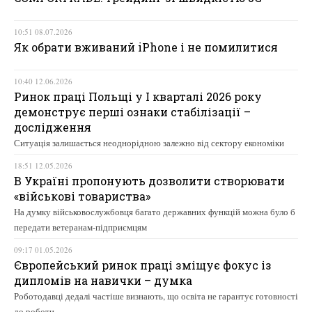
10:51 08.07.2026
Як обрати вживаний iPhone і не помилитися
10:40 12.06.2026
Ринок праці Польщі у І кварталі 2026 року
демонструє перші ознаки стабілізації –
дослідження
Ситуація залишається неоднорідною залежно від сектору економіки
18:51 12.05.2026
В Україні пропонують дозволити створювати
«військові товариства»
На думку військовослужбовця багато державних функцій можна було б
передати ветеранам-підприємцям
09:17 01.05.2026
Європейський ринок праці зміщує фокус із
дипломів на навички – думка
Роботодавці дедалі частіше визнають, що освіта не гарантує готовності
до роботи