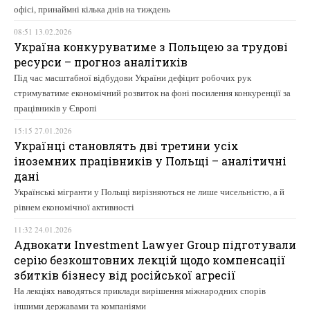
офісі, принаймні кілька днів на тиждень
08:51 13.02.2026
Україна конкуруватиме з Польщею за трудові
ресурси – прогноз аналітиків
Під час масштабної відбудови України дефіцит робочих рук
стримуватиме економічний розвиток на фоні посилення конкуренції за
працівників у Європі
15:15 27.01.2026
Українці становлять дві третини усіх
іноземних працівників у Польщі – аналітичні
дані
Українські мігранти у Польщі вирізняються не лише чисельністю, а й
рівнем економічної активності
11:32 24.01.2026
Адвокати Investment Lawyer Group підготували
серію безкоштовних лекцій щодо компенсації
збитків бізнесу від російської агресії
На лекціях наводяться приклади вирішення міжнародних спорів
іншими державами та компаніями