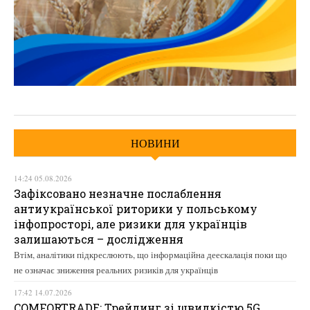
НОВИНИ
14:24 05.08.2026
Зафіксовано незначне послаблення
антиукраїнської риторики у польському
інфопросторі, але ризики для українців
залишаються – дослідження
Втім, аналітики підкреслюють, що інформаційна деескалація поки що
не означає зниження реальних ризиків для українців
17:42 14.07.2026
COMFORTRADE: Трейдинг зі швидкістю 5G