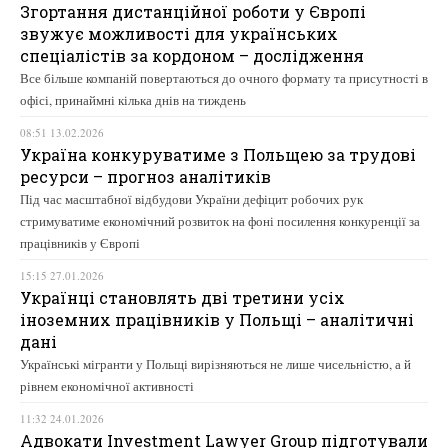
Згортання дистанційної роботи у Європі
звужує можливості для українських
спеціалістів за кордоном – дослідження
Все більше компаній повертаються до очного формату та присутності в
офісі, принаймні кілька днів на тиждень
08:51 13.02.2026
Україна конкуруватиме з Польщею за трудові
ресурси – прогноз аналітиків
Під час масштабної відбудови України дефіцит робочих рук
стримуватиме економічний розвиток на фоні посилення конкуренції за
працівників у Європі
15:15 27.01.2026
Українці становлять дві третини усіх
іноземних працівників у Польщі – аналітичні
дані
Українські мігранти у Польщі вирізняються не лише чисельністю, а й
рівнем економічної активності
11:32 24.01.2026
Адвокати Investment Lawyer Group підготували