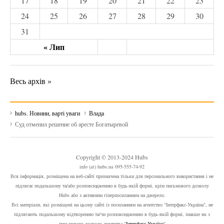
17
18
19
20
21
22
23
24
25
26
27
28
29
30
31
« Лип
Весь архів »
hubs. Новини, варті уваги
Влада
Суд отменил решение об аресте Богатыревой
Copyright © 2013-2024 Hubs
info (at) hubs.ua 095-555-74-92
Вся інформація, розміщена на веб-сайті призначена тільки для персонального використання і не
підлягає подальшому та/або розповсюдженню в будь-якій формі, крім письмового дозволу
Hubs або з активним гіперпосиланням на джерело.
Всі матеріали, які розміщені на цьому сайті із посиланням на агентство "Інтерфакс-Україна", не
підлягають подальшому відтворенню та/чи розповсюдженню в будь-якій формі, інакше як з
письмового дозволу агентства "
Інтерфакс-Україна
"