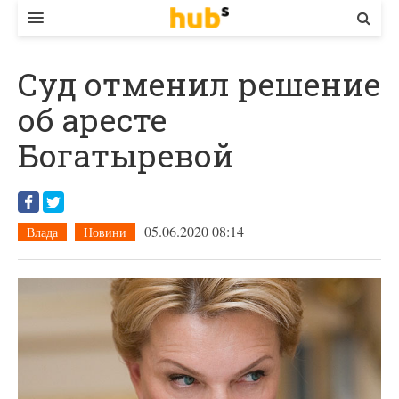
ВЛАДА
Суд отменил решение
ЕКОНОМІКА
об аресте
БІЗНЕС
Богатыревой
СТАРТЕР
КОНТАКТИ
05.06.2020 08:14
Влада
Новини