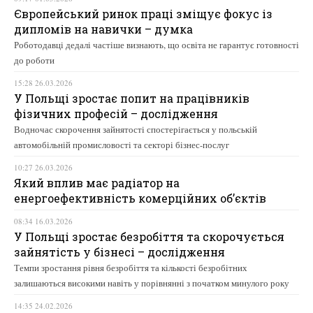
Європейський ринок праці зміщує фокус із
дипломів на навички – думка
Роботодавці дедалі частіше визнають, що освіта не гарантує готовності
до роботи
15:28 26.03.2026
У Польщі зростає попит на працівників
фізичних професій – дослідження
Водночас скорочення зайнятості спостерігається у польській
автомобільній промисловості та секторі бізнес-послуг
10:27 26.03.2026
Який вплив має радіатор на
енергоефективність комерційних об’єктів
08:34 16.03.2026
У Польщі зростає безробіття та скорочується
зайнятість у бізнесі – дослідження
Темпи зростання рівня безробіття та кількості безробітних
залишаються високими навіть у порівнянні з початком минулого року
14:35 24.02.2026