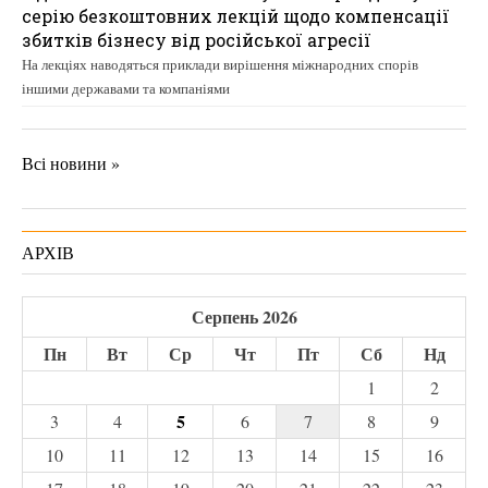
серію безкоштовних лекцій щодо компенсації
збитків бізнесу від російської агресії
На лекціях наводяться приклади вирішення міжнародних спорів
іншими державами та компаніями
Всі новини »
АРХІВ
Серпень 2026
Пн
Вт
Ср
Чт
Пт
Сб
Нд
1
2
5
3
4
6
7
8
9
10
11
12
13
14
15
16