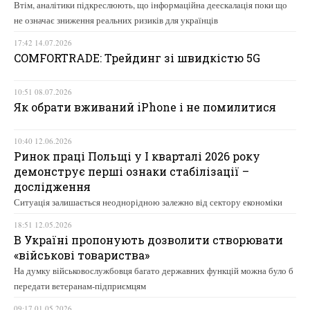
Втім, аналітики підкреслюють, що інформаційна деескалація поки що
не означає зниження реальних ризиків для українців
17:42 14.07.2026
COMFORTRADE: Трейдинг зі швидкістю 5G
10:51 08.07.2026
Як обрати вживаний iPhone і не помилитися
10:40 12.06.2026
Ринок праці Польщі у І кварталі 2026 року
демонструє перші ознаки стабілізації –
дослідження
Ситуація залишається неоднорідною залежно від сектору економіки
18:51 12.05.2026
В Україні пропонують дозволити створювати
«військові товариства»
На думку військовослужбовця багато державних функцій можна було б
передати ветеранам-підприємцям
09:17 01.05.2026