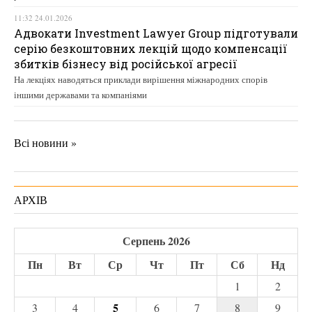
11:32 24.01.2026
Адвокати Investment Lawyer Group підготували
серію безкоштовних лекцій щодо компенсації
збитків бізнесу від російської агресії
На лекціях наводяться приклади вирішення міжнародних спорів
іншими державами та компаніями
Всі новини »
АРХІВ
Серпень 2026
Пн
Вт
Ср
Чт
Пт
Сб
Нд
1
2
5
3
4
6
7
8
9