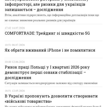
інфопросторі, але ризики для українців
залишаються – дослідження
Втім, аналітики підкреслюють, що інформаційна деескалація поки що
не означає зниження реальних ризиків для українців
17:42 14.07.2026
COMFORTRADE: Трейдинг зі швидкістю 5G
10:51 08.07.2026
Як обрати вживаний iPhone і не помилитися
10:40 12.06.2026
Ринок праці Польщі у І кварталі 2026 року
демонструє перші ознаки стабілізації –
дослідження
Ситуація залишається неоднорідною залежно від сектору економіки
18:51 12.05.2026
В Україні пропонують дозволити створювати
«військові товариства»
На думку військовослужбовця багато державних функцій можна було б