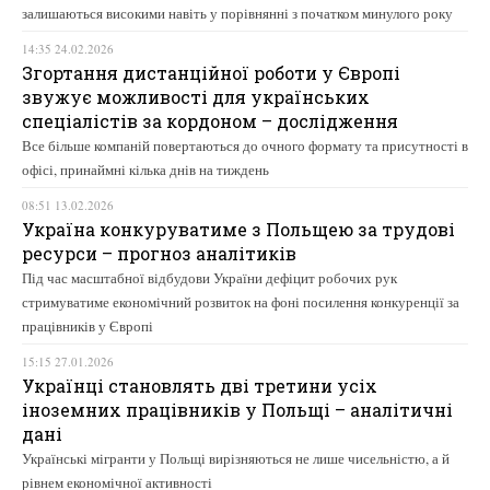
залишаються високими навіть у порівнянні з початком минулого року
14:35 24.02.2026
Згортання дистанційної роботи у Європі
звужує можливості для українських
спеціалістів за кордоном – дослідження
Все більше компаній повертаються до очного формату та присутності в
офісі, принаймні кілька днів на тиждень
08:51 13.02.2026
Україна конкуруватиме з Польщею за трудові
ресурси – прогноз аналітиків
Під час масштабної відбудови України дефіцит робочих рук
стримуватиме економічний розвиток на фоні посилення конкуренції за
працівників у Європі
15:15 27.01.2026
Українці становлять дві третини усіх
іноземних працівників у Польщі – аналітичні
дані
Українські мігранти у Польщі вирізняються не лише чисельністю, а й
рівнем економічної активності