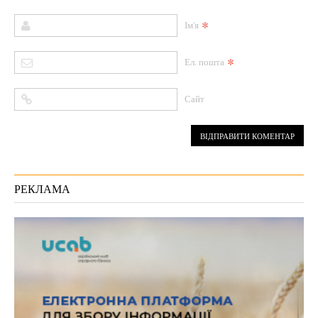
*
Ім'я
*
Ел. пошта
Сайт
РЕКЛАМА