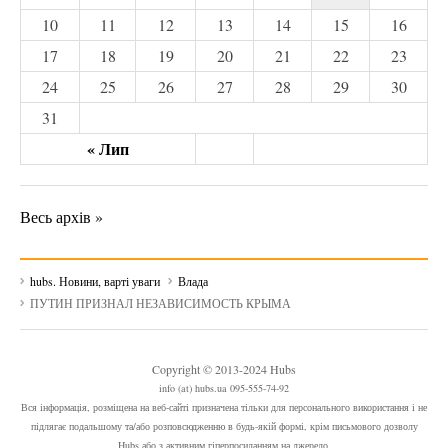
10
11
12
13
14
15
16
17
18
19
20
21
22
23
24
25
26
27
28
29
30
31
« Лип
Весь архів »
hubs. Новини, варті уваги
Влада
ПУТИН ПРИЗНАЛ НЕЗАВИСИМОСТЬ КРЫМА
Copyright © 2013-2024 Hubs
info (at) hubs.ua 095-555-74-92
Вся інформація, розміщена на веб-сайті призначена тільки для персонального використання і не
підлягає подальшому та/або розповсюдженню в будь-якій формі, крім письмового дозволу
Hubs або з активним гіперпосиланням на джерело.