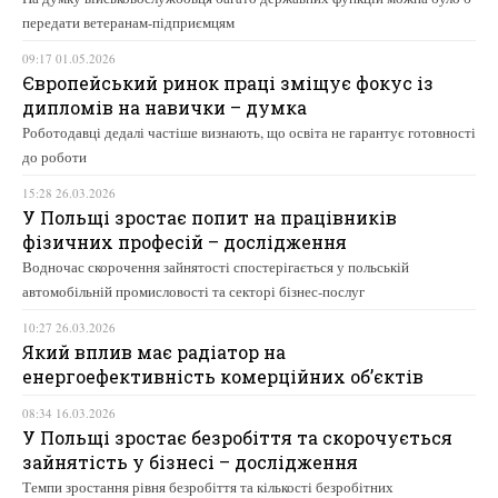
передати ветеранам-підприємцям
09:17 01.05.2026
Європейський ринок праці зміщує фокус із
дипломів на навички – думка
Роботодавці дедалі частіше визнають, що освіта не гарантує готовності
до роботи
15:28 26.03.2026
У Польщі зростає попит на працівників
фізичних професій – дослідження
Водночас скорочення зайнятості спостерігається у польській
автомобільній промисловості та секторі бізнес-послуг
10:27 26.03.2026
Який вплив має радіатор на
енергоефективність комерційних об’єктів
08:34 16.03.2026
У Польщі зростає безробіття та скорочується
зайнятість у бізнесі – дослідження
Темпи зростання рівня безробіття та кількості безробітних