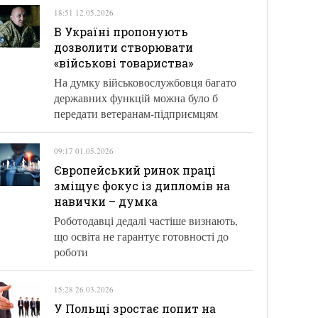
18:51 12.05.2026
В Україні пропонують
дозволити створювати
«військові товариства»
На думку військовослужбовця багато
державних функцій можна було б
передати ветеранам-підприємцям
09:17 01.05.2026
Європейський ринок праці
зміщує фокус із дипломів на
навички – думка
Роботодавці дедалі частіше визнають,
що освіта не гарантує готовності до
роботи
15:28 26.03.2026
У Польщі зростає попит на