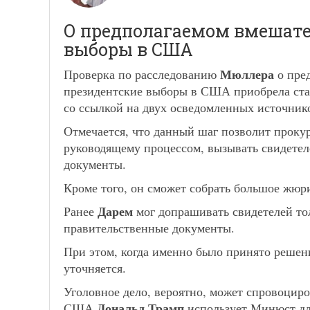
О предполагаемом вмешател
выборы в США
Мюллера
Проверка по расследованию
о пре
президентские выборы в США приобрела стат
со ссылкой на двух осведомленных источник
Отмечается, что данный шаг позволит прок
руководящему процессом, вызывать свидетеле
документы.
Кроме того, он сможет собрать большое жюр
Дарем
Ранее
мог допрашивать свидетелей тол
правительственные документы.
При этом, когда именно было принято решен
уточняется.
Уголовное дело, вероятно, может спровоциро
Дональд Трамп
США
использует Минюст дл