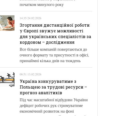
початком минулого року
14:35 24.02.2026
Згортання дистанційної роботи
у Європі звужує можливості
для українських спеціалістів за
кордоном – дослідження
Все більше компаній повертаються до
очного формату та присутності в офісі,
принаймні кілька днів на тиждень
08:51 13.02.2026
Україна конкуруватиме з
Польщею за трудові ресурси –
прогноз аналітиків
Під час масштабної відбудови України
дефіцит робочих рук стримуватиме
економічний розвиток на фоні