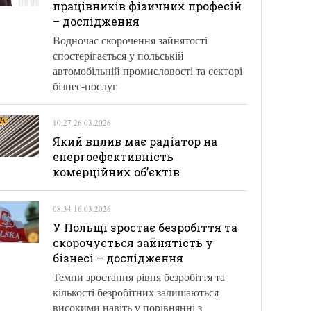
працівників фізичних професій
– дослідження
Водночас скорочення зайнятості
спостерігається у польській
автомобільній промисловості та секторі
бізнес-послуг
10:27 26.03.2026
Який вплив має радіатор на
енергоефективність
комерційних об’єктів
08:34 16.03.2026
У Польщі зростає безробіття та
скорочується зайнятість у
бізнесі – дослідження
Темпи зростання рівня безробіття та
кількості безробітних залишаються
високими навіть у порівнянні з