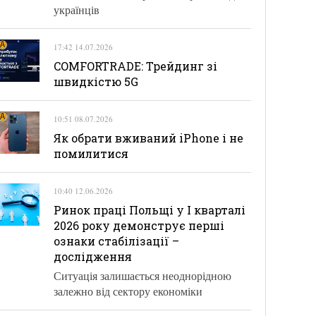
українців
17:42 14.07.2026
COMFORTRADE: Трейдинг зі
швидкістю 5G
10:51 08.07.2026
Як обрати вживаний iPhone і не
помилитися
10:40 12.06.2026
Ринок праці Польщі у І кварталі
2026 року демонструє перші
ознаки стабілізації –
дослідження
Ситуація залишається неоднорідною
залежно від сектору економіки