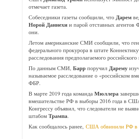
отмечает газета.
Дарем
Собеседники газеты сообщили, что
ве
Норой Даннехи
и парой отставных агентов 
они.
Летом американские СМИ сообщили, что г
федерального прокурора в штате Коннектик
расследования предполагаемого российского
Барр
Дарему
По данным СМИ,
поручил
изуч
называемое расследование о «российском вм
ФБР.
Мюллера
В марте 2019 года команда
заверши
вмешательстве РФ в выборы 2016 года в США
Конгрессу объявил, что следователи не выя
Трампа
штабом
.
Как сообщалось ранее,
США обвинили РФ в 