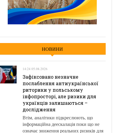
НОВИНИ
14:24 05.08.2026
Зафіксовано незначне
послаблення антиукраїнської
риторики у польському
інфопросторі, але ризики для
українців залишаються –
дослідження
Втім, аналітики підкреслюють, що
інформаційна деескалація поки що не
означає зниження реальних ризиків для