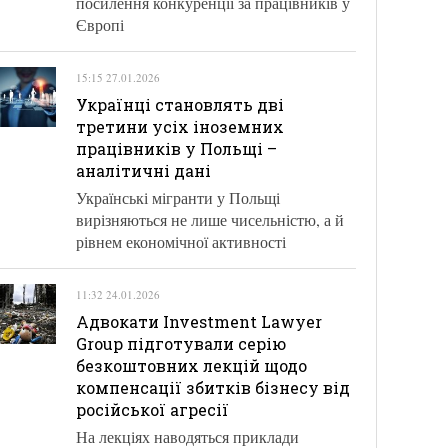
посилення конкуренції за працівників у
Європі
15:15 27.01.2026
Українці становлять дві
третини усіх іноземних
працівників у Польщі –
аналітичні дані
Українські мігранти у Польщі
вирізняються не лише чисельністю, а й
рівнем економічної активності
11:32 24.01.2026
Адвокати Investment Lawyer
Group підготували серію
безкоштовних лекцій щодо
компенсації збитків бізнесу від
російської агресії
На лекціях наводяться приклади