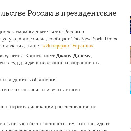
ьстве России в президентские
дполагаемом вмешательстве России в
ус уголовного дела, сообщает The New York Times
ов издания, пишет
«Интерфакс-Украина»
.
Джону Дарему
урору штата Коннектикут
,
й в суд для дачи показаний и запрашивать
и и выдвигать обвинения.
ько с их согласия и изучать только
ие о переквалификации расследования, не
вать некую обеспокоенность тем, что президент
я преследования своих предполагаемых врагов,