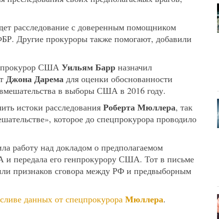
дет расследование с доверенным помощником
ФБР. Другие прокуроры также помогают, добавили
Уильям Барр
енпрокурор США
назначил
Джона Дарема
ут
для оценки обоснованности
 вмешательства в выборы США в 2016 году.
Роберта Мюллера
ить истоки расследования
, так
ешательстве», которое до спецпрокурора проводило
ла работу над докладом о предполагаемом
 и передала его генпрокурору США. Тот в письме
вили признаков сговора между РФ и предвыборным
Мюллера
сливе данных от спецпрокурора
.