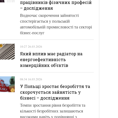
працівників фізичних професій
– дослідження
Водночас скорочення зайнятості
спостерігається у польській
автомобільній промисловості та секторі
бізнес-послуг
10:27 26.03.2026
Який вплив має радіатор на
енергоефективність
комерційних об’єктів
08:34 16.03.2026
У Польщі зростає безробіття та
скорочується зайнятість у
бізнесі – дослідження
Темпи зростання рівня безробіття та
кількості безробітних залишаються
високими навіть у порівнянні з