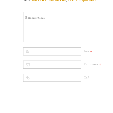
*
Ім'я
*
Ел. пошта
Сайт