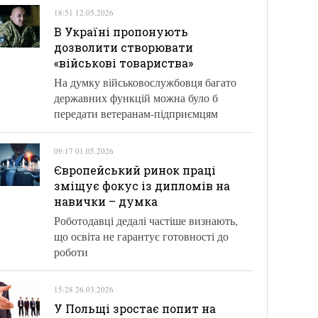
18:51 12.05.2026
В Україні пропонують
дозволити створювати
«військові товариства»
На думку військовослужбовця багато
державних функцій можна було б
передати ветеранам-підприємцям
09:17 01.05.2026
Європейський ринок праці
зміщує фокус із дипломів на
навички – думка
Роботодавці дедалі частіше визнають,
що освіта не гарантує готовності до
роботи
15:28 26.03.2026
У Польщі зростає попит на