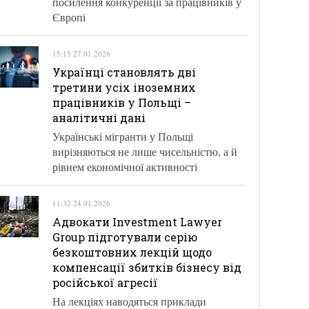
посилення конкуренції за працівників у
Європі
15:15 27.01.2026
Українці становлять дві
третини усіх іноземних
працівників у Польщі –
аналітичні дані
Українські мігранти у Польщі
вирізняються не лише чисельністю, а й
рівнем економічної активності
11:32 24.01.2026
Адвокати Investment Lawyer
Group підготували серію
безкоштовних лекцій щодо
компенсації збитків бізнесу від
російської агресії
На лекціях наводяться приклади