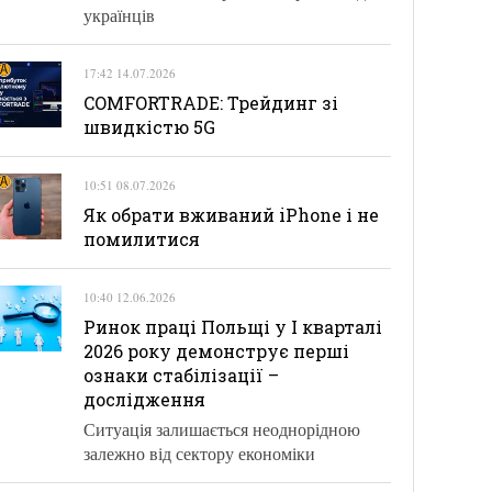
українців
17:42 14.07.2026
COMFORTRADE: Трейдинг зі
швидкістю 5G
10:51 08.07.2026
Як обрати вживаний iPhone і не
помилитися
10:40 12.06.2026
Ринок праці Польщі у І кварталі
2026 року демонструє перші
ознаки стабілізації –
дослідження
Ситуація залишається неоднорідною
залежно від сектору економіки