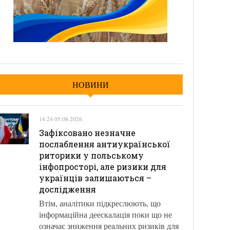
НОВИНИ
14:24 05.08.2026
Зафіксовано незначне
послаблення антиукраїнської
риторики у польському
інфопросторі, але ризики для
українців залишаються –
дослідження
Втім, аналітики підкреслюють, що
інформаційна деескалація поки що не
означає зниження реальних ризиків для