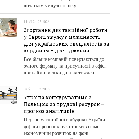
початком минулого року
14:35 24.02.2026
Згортання дистанційної роботи
у Європі звужує можливості
для українських спеціалістів за
кордоном – дослідження
Все більше компаній повертаються до
очного формату та присутності в офісі,
принаймні кілька днів на тиждень
08:51 13.02.2026
Україна конкуруватиме з
Польщею за трудові ресурси –
прогноз аналітиків
Під час масштабної відбудови України
дефіцит робочих рук стримуватиме
економічний розвиток на фоні