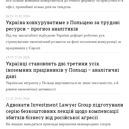
Все більше компаній повертаються до очного формату та присутності в
офісі, принаймні кілька днів на тиждень
08:51 13.02.2026
Україна конкуруватиме з Польщею за трудові
ресурси – прогноз аналітиків
Під час масштабної відбудови України дефіцит робочих рук
стримуватиме економічний розвиток на фоні посилення конкуренції за
працівників у Європі
15:15 27.01.2026
Українці становлять дві третини усіх
іноземних працівників у Польщі – аналітичні
дані
Українські мігранти у Польщі вирізняються не лише чисельністю, а й
рівнем економічної активності
11:32 24.01.2026
Адвокати Investment Lawyer Group підготували
серію безкоштовних лекцій щодо компенсації
збитків бізнесу від російської агресії
На лекціях наводяться приклади вирішення міжнародних спорів