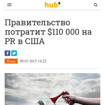
ВЛАДА
Правительство
ЕКОНОМІКА
потратит $110 000 на
БІЗНЕС
PR в США
СТАРТЕР
КОНТАКТИ
09.07.2015 14:22
Влада