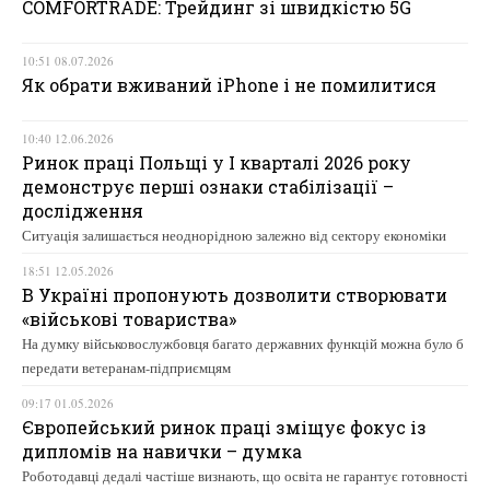
COMFORTRADE: Трейдинг зі швидкістю 5G
10:51 08.07.2026
Як обрати вживаний iPhone і не помилитися
10:40 12.06.2026
Ринок праці Польщі у І кварталі 2026 року
демонструє перші ознаки стабілізації –
дослідження
Ситуація залишається неоднорідною залежно від сектору економіки
18:51 12.05.2026
В Україні пропонують дозволити створювати
«військові товариства»
На думку військовослужбовця багато державних функцій можна було б
передати ветеранам-підприємцям
09:17 01.05.2026
Європейський ринок праці зміщує фокус із
дипломів на навички – думка
Роботодавці дедалі частіше визнають, що освіта не гарантує готовності