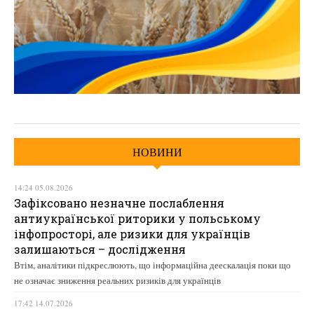
НОВИНИ
14:24 05.08.2026
Зафіксовано незначне послаблення
антиукраїнської риторики у польському
інфопросторі, але ризики для українців
залишаються – дослідження
Втім, аналітики підкреслюють, що інформаційна деескалація поки що
не означає зниження реальних ризиків для українців
17:42 14.07.2026