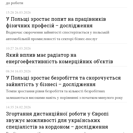
до роботи
15:28 26.03.2026
У Польщі зростає попит на працівників
фізичних професій – дослідження
Водночас скорочення зайнятості спостерігається у польській
автомобільній промисловості та секторі бізнес-послуг
10:27 26.03.2026
Який вплив має радіатор на
енергоефективність комерційних об’єктів
08:34 16.03.2026
У Польщі зростає безробіття та скорочується
зайнятість у бізнесі – дослідження
Темпи зростання рівня безробіття та кількості безробітних
залишаються високими навіть у порівнянні з початком минулого року
14:35 24.02.2026
Згортання дистанційної роботи у Європі
звужує можливості для українських
спеціалістів за кордоном – дослідження