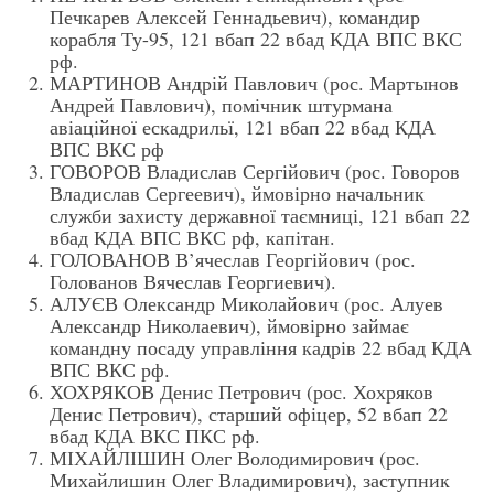
Печкарев Алексей Геннадьевич), командир
корабля Ту-95, 121 вбап 22 вбад КДА ВПС ВКС
рф.
МАРТИНОВ Андрій Павлович (рос. Мартынов
Андрей Павлович), помічник штурмана
авіаційної ескадрильї, 121 вбап 22 вбад КДА
ВПС ВКС рф
ГОВОРОВ Владислав Сергійович (рос. Говоров
Владислав Сергеевич), ймовірно начальник
служби захисту державної таємниці, 121 вбап 22
вбад КДА ВПС ВКС рф, капітан.
ГОЛОВАНОВ В’ячеслав Георгійович (рос.
Голованов Вячеслав Георгиевич).
АЛУЄВ Олександр Миколайович (рос. Алуев
Александр Николаевич), ймовірно займає
командну посаду управління кадрів 22 вбад КДА
ВПС ВКС рф.
ХОХРЯКОВ Денис Петрович (рос. Хохряков
Денис Петрович), старший офіцер, 52 вбап 22
вбад КДА ВКС ПКС рф.
МІХАЙЛІШИН Олег Володимирович (рос.
Михайлишин Олег Владимирович), заступник