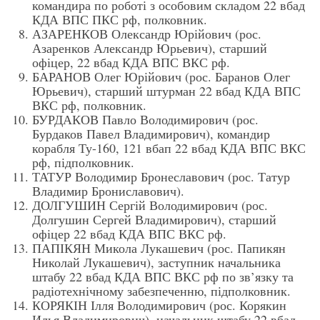
командира по роботі з особовим складом 22 вбад
КДА ВПС ПКС рф, полковник.
АЗАРЕНКОВ Олександр Юрійович (рос.
Азаренков Александр Юрьевич), старший
офіцер, 22 вбад КДА ВПС ВКС рф.
БАРАНОВ Олег Юрійович (рос. Баранов Олег
Юрьевич), старший штурман 22 вбад КДА ВПС
ВКС рф, полковник.
БУРДАКОВ Павло Володимирович (рос.
Бурдаков Павел Владимирович), командир
корабля Ту-160, 121 вбап 22 вбад КДА ВПС ВКС
рф, підполковник.
ТАТУР Володимир Бронеславович (рос. Татур
Владимир Брониславович).
ДОЛГУШИН Сергій Володимирович (рос.
Долгушин Сергей Владимирович), старший
офіцер 22 вбад КДА ВПС ВКС рф.
ПАПІКЯН Микола Лукашевич (рос. Папикян
Николай Лукашевич), заступник начальника
штабу 22 вбад КДА ВПС ВКС рф по зв’язку та
радіотехнічному забезпеченню, підполковник.
КОРЯКІН Ілля Володимирович (рос. Корякин
Илья Владимирович), начальник штабу 22 вбад