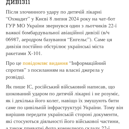
дивізії
Після злочинного удару по дитячій лікарні
“Охмадит” у Києві 8 липня 2024 року на чат-бот
ГУР МО України звернувся один з льотчиків 22-ї
важкої бомбардувальної авіаційної дивізії (в/ч
06987, аеродром базування “Енгельс”). Саме ця
дивізія постійно обстрілює українські міста
ракетами Х-101.
Про це
повідомляє видання
“Інформаційний
спротив” з посиланням на власні джерела у
розвідці.
Як пише ІС, російський військовий написав, що
шокований ударом по дитячій лікарні і не розуміє,
як і декілька його колег, навіщо їх змушують бити
саме по цивільній інфраструктурі України. Тому він
вирішив передати українській стороні документи,
які стосуються діяльності його військової частини,
а також приватні фото командного складу 22-ї