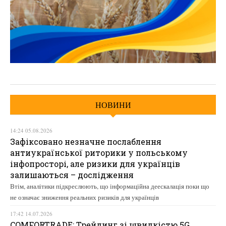
НОВИНИ
14:24 05.08.2026
Зафіксовано незначне послаблення
антиукраїнської риторики у польському
інфопросторі, але ризики для українців
залишаються – дослідження
Втім, аналітики підкреслюють, що інформаційна деескалація поки що
не означає зниження реальних ризиків для українців
17:42 14.07.2026
COMFORTRADE: Трейдинг зі швидкістю 5G