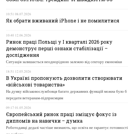
10:51 08.07.2026
Як обрати вживаний iPhone і не помилитися
10:40 12.06.2026
Ринок праці Польщі у І кварталі 2026 року
демонструє перші ознаки стабілізації –
дослідження
Ситуація залишається неоднорідною залежно від сектору економіки
18:51 12.05.2026
В Україні пропонують дозволити створювати
«військові товариства»
На думку військовослужбовця багато державних функцій можна було б
передати ветеранам-підприємцям
09:17 01.05.2026
Європейський ринок праці зміщує фокус із
дипломів на навички – думка
Роботодавці дедалі частіше визнають, що освіта не гарантує готовності