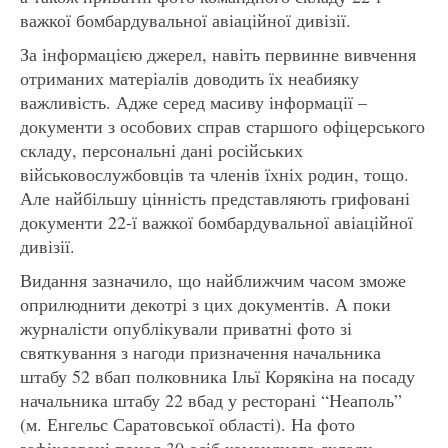
важкої бомбардувальної авіаційної дивізії.
За інформацією джерел, навіть первинне вивчення
отриманих матеріалів доводить їх неабияку
важливість. Адже серед масиву інформації –
документи з особових справ старшого офіцерського
складу, персональні дані російських
військовослужбовців та членів їхніх родин, тощо.
Але найбільшу цінність представляють грифовані
документи 22-ї важкої бомбардувальної авіаційної
дивізії.
Видання зазначило, що найближчим часом зможе
оприлюднити декотрі з цих документів. А поки
журналісти опублікували приватні фото зі
святкування з нагоди призначення начальника
штабу 52 вбап полковника Ільї Корякіна на посаду
начальника штабу 22 вбад у ресторані “Неаполь”
(м. Енгельс Саратовської області). На фото
зафіксовані понад 30 осіб командного складу