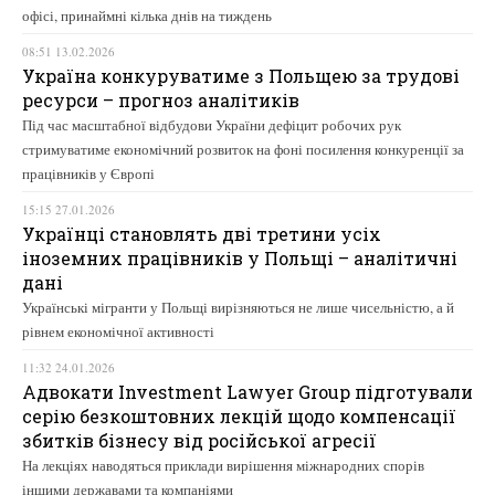
офісі, принаймні кілька днів на тиждень
08:51 13.02.2026
Україна конкуруватиме з Польщею за трудові
ресурси – прогноз аналітиків
Під час масштабної відбудови України дефіцит робочих рук
стримуватиме економічний розвиток на фоні посилення конкуренції за
працівників у Європі
15:15 27.01.2026
Українці становлять дві третини усіх
іноземних працівників у Польщі – аналітичні
дані
Українські мігранти у Польщі вирізняються не лише чисельністю, а й
рівнем економічної активності
11:32 24.01.2026
Адвокати Investment Lawyer Group підготували
серію безкоштовних лекцій щодо компенсації
збитків бізнесу від російської агресії
На лекціях наводяться приклади вирішення міжнародних спорів
іншими державами та компаніями