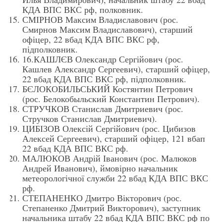
КДА ВПС ВКС рф, полковник.
СМІРНОВ Максим Владиславович (рос.
Смирнов Максим Владиславович), старший
офіцер, 22 вбад КДА ВПС ВКС рф,
підполковник.
16.КАШЛЄВ Олександр Сергійович (рос.
Кашлев Александр Сергеевич), старший офіцер,
22 вбад КДА ВПС ВКС рф, підполковник.
БЄЛОКОБИЛЬСЬКИЙ Костянтин Петрович
(рос. Белокобыльский Константин Петрович).
СТРУЧКОВ Станислав Дмитриевич (рос.
Стручков Станислав Дмитриевич).
ЦИБІЗОВ Олексій Сергійович (рос. Цибизов
Алексей Сергеевич), старший офіцер, 121 вбап
22 вбад КДА ВПС ВКС рф.
МАЛЮКОВ Андрій Іванович (рос. Малюков
Андрей Иванович), ймовірно начальник
метеорологічної служби 22 вбад КДА ВПС ВКС
рф.
СТЕПАНЕНКО Дмитро Вікторович (рос.
Степаненко Дмитрий Викторович), заступник
начальника штабу 22 вбад КДА ВПС ВКС рф по