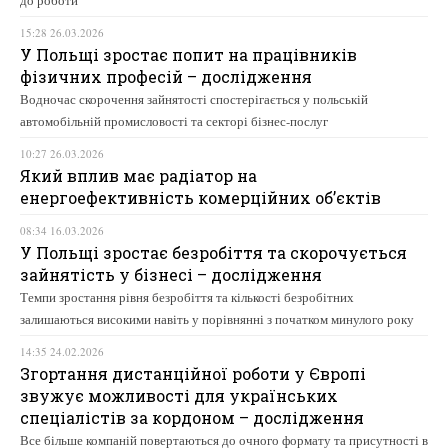
до роботи
15:28 26.03.2026
У Польщі зростає попит на працівників
фізичних професій – дослідження
Водночас скорочення зайнятості спостерігається у польській
автомобільній промисловості та секторі бізнес-послуг
10:27 26.03.2026
Який вплив має радіатор на
енергоефективність комерційних об’єктів
08:34 16.03.2026
У Польщі зростає безробіття та скорочується
зайнятість у бізнесі – дослідження
Темпи зростання рівня безробіття та кількості безробітних
залишаються високими навіть у порівнянні з початком минулого року
14:35 24.02.2026
Згортання дистанційної роботи у Європі
звужує можливості для українських
спеціалістів за кордоном – дослідження
Все більше компаній повертаються до очного формату та присутності в