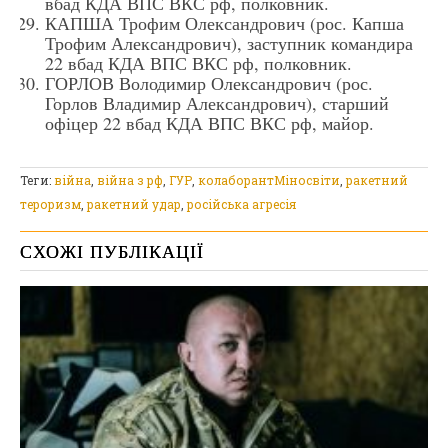
вбад КДА ВПС ВКС рф, полковник.
КАПША Трофим Олександрович (рос. Капша
Трофим Александрович), заступник командира
22 вбад КДА ВПС ВКС рф, полковник.
ГОРЛОВ Володимир Олександрович (рос.
Горлов Владимир Александрович), старший
офіцер 22 вбад КДА ВПС ВКС рф, майор.
Теги:
війна
,
війна з рф
,
ГУР
,
колаборантМіносвіти
,
ракетний
тероризм
,
ракетний удар
,
російська агресія
СХОЖІ ПУБЛІКАЦІЇ